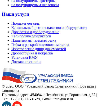
на полуприцепы-цистерны
на полуприцепы-тяжеловозы
Наши услуги
Продажа металла
Капитальный ремонт навесного оборудования
Доработки и дооборудование
Калибровка резервуаров
Плазменная, лазерная резка
Гибка и раскрой листового металла
Изготовление днищ для емкостей
Дробеструйка и покраска
Установка КМУ
Доставка техники
© 2026,
ООО "Уральский Завод Спецтехники"
, Все права
защищены
Почтовый адрес:
454084
,
г.Челябинск
,
ул.Горшечная, д.37
|
Тел.:
+7 (351) 211-31-28
, E-mail:
info@uzst.ru