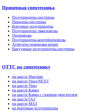
Прицепная спецтехника
Полуприцепы-цистерны
Прицепы цистерны
Бортовые полуприцепы
Полуприцепы тяжеловозы
Опоровозы
Полуприцепы-контейнеровозы
Агрегаты перевозки штанг
Вакуумные полуприцепы-цистерны
ОТТС на спецтехнику
на шасси Shacman
на шасси Урал-NEXT
на шасси Урал
на шасси Камаз
на шасси Камаз с газовым двигателем
на шасси ГАЗ
на шасси МАЗ
на бортовые полуприцепы