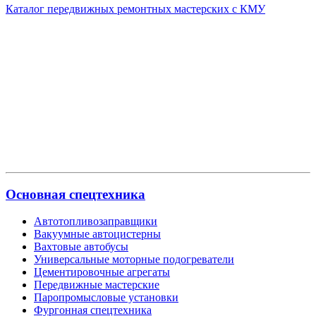
Каталог передвижных ремонтных мастерских с КМУ
Основная спецтехника
Автотопливозаправщики
Вакуумные автоцистерны
Вахтовые автобусы
Универсальные моторные подогреватели
Цементировочные агрегаты
Передвижные мастерские
Паропромысловые установки
Фургонная спецтехника