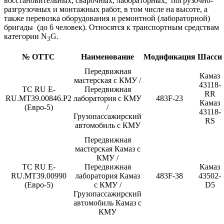
восстановительных, сварочных, лабораторных, погрузочно-
разгрузочных и монтажных работ, в том числе на высоте, а
также перевозка оборудования и ремонтной (лабораторной)
бригады (до 6 человек). Относятся к транспортным средствам
категории N
G.
3
№ ОТТС
Наименование
Модификация
Шасси
Передвижная
Камаз
мастерская с КМУ /
43118-
ТС RU Е-
Передвижная
RR
RU.МТ39.00846.Р2
лаборатория с КМУ
483F-23
Камаз
(Евро-5)
/
43118-
Грузопассажирский
RS
автомобиль с КМУ
Передвижная
мастерская Камаз с
КМУ /
ТС RU Е-
Передвижная
Камаз
RU.МТ39.00990
лаборатория Камаз
483F-38
43502-
(Евро-5)
с КМУ /
D5
Грузопассажирский
автомобиль Камаз с
КМУ