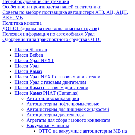
Переоборудование спецтехники
Особенности производства нашей спецтехники
Советы по выбору поставщика автоцистерн АТЗ, АЦ, АЦН,
АКН, МВ
Политика качества
ДОПОГ (дорожная перевозка опасных грузов)
Полезная информация по автомобилям Урал
Одобрения типа транспортного средства ОТТС
Шасси Shacman
Шасси Beiben
Шасси Урал NEXT
Шасси Урал
Шасси Камаз
Шасси Урал NEXT с газовым двигателем
Шасси Урал с газовым двигателем
Шасси Камаз с газовым двигателем
Шасси Камаз РИАТ (Cummins)
Автотопливозаправщики
Автоцистерны нефтепромысловые
Автоцистерны для пищевых жидкостей
Автоцистерны для техводы
Агрегаты для сбора газового конденсата
Вакуумные машины
ОТТС на вакуумные автоцистерны МВ на