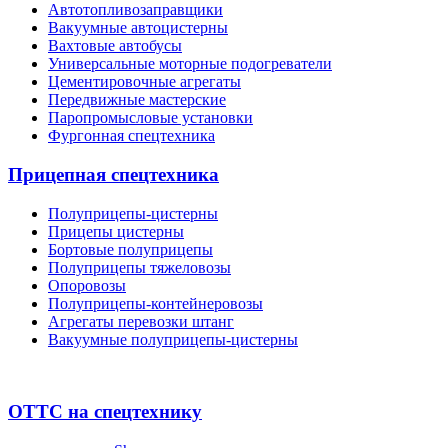
Автотопливозаправщики
Вакуумные автоцистерны
Вахтовые автобусы
Универсальные моторные подогреватели
Цементировочные агрегаты
Передвижные мастерские
Паропромысловые установки
Фургонная спецтехника
Прицепная спецтехника
Полуприцепы-цистерны
Прицепы цистерны
Бортовые полуприцепы
Полуприцепы тяжеловозы
Опоровозы
Полуприцепы-контейнеровозы
Агрегаты перевозки штанг
Вакуумные полуприцепы-цистерны
ОТТС на спецтехнику