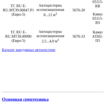
65115-
Автоцистерна
TC RU E-
RR
ассенизационная
RU.МТ39.00847.Р1
5676-20
3
Камаз
(Евро-5)
8...12 м
65115-
RS
Автоцистерна
TC RU E-
Камаз
ассенизационная
RU.MT39.00990
5676-33
43502-
3
(Евро-5)
D5
2,5...4,9 м
Каталог вакуумных автоцистерн
Основная спецтехника