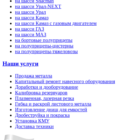
на шасси Shacman
на шасси Урал-NEXT
на шасси Урал
на шасси Камаз
на шасси Камаз с газовым двигателем
на шасси ГАЗ
на шасси МАЗ
на бортовые полуприцепы
на полуприцепы-цистерны
на полуприцепы-тяжеловозы
Наши услуги
Продажа металла
Капитальный ремонт навесного оборудования
Доработки и дооборудование
Калибровка резервуаров
Плазменная, лазерная резка
Гибка и раскрой листового металла
Изготовление днищ для емкостей
Дробеструйка и покраска
Установка КМУ
Доставка техники