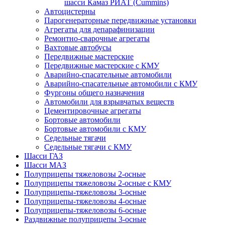
шасси Камаз РИАТ (Cummins)
Автоцистерны
Парогенераторные передвижные установки
Агрегаты для депарафинизации
Ремонтно-сварочные агрегаты
Вахтовые автобусы
Передвижные мастерские
Передвижные мастерские с КМУ
Аварийно-спасательные автомобили
Аварийно-спасательные автомобили с КМУ
Фургоны общего назначения
Автомобили для взрывчатых веществ
Цементировочные агрегаты
Бортовые автомобили
Бортовые автомобили с КМУ
Седельные тягачи
Седельные тягачи с КМУ
Шасси ГАЗ
Шасси МАЗ
Полуприцепы тяжеловозы 2-осные
Полуприцепы тяжеловозы 2-осные с КМУ
Полуприцепы-тяжеловозы 3-осные
Полуприцепы-тяжеловозы 4-осные
Полуприцепы-тяжеловозы 6-осные
Раздвижные полуприцепы 3-осные