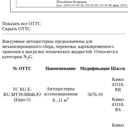
Показать все ОТТС
Скрыть ОТТС
Вакуумные автоцистерны предназначены для
механизированного сбора, перевозки, картковременного
хранения и выгрузки технических жидкостей. Относятся к
категории N
G.
3
№ ОТТС
Наименование
Модификация
Шасси
Камаз
43118-
Автоцистерна
ТС RU Е-
RR
ассенизационная
RU.МТ39.00846.Р2
5676-19
3
Камаз
(Евро-5)
8...11 м
43118-
RS
Камаз