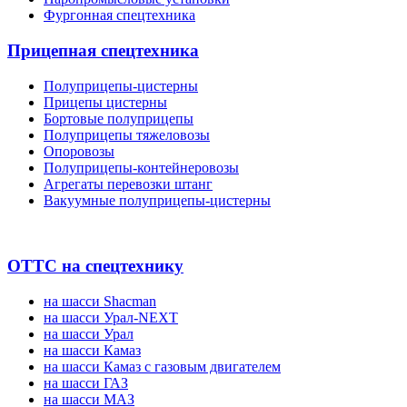
Фургонная спецтехника
Прицепная спецтехника
Полуприцепы-цистерны
Прицепы цистерны
Бортовые полуприцепы
Полуприцепы тяжеловозы
Опоровозы
Полуприцепы-контейнеровозы
Агрегаты перевозки штанг
Вакуумные полуприцепы-цистерны
ОТТС на спецтехнику
на шасси Shacman
на шасси Урал-NEXT
на шасси Урал
на шасси Камаз
на шасси Камаз с газовым двигателем
на шасси ГАЗ
на шасси МАЗ