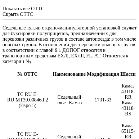
Показать все ОТТС
Скрыть ОТТС
Седельные тягачи с крано-манипуляторной установкой служат
для буксировки полуприцепов, предназначенных для
перевозки различных грузов в составе автопоезда; в том числе
опасных грузов. В исполнении для перевозки опасных грузов
в соответствии с главой 9.1 ДОПОГ относятся к
транспортным средствам EX/II, EX/III, FL, AT. Относятся к
категории N
.
3
№ ОТТС
Наименование
Модификация
Шасси
Камаз
43118-
ТС RU Е-
Седельный
RR
RU.МТ39.00846.Р2
173T-33
тягач Камаз
Камаз
(Евро-5)
43118-
RS
Камаз
65115-
TC RU E-
Седельный
RR