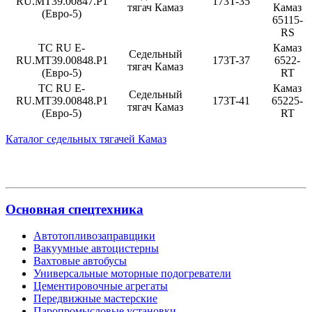
RU.MT39.00847.Р1
173T-35
тягач Камаз
Камаз
(Евро-5)
65115-
RS
TC RU E-
Камаз
Седельный
RU.MT39.00848.Р1
173T-37
6522-
тягач Камаз
(Евро-5)
RT
TC RU E-
Камаз
Седельный
RU.MT39.00848.Р1
173T-41
65225-
тягач Камаз
(Евро-5)
RT
Каталог седельных тягачей Камаз
Основная спецтехника
Автотопливозаправщики
Вакуумные автоцистерны
Вахтовые автобусы
Универсальные моторные подогреватели
Цементировочные агрегаты
Передвижные мастерские
Паропромысловые установки