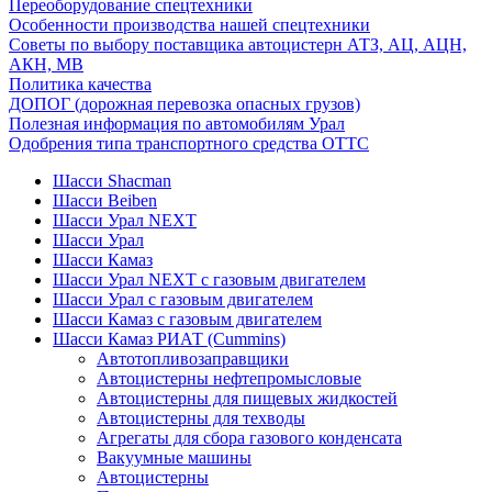
Переоборудование спецтехники
Особенности производства нашей спецтехники
Советы по выбору поставщика автоцистерн АТЗ, АЦ, АЦН,
АКН, МВ
Политика качества
ДОПОГ (дорожная перевозка опасных грузов)
Полезная информация по автомобилям Урал
Одобрения типа транспортного средства ОТТС
Шасси Shacman
Шасси Beiben
Шасси Урал NEXT
Шасси Урал
Шасси Камаз
Шасси Урал NEXT с газовым двигателем
Шасси Урал с газовым двигателем
Шасси Камаз с газовым двигателем
Шасси Камаз РИАТ (Cummins)
Автотопливозаправщики
Автоцистерны нефтепромысловые
Автоцистерны для пищевых жидкостей
Автоцистерны для техводы
Агрегаты для сбора газового конденсата
Вакуумные машины
Автоцистерны