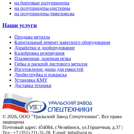
на бортовые полуприцепы
на полуприцепы-цистерны
на полуприцепы-тяжеловозы
Наши услуги
Продажа металла
Капитальный ремонт навесного оборудования
Доработки и дооборудование
Калибровка резервуаров
Плазменная, лазерная резка
Гибка и раскрой листового металла
Изготовление днищ для емкостей
Дробеструйка и покраска
Установка КМУ
Доставка техники
© 2026,
ООО "Уральский Завод Спецтехники"
, Все права
защищены
Почтовый адрес:
454084
,
г.Челябинск
,
ул.Горшечная, д.37
|
Тел.:
+7 (351) 211-31-28
, E-mail:
info@uzst.ru