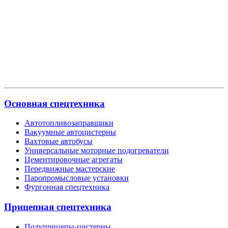
Основная спецтехника
Автотопливозаправщики
Вакуумные автоцистерны
Вахтовые автобусы
Универсальные моторные подогреватели
Цементировочные агрегаты
Передвижные мастерские
Паропромысловые установки
Фургонная спецтехника
Прицепная спецтехника
Полуприцепы-цистерны