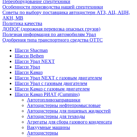
Переоборудование спецтехники
Особенности производства нашей спецтехники
Советы по выбору поставщика автоцистерн АТЗ, АЦ, АЦН,
АКН, МВ
Политика качества
ДОПОГ (дорожная перевозка опасных грузов)
Полезная информация по автомобилям Урал
Одобрения типа транспортного средства ОТТС
Шасси Shacman
Шасси Beiben
Шасси Урал NEXT
Шасси Урал
Шасси Камаз
Шасси Урал NEXT с газовым двигателем
Шасси Урал с газовым двигателем
Шасси Камаз с газовым двигателем
Шасси Камаз РИАТ (Cummins)
Автотопливозаправщики
Автоцистерны нефтепромысловые
Автоцистерны для пищевых жидкостей
Автоцистерны для техводы
Агрегаты для сбора газового конденсата
Вакуумные машины
Автоцистерны