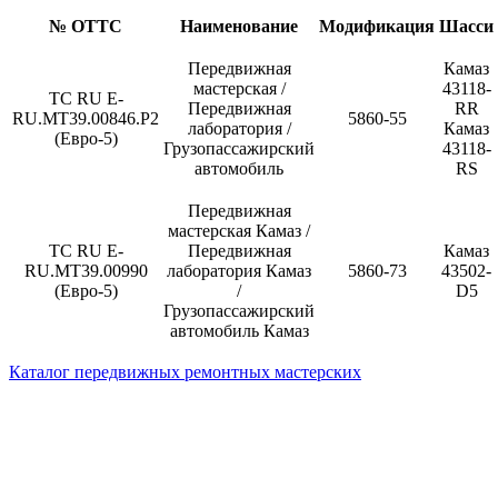
№ ОТТС
Наименование
Модификация
Шасси
Передвижная
Камаз
мастерская /
43118-
ТС RU Е-
Передвижная
RR
RU.МТ39.00846.Р2
5860-55
лаборатория /
Камаз
(Евро-5)
Грузопассажирский
43118-
автомобиль
RS
Передвижная
мастерская Камаз /
ТС RU Е-
Передвижная
Камаз
RU.МТ39.00990
лаборатория Камаз
5860-73
43502-
(Евро-5)
/
D5
Грузопассажирский
автомобиль Камаз
Каталог передвижных ремонтных мастерских