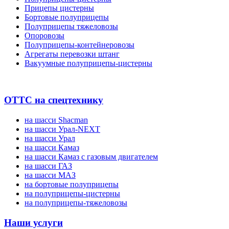
Прицепы цистерны
Бортовые полуприцепы
Полуприцепы тяжеловозы
Опоровозы
Полуприцепы-контейнеровозы
Агрегаты перевозки штанг
Вакуумные полуприцепы-цистерны
ОТТС на спецтехнику
на шасси Shacman
на шасси Урал-NEXT
на шасси Урал
на шасси Камаз
на шасси Камаз с газовым двигателем
на шасси ГАЗ
на шасси МАЗ
на бортовые полуприцепы
на полуприцепы-цистерны
на полуприцепы-тяжеловозы
Наши услуги