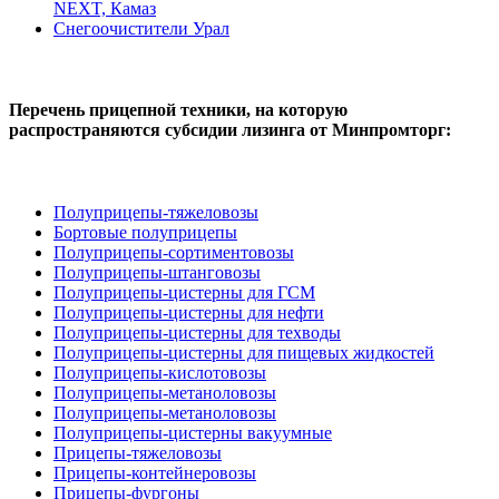
NEXT, Камаз
Снегоочистители Урал
Перечень прицепной техники, на которую
распространяются субсидии лизинга от Минпромторг:
Полуприцепы-тяжеловозы
Бортовые полуприцепы
Полуприцепы-сортиментовозы
Полуприцепы-штанговозы
Полуприцепы-цистерны для ГСМ
Полуприцепы-цистерны для нефти
Полуприцепы-цистерны для техводы
Полуприцепы-цистерны для пищевых жидкостей
Полуприцепы-кислотовозы
Полуприцепы-метаноловозы
Полуприцепы-метаноловозы
Полуприцепы-цистерны вакуумные
Прицепы-тяжеловозы
Прицепы-контейнеровозы
Прицепы-фургоны