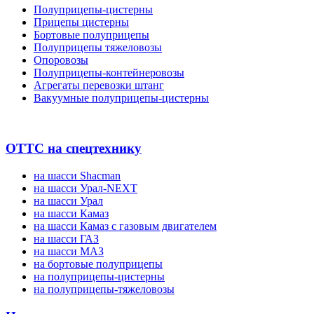
Полуприцепы-цистерны
Прицепы цистерны
Бортовые полуприцепы
Полуприцепы тяжеловозы
Опоровозы
Полуприцепы-контейнеровозы
Агрегаты перевозки штанг
Вакуумные полуприцепы-цистерны
ОТТС на спецтехнику
на шасси Shacman
на шасси Урал-NEXT
на шасси Урал
на шасси Камаз
на шасси Камаз с газовым двигателем
на шасси ГАЗ
на шасси МАЗ
на бортовые полуприцепы
на полуприцепы-цистерны
на полуприцепы-тяжеловозы