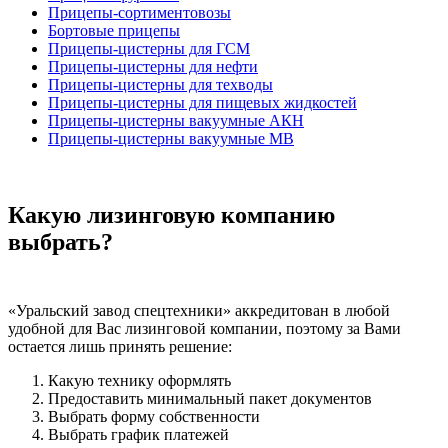
Прицепы-сортиментовозы
Бортовые прицепы
Прицепы-цистерны для ГСМ
Прицепы-цистерны для нефти
Прицепы-цистерны для техводы
Прицепы-цистерны для пищевых жидкостей
Прицепы-цистерны вакуумные АКН
Прицепы-цистерны вакуумные МВ
Какую лизинговую компанию
выбрать?
«Уральский завод спецтехники» аккредитован в любой
удобной для Вас лизинговой компании, поэтому за Вами
остается лишь принять решение:
Какую технику оформлять
Предоставить минимальный пакет документов
Выбрать форму собственности
Выбрать график платежей