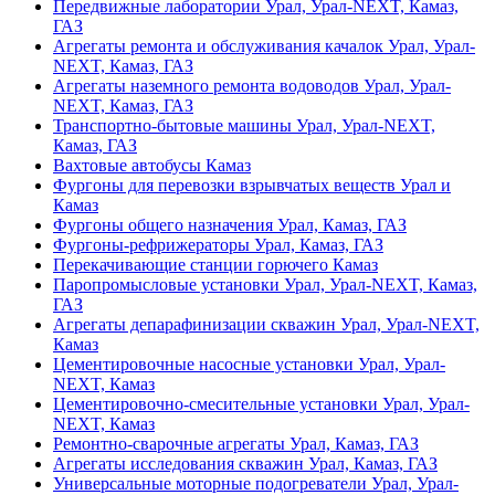
Передвижные лаборатории Урал, Урал-NEXT, Камаз,
ГАЗ
Агрегаты ремонта и обслуживания качалок Урал, Урал-
NEXT, Камаз, ГАЗ
Агрегаты наземного ремонта водоводов Урал, Урал-
NEXT, Камаз, ГАЗ
Транспортно-бытовые машины Урал, Урал-NEXT,
Камаз, ГАЗ
Вахтовые автобусы Камаз
Фургоны для перевозки взрывчатых веществ Урал и
Камаз
Фургоны общего назначения Урал, Камаз, ГАЗ
Фургоны-рефрижераторы Урал, Камаз, ГАЗ
Перекачивающие станции горючего Камаз
Паропромысловые установки Урал, Урал-NEXT, Камаз,
ГАЗ
Агрегаты депарафинизации скважин Урал, Урал-NEXT,
Камаз
Цементировочные насосные установки Урал, Урал-
NEXT, Камаз
Цементировочно-смесительные установки Урал, Урал-
NEXT, Камаз
Ремонтно-сварочные агрегаты Урал, Камаз, ГАЗ
Агрегаты исследования скважин Урал, Камаз, ГАЗ
Универсальные моторные подогреватели Урал, Урал-