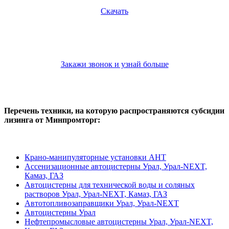
Скачать
Закажи звонок и узнай больше
Перечень техники, на которую распространяются субсидии
лизинга от Минпромторг:
Крано-манипуляторные установки АНТ
Ассенизационные автоцистерны Урал, Урал-NEXT,
Камаз, ГАЗ
Автоцистерны для технической воды и соляных
растворов Урал, Урал-NEXT, Камаз, ГАЗ
Автотопливозаправщики Урал, Урал-NEXT
Автоцистерны Урал
Нефтепромысловые автоцистерны Урал, Урал-NEXT,