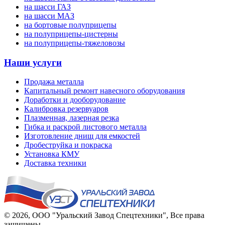
на шасси ГАЗ
на шасси МАЗ
на бортовые полуприцепы
на полуприцепы-цистерны
на полуприцепы-тяжеловозы
Наши услуги
Продажа металла
Капитальный ремонт навесного оборудования
Доработки и дооборудование
Калибровка резервуаров
Плазменная, лазерная резка
Гибка и раскрой листового металла
Изготовление днищ для емкостей
Дробеструйка и покраска
Установка КМУ
Доставка техники
© 2026,
ООО "Уральский Завод Спецтехники"
, Все права
защищены