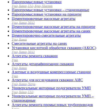
Паропромысловые установки
Урал, Камаз, ГАЗ, Краз, Shacman
Паропромысловые установки – стационарные
Паропромысловые установки на прицепе
Цементировочные насосные агрегаты
Урал, Камаз, МАЗ
Цементировочные насосные агрегаты на прицепе
Цементировочные насосные агрегаты на санях
Цементировочно-смесительные агрегаты
Урал, Камаз
Смесительные агрегаты на санях
Установки кислотной обработки скважин (АКОС)
Урал, Камаз, МАЗ
Агрегаты ремонта скважин
Урал
Агрегаты депарафинизации скважин
Урал, Камаз
Азотные и воздушные компрессорные станции
Урал
Агрегаты для исследования скважин АИС
Урал, Камаз, Четра
Универсальные моторные подогреватели УМП
Урал, Камаз, ГАЗ
Универсальные моторные подогреватели УМП –
стационарные
Агрегаты ремонта промысловых трубопроводов
Камаз