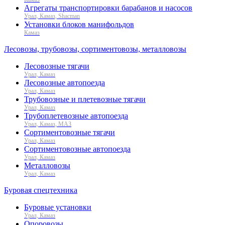
Агрегаты транспортировки барабанов и насосов
Урал, Камаз, Shacman
Установки блоков манифольдов
Камаз
Лесовозы, трубовозы, сортиментовозы, металловозы
Лесовозные тягачи
Урал, Камаз
Лесовозные автопоезда
Урал, Камаз
Трубовозные и плетевозные тягачи
Урал, Камаз
Трубоплетевозные автопоезда
Урал, Камаз, МАЗ
Сортиментовозные тягачи
Урал, Камаз
Сортиментовозные автопоезда
Урал, Камаз
Металловозы
Урал, Камаз
Буровая спецтехника
Буровые установки
Урал, Камаз
Опоровозы