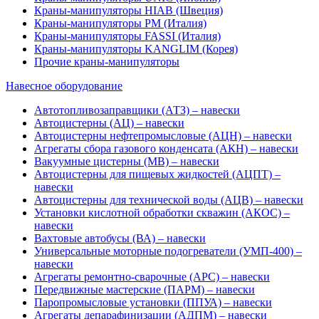
Краны-манипуляторы HIAB (Швеция)
Краны-манипуляторы PM (Италия)
Краны-манипуляторы FASSI (Италия)
Краны-манипуляторы KANGLIM (Корея)
Прочие краны-манипуляторы
Навесное оборудование
Автотопливозаправщики (АТЗ) – навески
Автоцистерны (АЦ) – навески
Автоцистерны нефтепромысловые (АЦН) – навески
Агрегаты сбора газового конденсата (АКН) – навески
Вакуумные цистерны (МВ) – навески
Автоцистерны для пищевых жидкостей (АЦПТ) –
навески
Автоцистерны для технической воды (АЦВ) – навески
Установки кислотной обработки скважин (АКОС) –
навески
Вахтовые автобусы (ВА) – навески
Универсальные моторные подогреватели (УМП-400) –
навески
Агрегаты ремонтно-сварочные (АРС) – навески
Передвижные мастерские (ПАРМ) – навески
Паропромысловые установки (ППУА) – навески
Агрегаты депарафинизации (АДПМ) – навески