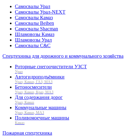
Самосвалы Урал
Самосвалы Урал-NEXT
Самосвалы Камаз
Самосвалы Beiben
Самосвалы Shacman
Шламовозы Камаз
Шламовозы Урал
Самосвалы C&C
Спецтехника для дорожного и коммунального хозяйства
Роторные снегоочистители УЗСТ
Урал
Автогидроподъёмники
Урал, Камаз, ГАЗ, МАЗ
Бетоносмесители
Урал, Камаз, Краз, МАЗ
Для содержания дорог
Урал, Камаз
Коммунальные машины
Урал, Камаз, МАЗ
Поливомоечные машины
Камаз
Пожарная спецтехника