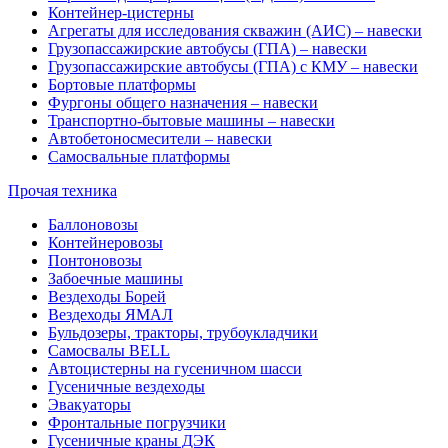
Контейнер-цистерны
Агрегаты для исследования скважин (АИС) – навески
Грузопассажирские автобусы (ГПА) – навески
Грузопассажирские автобусы (ГПА) с КМУ – навески
Бортовые платформы
Фургоны общего назначения – навески
Транспортно-бытовые машины – навески
Автобетоносмесители – навески
Самосвальные платформы
Прочая техника
Баллоновозы
Контейнеровозы
Понтоновозы
Забоечные машины
Вездеходы Борей
Вездеходы ЯМАЛ
Бульдозеры, тракторы, трубоукладчики
Самосвалы BELL
Автоцистерны на гусеничном шасси
Гусеничные вездеходы
Эвакуаторы
Фронтальные погрузчики
Гусеничные краны ДЭК