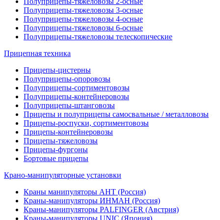
Полуприцепы-тяжеловозы 2-осные
Полуприцепы-тяжеловозы 3-осные
Полуприцепы-тяжеловозы 4-осные
Полуприцепы-тяжеловозы 6-осные
Полуприцепы-тяжеловозы телескопические
Прицепная техника
Прицепы-цистерны
Полуприцепы-опоровозы
Полуприцепы-сортиментовозы
Полуприцепы-контейнеровозы
Полуприцепы-штанговозы
Прицепы и полуприцепы самосвальные / металловозы
Прицепы-роспуски, сортиментовозы
Прицепы-контейнеровозы
Прицепы-тяжеловозы
Прицепы-фургоны
Бортовые прицепы
Крано-манипуляторные установки
Краны манипуляторы АНТ (Россия)
Краны-манипуляторы ИНМАН (Россия)
Краны-манипуляторы PALFINGER (Австрия)
Краны-манипуляторы UNIC (Япония)