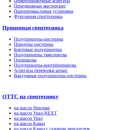
Цементировочные агрегаты
Передвижные мастерские
Паропромысловые установки
Фургонная спецтехника
Прицепная спецтехника
Полуприцепы-цистерны
Прицепы цистерны
Бортовые полуприцепы
Полуприцепы тяжеловозы
Опоровозы
Полуприцепы-контейнеровозы
Агрегаты перевозки штанг
Вакуумные полуприцепы-цистерны
ОТТС на спецтехнику
на шасси Shacman
на шасси Урал-NEXT
на шасси Урал
на шасси Камаз
на шасси Камаз с газовым двигателем