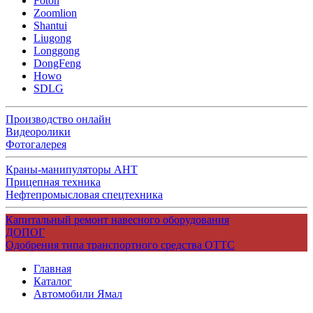
Foton
Zoomlion
Shantui
Liugong
Longgong
DongFeng
Howo
SDLG
Производство онлайн
Видеоролики
Фотогалерея
Краны-манипуляторы АНТ
Прицепная техника
Нефтепромысловая спецтехника
Капитальный ремонт навесного оборудования
ДОПОГ
Одобрения типа транспортного средства ОТТС
Главная
Каталог
Автомобили Ямал