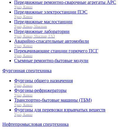
Передвижные ремонтно-сварочные агрегаты АРС
Урал, Камаз
Передвижные электростанции ПЭС
Урал, Камаз
Передвижные маслостанции
Урал, Камаз, Shacman
Передвижные лаборатории
Урал, Камаз, Shacman, ГАЗ
Аварийно-спасательные автомобили
Урал, Камаз
Перекачивающие станции горючего ПСГ
Урал, Камаз
Съемные ремонтно-бытовые модули
Фургонная спецтехника
Фургоны общего назначения
Урал, Камаз
Фургоны-рефрижераторы
Урал, Камаз
Транспортно-бытовые машины (ТБМ)
Урал, Камаз
Фургоны для перевозки взрывчатых веществ
Урал, Камаз
Нефтепромысловая спецтехника