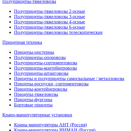
Полуприцепы-тяжеловозы
Полуприцепы-тяжеловозы 2-осные
Полуприцепы-тяжеловозы 3-осные
Полуприцепы-тяжеловозы 4-осные
Полуприцепы-тяжеловозы 6-осные
Полуприцепы-тяжеловозы телескопические
Прицепная техника
Прицепы-цистерны
Полуприцепы-опоровозы
Полуприцепы-сортиментовозы
Полуприцепы-контейнеровозы
Полуприцепы-штанговозы
Прицепы и полуприцепы самосвальные / металловозы
Прицепы-роспуски, сортиментовозы
Прицепы-контейнеровозы
Прицепы-тяжеловозы
Прицепы-фургоны
Бортовые прицепы
Крано-манипуляторные установки
Краны манипуляторы АНТ (Россия)
Краны-манипуляторы ИНМАН (Россия)