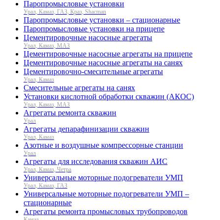
Паропромысловые установки
Урал, Камаз, ГАЗ, Краз, Shacman
Паропромысловые установки – стационарные
Паропромысловые установки на прицепе
Цементировочные насосные агрегаты
Урал, Камаз, МАЗ
Цементировочные насосные агрегаты на прицепе
Цементировочные насосные агрегаты на санях
Цементировочно-смесительные агрегаты
Урал, Камаз
Смесительные агрегаты на санях
Установки кислотной обработки скважин (АКОС)
Урал, Камаз, МАЗ
Агрегаты ремонта скважин
Урал
Агрегаты депарафинизации скважин
Урал, Камаз
Азотные и воздушные компрессорные станции
Урал
Агрегаты для исследования скважин АИС
Урал, Камаз, Четра
Универсальные моторные подогреватели УМП
Урал, Камаз, ГАЗ
Универсальные моторные подогреватели УМП –
стационарные
Агрегаты ремонта промысловых трубопроводов
Камаз