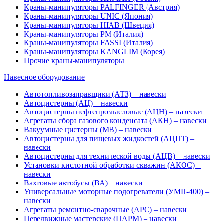
Краны-манипуляторы PALFINGER (Австрия)
Краны-манипуляторы UNIC (Япония)
Краны-манипуляторы HIAB (Швеция)
Краны-манипуляторы PM (Италия)
Краны-манипуляторы FASSI (Италия)
Краны-манипуляторы KANGLIM (Корея)
Прочие краны-манипуляторы
Навесное оборудование
Автотопливозаправщики (АТЗ) – навески
Автоцистерны (АЦ) – навески
Автоцистерны нефтепромысловые (АЦН) – навески
Агрегаты сбора газового конденсата (АКН) – навески
Вакуумные цистерны (МВ) – навески
Автоцистерны для пищевых жидкостей (АЦПТ) –
навески
Автоцистерны для технической воды (АЦВ) – навески
Установки кислотной обработки скважин (АКОС) –
навески
Вахтовые автобусы (ВА) – навески
Универсальные моторные подогреватели (УМП-400) –
навески
Агрегаты ремонтно-сварочные (АРС) – навески
Передвижные мастерские (ПАРМ) – навески