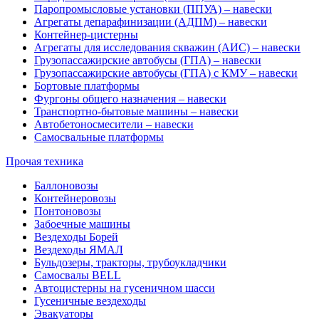
Паропромысловые установки (ППУА) – навески
Агрегаты депарафинизации (АДПМ) – навески
Контейнер-цистерны
Агрегаты для исследования скважин (АИС) – навески
Грузопассажирские автобусы (ГПА) – навески
Грузопассажирские автобусы (ГПА) с КМУ – навески
Бортовые платформы
Фургоны общего назначения – навески
Транспортно-бытовые машины – навески
Автобетоносмесители – навески
Самосвальные платформы
Прочая техника
Баллоновозы
Контейнеровозы
Понтоновозы
Забоечные машины
Вездеходы Борей
Вездеходы ЯМАЛ
Бульдозеры, тракторы, трубоукладчики
Самосвалы BELL
Автоцистерны на гусеничном шасси
Гусеничные вездеходы
Эвакуаторы