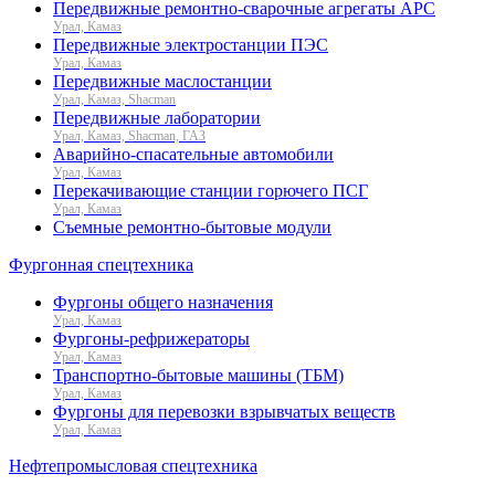
Передвижные ремонтно-сварочные агрегаты АРС
Урал, Камаз
Передвижные электростанции ПЭС
Урал, Камаз
Передвижные маслостанции
Урал, Камаз, Shacman
Передвижные лаборатории
Урал, Камаз, Shacman, ГАЗ
Аварийно-спасательные автомобили
Урал, Камаз
Перекачивающие станции горючего ПСГ
Урал, Камаз
Съемные ремонтно-бытовые модули
Фургонная спецтехника
Фургоны общего назначения
Урал, Камаз
Фургоны-рефрижераторы
Урал, Камаз
Транспортно-бытовые машины (ТБМ)
Урал, Камаз
Фургоны для перевозки взрывчатых веществ
Урал, Камаз
Нефтепромысловая спецтехника