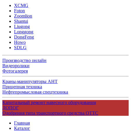
XCMG
Foton
Zoomlion
Shantui
Liugong
Longgong
DongFeng
Howo
SDLG
Производство онлайн
Видеоролики
Фотогалерея
Краны-манипуляторы АНТ
Прицепная техника
Нефтепромысловая спецтехника
Капитальный ремонт навесного оборудования
ДОПОГ
Одобрения типа транспортного средства ОТТС
Главная
Каталог