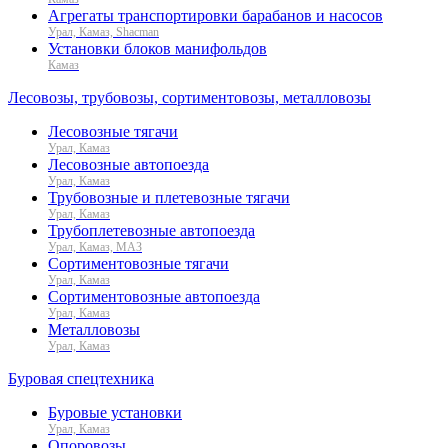
Агрегаты транспортировки барабанов и насосов
Урал, Камаз, Shacman
Установки блоков манифольдов
Камаз
Лесовозы, трубовозы, сортиментовозы, металловозы
Лесовозные тягачи
Урал, Камаз
Лесовозные автопоезда
Урал, Камаз
Трубовозные и плетевозные тягачи
Урал, Камаз
Трубоплетевозные автопоезда
Урал, Камаз, МАЗ
Сортиментовозные тягачи
Урал, Камаз
Сортиментовозные автопоезда
Урал, Камаз
Металловозы
Урал, Камаз
Буровая спецтехника
Буровые установки
Урал, Камаз
Опоровозы