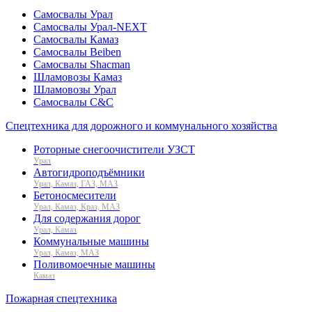
Самосвалы Урал
Самосвалы Урал-NEXT
Самосвалы Камаз
Самосвалы Beiben
Самосвалы Shacman
Шламовозы Камаз
Шламовозы Урал
Самосвалы C&C
Спецтехника для дорожного и коммунального хозяйства
Роторные снегоочистители УЗСТ
Урал
Автогидроподъёмники
Урал, Камаз, ГАЗ, МАЗ
Бетоносмесители
Урал, Камаз, Краз, МАЗ
Для содержания дорог
Урал, Камаз
Коммунальные машины
Урал, Камаз, МАЗ
Поливомоечные машины
Камаз
Пожарная спецтехника