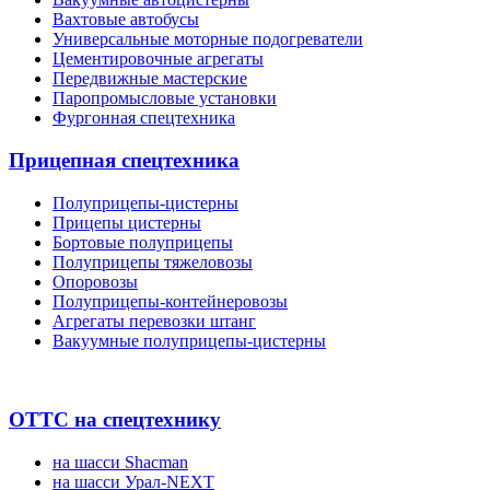
Вахтовые автобусы
Универсальные моторные подогреватели
Цементировочные агрегаты
Передвижные мастерские
Паропромысловые установки
Фургонная спецтехника
Прицепная спецтехника
Полуприцепы-цистерны
Прицепы цистерны
Бортовые полуприцепы
Полуприцепы тяжеловозы
Опоровозы
Полуприцепы-контейнеровозы
Агрегаты перевозки штанг
Вакуумные полуприцепы-цистерны
ОТТС на спецтехнику
на шасси Shacman
на шасси Урал-NEXT