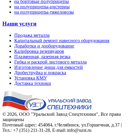
на бортовые полуприцепы
на полуприцепы-цистерны
на полуприцепы-тяжеловозы
Наши услуги
Продажа металла
Капитальный ремонт навесного оборудования
Доработки и дооборудование
Калибровка резервуаров
Плазменная, лазерная резка
Гибка и раскрой листового металла
Изготовление днищ для емкостей
Дробеструйка и покраска
Установка КМУ
Доставка техники
© 2026,
ООО "Уральский Завод Спецтехники"
, Все права
защищены
Почтовый адрес:
454084
,
г.Челябинск
,
ул.Горшечная, д.37
|
Тел.:
+7 (351) 211-31-28
, E-mail:
info@uzst.ru