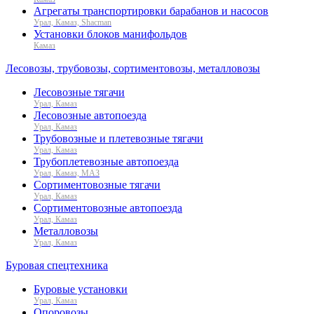
Агрегаты транспортировки барабанов и насосов
Урал, Камаз, Shacman
Установки блоков манифольдов
Камаз
Лесовозы, трубовозы, сортиментовозы, металловозы
Лесовозные тягачи
Урал, Камаз
Лесовозные автопоезда
Урал, Камаз
Трубовозные и плетевозные тягачи
Урал, Камаз
Трубоплетевозные автопоезда
Урал, Камаз, МАЗ
Сортиментовозные тягачи
Урал, Камаз
Сортиментовозные автопоезда
Урал, Камаз
Металловозы
Урал, Камаз
Буровая спецтехника
Буровые установки
Урал, Камаз
Опоровозы