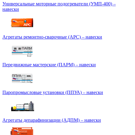
Универсальные моторные подогреватели (УМП-400) –
навески
Агрегаты ремонтно-сварочные (АРС) – навески
Передвижные мастерские (ПАРМ) – навески
Паропромысловые установки (ППУА) – навески
Агрегаты депарафинизации (АДПМ) – навески