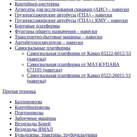
Контейнер-цистерны
Агрегаты для исследования скважин (АИС) – навески
Грузопассажирские автобусы (ГПА) – навески
Грузопассажирские автобусы (ГПА) с КМУ – навески
Бортовые платформы
Фургоны общего назначения – навески
Транспортно-бытовые машины – навески
Автобетоносмесители – навески
Самосвальные платформы
Самосвальная платформа от Камаз 65222-6012-53
(навеска)
Самосвальная платформа от МАЗ КУПАВА
673105 (навеска)
Самосвальная платформа от Камаз 6522-26011-53
(навеска)
Прочая техника
Баллоновозы
Контейнеровозы
Понтоновозы
Забоечные машины
Вездеходы Борей
Вездеходы ЯМАЛ
Бульдозеры, тракторы, трубоукладчики