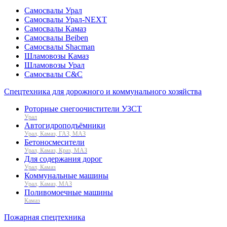
Самосвалы Урал
Самосвалы Урал-NEXT
Самосвалы Камаз
Самосвалы Beiben
Самосвалы Shacman
Шламовозы Камаз
Шламовозы Урал
Самосвалы C&C
Спецтехника для дорожного и коммунального хозяйства
Роторные снегоочистители УЗСТ
Урал
Автогидроподъёмники
Урал, Камаз, ГАЗ, МАЗ
Бетоносмесители
Урал, Камаз, Краз, МАЗ
Для содержания дорог
Урал, Камаз
Коммунальные машины
Урал, Камаз, МАЗ
Поливомоечные машины
Камаз
Пожарная спецтехника