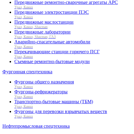
Передвижные ремонтно-сварочные агрегаты АРС
Урал, Камаз
Передвижные электростанции ПЭС
Урал, Камаз
Передвижные маслостанции
Урал, Камаз, Shacman
Передвижные лаборатории
Урал, Камаз, Shacman, ГАЗ
Аварийно-спасательные автомобили
Урал, Камаз
Перекачивающие станции горючего ПСГ
Урал, Камаз
Съемные ремонтно-бытовые модули
Фургонная спецтехника
Фургоны общего назначения
Урал, Камаз
Фургоны-рефрижераторы
Урал, Камаз
Транспортно-бытовые машины (ТБМ)
Урал, Камаз
Фургоны для перевозки взрывчатых веществ
Урал, Камаз
Нефтепромысловая спецтехника