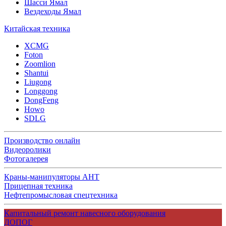
Шасси Ямал
Вездеходы Ямал
Китайская техника
XCMG
Foton
Zoomlion
Shantui
Liugong
Longgong
DongFeng
Howo
SDLG
Производство онлайн
Видеоролики
Фотогалерея
Краны-манипуляторы АНТ
Прицепная техника
Нефтепромысловая спецтехника
Капитальный ремонт навесного оборудования
ДОПОГ