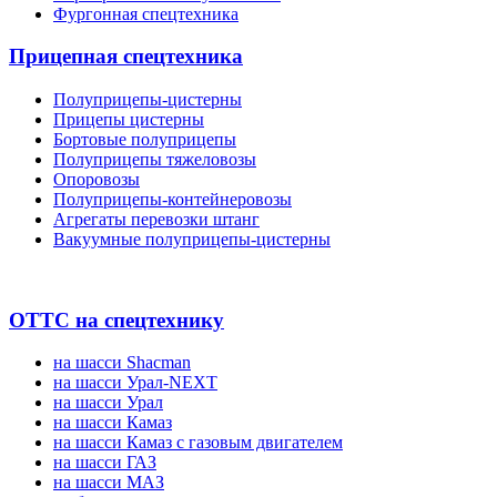
Фургонная спецтехника
Прицепная спецтехника
Полуприцепы-цистерны
Прицепы цистерны
Бортовые полуприцепы
Полуприцепы тяжеловозы
Опоровозы
Полуприцепы-контейнеровозы
Агрегаты перевозки штанг
Вакуумные полуприцепы-цистерны
ОТТС на спецтехнику
на шасси Shacman
на шасси Урал-NEXT
на шасси Урал
на шасси Камаз
на шасси Камаз с газовым двигателем
на шасси ГАЗ
на шасси МАЗ