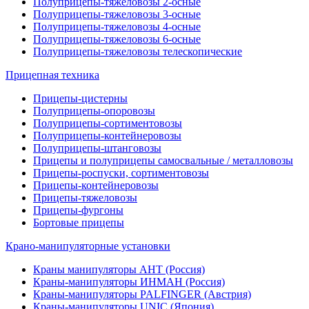
Полуприцепы-тяжеловозы 2-осные
Полуприцепы-тяжеловозы 3-осные
Полуприцепы-тяжеловозы 4-осные
Полуприцепы-тяжеловозы 6-осные
Полуприцепы-тяжеловозы телескопические
Прицепная техника
Прицепы-цистерны
Полуприцепы-опоровозы
Полуприцепы-сортиментовозы
Полуприцепы-контейнеровозы
Полуприцепы-штанговозы
Прицепы и полуприцепы самосвальные / металловозы
Прицепы-роспуски, сортиментовозы
Прицепы-контейнеровозы
Прицепы-тяжеловозы
Прицепы-фургоны
Бортовые прицепы
Крано-манипуляторные установки
Краны манипуляторы АНТ (Россия)
Краны-манипуляторы ИНМАН (Россия)
Краны-манипуляторы PALFINGER (Австрия)
Краны-манипуляторы UNIC (Япония)