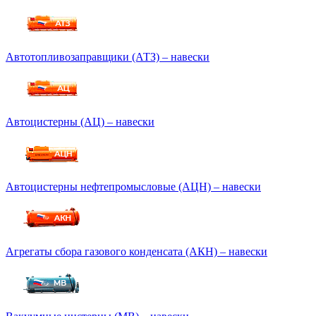
Автотопливозаправщики (АТЗ) – навески
Автоцистерны (АЦ) – навески
Автоцистерны нефтепромысловые (АЦН) – навески
Агрегаты сбора газового конденсата (АКН) – навески