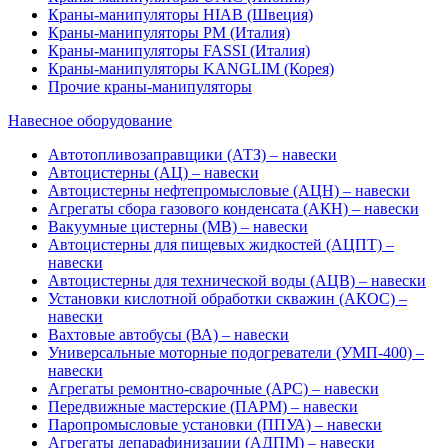
Краны-манипуляторы HIAB (Швеция)
Краны-манипуляторы PM (Италия)
Краны-манипуляторы FASSI (Италия)
Краны-манипуляторы KANGLIM (Корея)
Прочие краны-манипуляторы
Навесное оборудование
Автотопливозаправщики (АТЗ) – навески
Автоцистерны (АЦ) – навески
Автоцистерны нефтепромысловые (АЦН) – навески
Агрегаты сбора газового конденсата (АКН) – навески
Вакуумные цистерны (МВ) – навески
Автоцистерны для пищевых жидкостей (АЦПТ) –
навески
Автоцистерны для технической воды (АЦВ) – навески
Установки кислотной обработки скважин (АКОС) –
навески
Вахтовые автобусы (ВА) – навески
Универсальные моторные подогреватели (УМП-400) –
навески
Агрегаты ремонтно-сварочные (АРС) – навески
Передвижные мастерские (ПАРМ) – навески
Паропромысловые установки (ППУА) – навески
Агрегаты депарафинизации (АДПМ) – навески