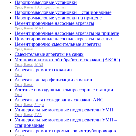
Паропромысловые установки
Урал, Камаз, ГАЗ, Краз, Shacman
Паропромысловые установки – стационарные
Паропромысловые установки на прицепе
Цементировочные насосные агрегаты
Урал, Камаз, МАЗ
Цементировочные насосные агрегаты на прицепе
Цементировочные насосные агрегаты на санях
Цементировочно-смесительные агрегаты
Урал, Камаз
Смесительные агрегаты на санях
Установки кислотной обработки скважин (АКОС)
Урал, Камаз, МАЗ
Агрегаты ремонта скважин
Урал
Агрегаты депарафинизации скважин
Урал, Камаз
Азотные и воздушные компрессорные станции
Урал
Агрегаты для исследования скважин АИС
Урал, Камаз, Четра
Универсальные моторные подогреватели УМП
Урал, Камаз, ГАЗ
Универсальные моторные подогреватели УМП –
стационарные
Агрегаты ремонта промысловых трубопроводов
Камаз