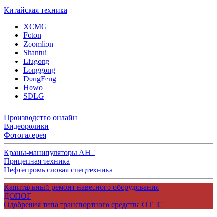
Китайская техника
XCMG
Foton
Zoomlion
Shantui
Liugong
Longgong
DongFeng
Howo
SDLG
Производство онлайн
Видеоролики
Фотогалерея
Краны-манипуляторы АНТ
Прицепная техника
Нефтепромысловая спецтехника
Капитальный ремонт навесного оборудования
ДОПОГ
Одобрения типа транспортного средства ОТТС