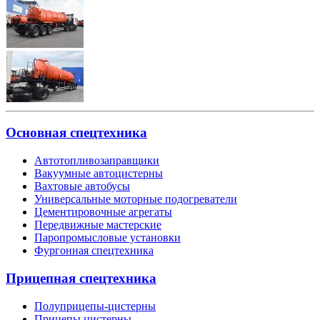
Основная спецтехника
Автотопливозаправщики
Вакуумные автоцистерны
Вахтовые автобусы
Универсальные моторные подогреватели
Цементировочные агрегаты
Передвижные мастерские
Паропромысловые установки
Фургонная спецтехника
Прицепная спецтехника
Полуприцепы-цистерны
Прицепы цистерны