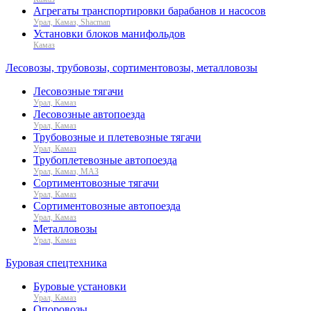
Агрегаты транспортировки барабанов и насосов
Урал, Камаз, Shacman
Установки блоков манифольдов
Камаз
Лесовозы, трубовозы, сортиментовозы, металловозы
Лесовозные тягачи
Урал, Камаз
Лесовозные автопоезда
Урал, Камаз
Трубовозные и плетевозные тягачи
Урал, Камаз
Трубоплетевозные автопоезда
Урал, Камаз, МАЗ
Сортиментовозные тягачи
Урал, Камаз
Сортиментовозные автопоезда
Урал, Камаз
Металловозы
Урал, Камаз
Буровая спецтехника
Буровые установки
Урал, Камаз
Опоровозы