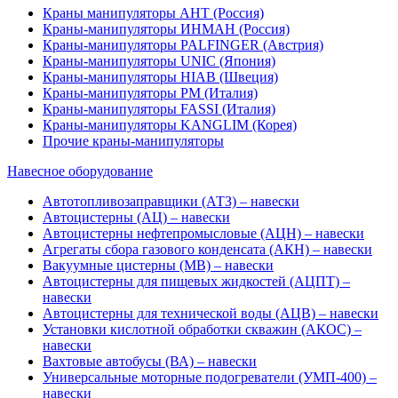
Краны манипуляторы АНТ (Россия)
Краны-манипуляторы ИНМАН (Россия)
Краны-манипуляторы PALFINGER (Австрия)
Краны-манипуляторы UNIC (Япония)
Краны-манипуляторы HIAB (Швеция)
Краны-манипуляторы PM (Италия)
Краны-манипуляторы FASSI (Италия)
Краны-манипуляторы KANGLIM (Корея)
Прочие краны-манипуляторы
Навесное оборудование
Автотопливозаправщики (АТЗ) – навески
Автоцистерны (АЦ) – навески
Автоцистерны нефтепромысловые (АЦН) – навески
Агрегаты сбора газового конденсата (АКН) – навески
Вакуумные цистерны (МВ) – навески
Автоцистерны для пищевых жидкостей (АЦПТ) –
навески
Автоцистерны для технической воды (АЦВ) – навески
Установки кислотной обработки скважин (АКОС) –
навески
Вахтовые автобусы (ВА) – навески
Универсальные моторные подогреватели (УМП-400) –
навески