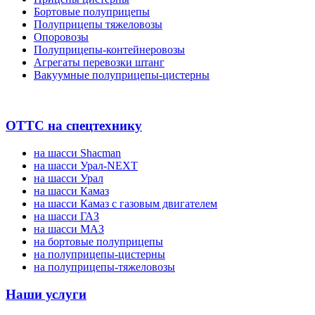
Бортовые полуприцепы
Полуприцепы тяжеловозы
Опоровозы
Полуприцепы-контейнеровозы
Агрегаты перевозки штанг
Вакуумные полуприцепы-цистерны
ОТТС на спецтехнику
на шасси Shacman
на шасси Урал-NEXT
на шасси Урал
на шасси Камаз
на шасси Камаз с газовым двигателем
на шасси ГАЗ
на шасси МАЗ
на бортовые полуприцепы
на полуприцепы-цистерны
на полуприцепы-тяжеловозы
Наши услуги