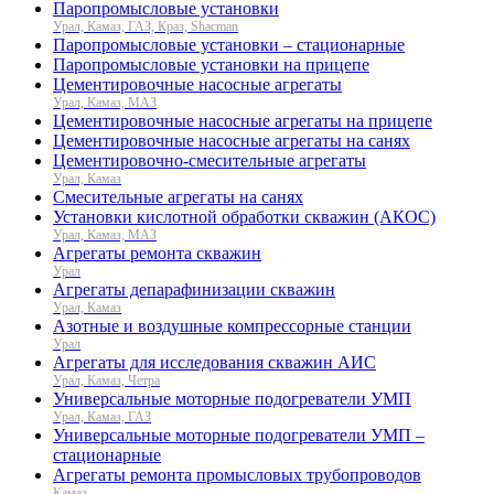
Паропромысловые установки
Урал, Камаз, ГАЗ, Краз, Shacman
Паропромысловые установки – стационарные
Паропромысловые установки на прицепе
Цементировочные насосные агрегаты
Урал, Камаз, МАЗ
Цементировочные насосные агрегаты на прицепе
Цементировочные насосные агрегаты на санях
Цементировочно-смесительные агрегаты
Урал, Камаз
Смесительные агрегаты на санях
Установки кислотной обработки скважин (АКОС)
Урал, Камаз, МАЗ
Агрегаты ремонта скважин
Урал
Агрегаты депарафинизации скважин
Урал, Камаз
Азотные и воздушные компрессорные станции
Урал
Агрегаты для исследования скважин АИС
Урал, Камаз, Четра
Универсальные моторные подогреватели УМП
Урал, Камаз, ГАЗ
Универсальные моторные подогреватели УМП –
стационарные
Агрегаты ремонта промысловых трубопроводов
Камаз