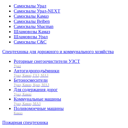
Самосвалы Урал
Самосвалы Урал-NEXT
Самосвалы Камаз
Самосвалы Beiben
Самосвалы Shacman
Шламовозы Камаз
Шламовозы Урал
Самосвалы C&C
Спецтехника для дорожного и коммунального хозяйства
Роторные снегоочистители УЗСТ
Урал
Автогидроподъёмники
Урал, Камаз, ГАЗ, МАЗ
Бетоносмесители
Урал, Камаз, Краз, МАЗ
Для содержания дорог
Урал, Камаз
Коммунальные машины
Урал, Камаз, МАЗ
Поливомоечные машины
Камаз
Пожарная спецтехника