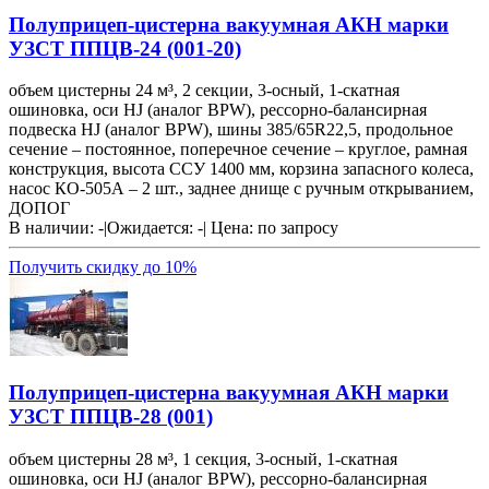
Полуприцеп-цистерна вакуумная АКН марки
УЗСТ ППЦВ-24 (001-20)
объем цистерны 24 м³, 2 секции, 3-осный, 1-скатная
ошиновка, оси HJ (аналог BPW), рессорно-балансирная
подвеска HJ (аналог BPW), шины 385/65R22,5, продольное
сечение – постоянное, поперечное сечение – круглое, рамная
конструкция, высота ССУ 1400 мм, корзина запасного колеса,
насос КО-505А – 2 шт., заднее днище с ручным открыванием,
ДОПОГ
В наличии: -
|
Ожидается: -
|
Цена:
по запросу
Получить скидку до 10%
Полуприцеп-цистерна вакуумная АКН марки
УЗСТ ППЦВ-28 (001)
объем цистерны 28 м³, 1 секция, 3-осный, 1-скатная
ошиновка, оси HJ (аналог BPW), рессорно-балансирная