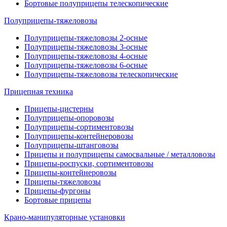
Бортовые полуприцепы телескопические
Полуприцепы-тяжеловозы
Полуприцепы-тяжеловозы 2-осные
Полуприцепы-тяжеловозы 3-осные
Полуприцепы-тяжеловозы 4-осные
Полуприцепы-тяжеловозы 6-осные
Полуприцепы-тяжеловозы телескопические
Прицепная техника
Прицепы-цистерны
Полуприцепы-опоровозы
Полуприцепы-сортиментовозы
Полуприцепы-контейнеровозы
Полуприцепы-штанговозы
Прицепы и полуприцепы самосвальные / металловозы
Прицепы-роспуски, сортиментовозы
Прицепы-контейнеровозы
Прицепы-тяжеловозы
Прицепы-фургоны
Бортовые прицепы
Крано-манипуляторные установки