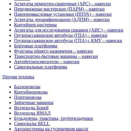
Агрегаты ремонтно-сварочные (АРС) – навески
Передвижные мастерские (ПАРМ) – навески
Паропромысловые установки (ППУА) – навески
Агрегаты депарафинизации (АДПМ) – навески
Контейнер-цистерны
Агрегаты для исследования скважин (АИС) – навески
Грузопассажирские автобусы (ГПА) – навески
Грузопассажирские автобусы (ГПА) с КМУ – навески
Бортовые платформы
Фургоны общего назначения – навески
Транспортно-бытовые машины – навески
Автобетоносмесители – навески
Самосвальные платформы
Прочая техника
Баллоновозы
Контейнеровозы
Понтоновозы
Забоечные машины
Вездеходы Борей
Вездеходы ЯМАЛ
Бульдозеры, тракторы, трубоукладчики
Самосвалы BELL
Автоцистерны на гусеничном шасси