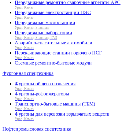
Передвижные ремонтно-сварочные агрегаты АРС
Урал, Камаз
Передвижные электростанции ПЭС
Урал, Камаз
Передвижные маслостанции
Урал, Камаз, Shacman
Передвижные лаборатории
Урал, Камаз, Shacman, ГАЗ
Аварийно-спасательные автомобили
Урал, Камаз
Перекачивающие станции горючего ПСГ
Урал, Камаз
Съемные ремонтно-бытовые модули
Фургонная спецтехника
Фургоны общего назначения
Урал, Камаз
Фургоны-рефрижераторы
Урал, Камаз
Транспортно-бытовые машины (ТБМ)
Урал, Камаз
Фургоны для перевозки взрывчатых веществ
Урал, Камаз
Нефтепромысловая спецтехника