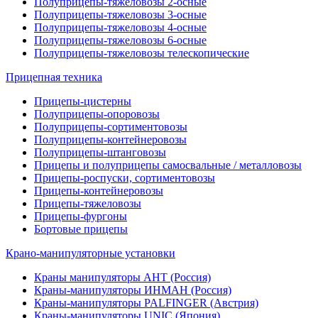
Полуприцепы-тяжеловозы 2-осные
Полуприцепы-тяжеловозы 3-осные
Полуприцепы-тяжеловозы 4-осные
Полуприцепы-тяжеловозы 6-осные
Полуприцепы-тяжеловозы телескопические
Прицепная техника
Прицепы-цистерны
Полуприцепы-опоровозы
Полуприцепы-сортиментовозы
Полуприцепы-контейнеровозы
Полуприцепы-штанговозы
Прицепы и полуприцепы самосвальные / металловозы
Прицепы-роспуски, сортиментовозы
Прицепы-контейнеровозы
Прицепы-тяжеловозы
Прицепы-фургоны
Бортовые прицепы
Крано-манипуляторные установки
Краны манипуляторы АНТ (Россия)
Краны-манипуляторы ИНМАН (Россия)
Краны-манипуляторы PALFINGER (Австрия)
Краны-манипуляторы UNIC (Япония)