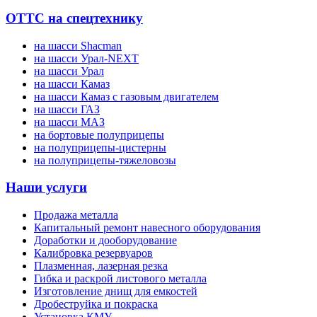
ОТТС на спецтехнику
на шасси Shacman
на шасси Урал-NEXT
на шасси Урал
на шасси Камаз
на шасси Камаз с газовым двигателем
на шасси ГАЗ
на шасси МАЗ
на бортовые полуприцепы
на полуприцепы-цистерны
на полуприцепы-тяжеловозы
Наши услуги
Продажа металла
Капитальный ремонт навесного оборудования
Доработки и дооборудование
Калибровка резервуаров
Плазменная, лазерная резка
Гибка и раскрой листового металла
Изготовление днищ для емкостей
Дробеструйка и покраска
Установка КМУ