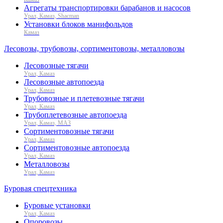
Агрегаты транспортировки барабанов и насосов
Урал, Камаз, Shacman
Установки блоков манифольдов
Камаз
Лесовозы, трубовозы, сортиментовозы, металловозы
Лесовозные тягачи
Урал, Камаз
Лесовозные автопоезда
Урал, Камаз
Трубовозные и плетевозные тягачи
Урал, Камаз
Трубоплетевозные автопоезда
Урал, Камаз, МАЗ
Сортиментовозные тягачи
Урал, Камаз
Сортиментовозные автопоезда
Урал, Камаз
Металловозы
Урал, Камаз
Буровая спецтехника
Буровые установки
Урал, Камаз
Опоровозы