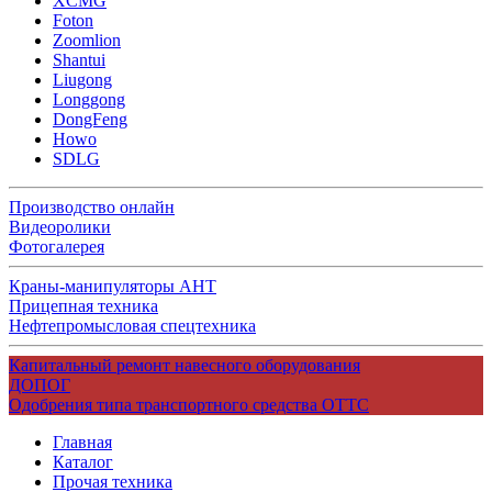
XCMG
Foton
Zoomlion
Shantui
Liugong
Longgong
DongFeng
Howo
SDLG
Производство онлайн
Видеоролики
Фотогалерея
Краны-манипуляторы АНТ
Прицепная техника
Нефтепромысловая спецтехника
Капитальный ремонт навесного оборудования
ДОПОГ
Одобрения типа транспортного средства ОТТС
Главная
Каталог
Прочая техника