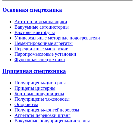
Основная спецтехника
Автотопливозаправщики
Вакуумные автоцистерны
Вахтовые автобусы
Универсальные моторные подогреватели
Цементировочные агрегаты
Передвижные мастерские
Паропромысловые установки
Фургонная спецтехника
Прицепная спецтехника
Полуприцепы-цистерны
Прицепы цистерны
Бортовые полуприцепы
Полуприцепы тяжеловозы
Опоровозы
Полуприцепы-контейнеровозы
Агрегаты перевозки штанг
Вакуумные полуприцепы-цистерны