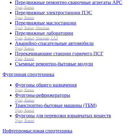
Передвижные ремонтно-сварочные агрегаты АРС
Урал, Камаз
Передвижные электростанции ПЭС
Урал, Камаз
Передвижные маслостанции
Урал, Камаз, Shacman
Передвижные лаборатории
Урал, Камаз, Shacman, ГАЗ
Аварийно-спасательные автомобили
Урал, Камаз
Перекачивающие станции горючего ПСГ
Урал, Камаз
Съемные ремонтно-бытовые модули
Фургонная спецтехника
Фургоны общего назначения
Урал, Камаз
Фургоны-рефрижераторы
Урал, Камаз
Транспортно-бытовые машины (ТБМ)
Урал, Камаз
Фургоны для перевозки взрывчатых веществ
Урал, Камаз
Нефтепромысловая спецтехника