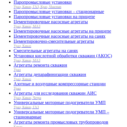
Паропромысловые установки
Урал, Камаз, ГАЗ, Краз, Shacman
Паропромысловые установки – стационарные
Паропромысловые установки на прицепе
Цементировочные насосные агрегаты
Урал, Камаз, МАЗ
Цементировочные насосные агрегаты на прицепе
Цементировочные насосные агрегаты на санях
Цементировочно-смесительные агрегаты
Урал, Камаз
Смесительные агрегаты на санях
Установки кислотной обработки скважин (АКОС)
Урал, Камаз, МАЗ
Агрегаты ремонта скважин
Урал
Агрегаты депарафинизации скважин
Урал, Камаз
Азотные и воздушные компрессорные станции
Урал
Агрегаты для исследования скважин АИС
Урал, Камаз, Четра
Универсальные моторные подогреватели УМП
Урал, Камаз, ГАЗ
Универсальные моторные подогреватели УМП –
стационарные
Агрегаты ремонта промысловых трубопроводов
Камаз