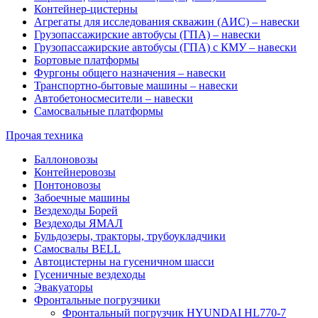
Контейнер-цистерны
Агрегаты для исследования скважин (АИС) – навески
Грузопассажирские автобусы (ГПА) – навески
Грузопассажирские автобусы (ГПА) с КМУ – навески
Бортовые платформы
Фургоны общего назначения – навески
Транспортно-бытовые машины – навески
Автобетоносмесители – навески
Самосвальные платформы
Прочая техника
Баллоновозы
Контейнеровозы
Понтоновозы
Забоечные машины
Вездеходы Борей
Вездеходы ЯМАЛ
Бульдозеры, тракторы, трубоукладчики
Самосвалы BELL
Автоцистерны на гусеничном шасси
Гусеничные вездеходы
Эвакуаторы
Фронтальные погрузчики
Фронтальный погрузчик HYUNDAI HL770-7