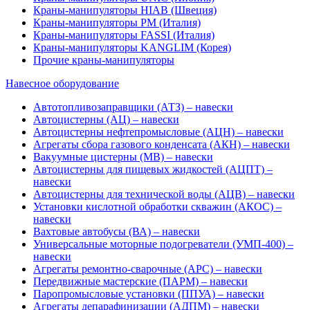
Краны-манипуляторы HIAB (Швеция)
Краны-манипуляторы PM (Италия)
Краны-манипуляторы FASSI (Италия)
Краны-манипуляторы KANGLIM (Корея)
Прочие краны-манипуляторы
Навесное оборудование
Автотопливозаправщики (АТЗ) – навески
Автоцистерны (АЦ) – навески
Автоцистерны нефтепромысловые (АЦН) – навески
Агрегаты сбора газового конденсата (АКН) – навески
Вакуумные цистерны (МВ) – навески
Автоцистерны для пищевых жидкостей (АЦПТ) –
навески
Автоцистерны для технической воды (АЦВ) – навески
Установки кислотной обработки скважин (АКОС) –
навески
Вахтовые автобусы (ВА) – навески
Универсальные моторные подогреватели (УМП-400) –
навески
Агрегаты ремонтно-сварочные (АРС) – навески
Передвижные мастерские (ПАРМ) – навески
Паропромысловые установки (ППУА) – навески
Агрегаты депарафинизации (АДПМ) – навески