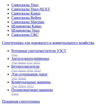
Самосвалы Урал
Самосвалы Урал-NEXT
Самосвалы Камаз
Самосвалы Beiben
Самосвалы Shacman
Шламовозы Камаз
Шламовозы Урал
Самосвалы C&C
Спецтехника для дорожного и коммунального хозяйства
Роторные снегоочистители УЗСТ
Урал
Автогидроподъёмники
Урал, Камаз, ГАЗ, МАЗ
Бетоносмесители
Урал, Камаз, Краз, МАЗ
Для содержания дорог
Урал, Камаз
Коммунальные машины
Урал, Камаз, МАЗ
Поливомоечные машины
Камаз
Пожарная спецтехника