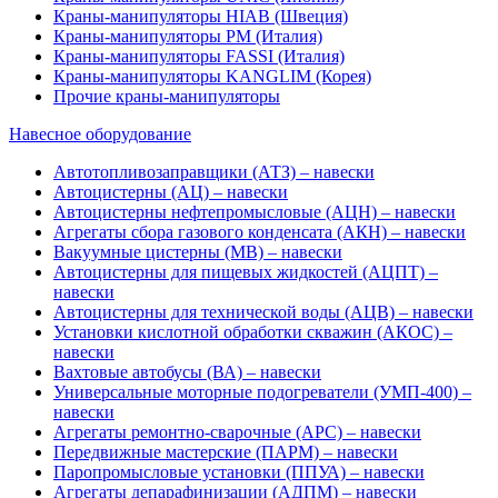
Краны-манипуляторы HIAB (Швеция)
Краны-манипуляторы PM (Италия)
Краны-манипуляторы FASSI (Италия)
Краны-манипуляторы KANGLIM (Корея)
Прочие краны-манипуляторы
Навесное оборудование
Автотопливозаправщики (АТЗ) – навески
Автоцистерны (АЦ) – навески
Автоцистерны нефтепромысловые (АЦН) – навески
Агрегаты сбора газового конденсата (АКН) – навески
Вакуумные цистерны (МВ) – навески
Автоцистерны для пищевых жидкостей (АЦПТ) –
навески
Автоцистерны для технической воды (АЦВ) – навески
Установки кислотной обработки скважин (АКОС) –
навески
Вахтовые автобусы (ВА) – навески
Универсальные моторные подогреватели (УМП-400) –
навески
Агрегаты ремонтно-сварочные (АРС) – навески
Передвижные мастерские (ПАРМ) – навески
Паропромысловые установки (ППУА) – навески
Агрегаты депарафинизации (АДПМ) – навески