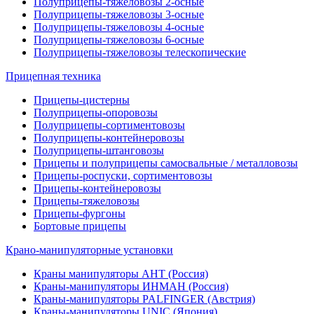
Полуприцепы-тяжеловозы 2-осные
Полуприцепы-тяжеловозы 3-осные
Полуприцепы-тяжеловозы 4-осные
Полуприцепы-тяжеловозы 6-осные
Полуприцепы-тяжеловозы телескопические
Прицепная техника
Прицепы-цистерны
Полуприцепы-опоровозы
Полуприцепы-сортиментовозы
Полуприцепы-контейнеровозы
Полуприцепы-штанговозы
Прицепы и полуприцепы самосвальные / металловозы
Прицепы-роспуски, сортиментовозы
Прицепы-контейнеровозы
Прицепы-тяжеловозы
Прицепы-фургоны
Бортовые прицепы
Крано-манипуляторные установки
Краны манипуляторы АНТ (Россия)
Краны-манипуляторы ИНМАН (Россия)
Краны-манипуляторы PALFINGER (Австрия)
Краны-манипуляторы UNIC (Япония)