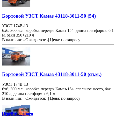
Бортовой УЗСТ Камаз 43118-3011-50 (54)
УЗСТ 174В-13
6х6, 300 л.с., коробка передач Камаз-154, длина платформы 6,1
м, баки 350+210 л
В наличии: -
|
Ожидается: -
|
Цена:
по запросу
Бортовой УЗСТ Камаз 43118-3011-50 (сп.м.)
УЗСТ 174В-13
6х6, 300 л.с., коробка передач Камаз-154, спальное место, бак
210 л, длина платформы 6,1 м
В наличии: -
|
Ожидается: -
|
Цена:
по запросу
Перейти в раздел
Перейти в раздел
Перейти в раздел
Перейти в раздел
Перейти в раздел
Перейти в раздел
Перейти в раздел
Перейти в раздел
Перейти в раздел
Перейти в раздел
Перейти в раздел