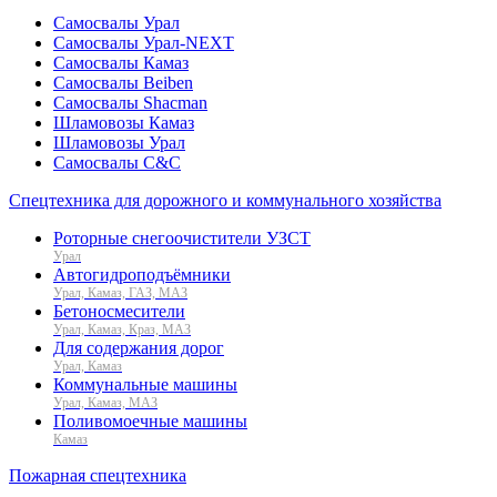
Самосвалы Урал
Самосвалы Урал-NEXT
Самосвалы Камаз
Самосвалы Beiben
Самосвалы Shacman
Шламовозы Камаз
Шламовозы Урал
Самосвалы C&C
Спецтехника для дорожного и коммунального хозяйства
Роторные снегоочистители УЗСТ
Урал
Автогидроподъёмники
Урал, Камаз, ГАЗ, МАЗ
Бетоносмесители
Урал, Камаз, Краз, МАЗ
Для содержания дорог
Урал, Камаз
Коммунальные машины
Урал, Камаз, МАЗ
Поливомоечные машины
Камаз
Пожарная спецтехника