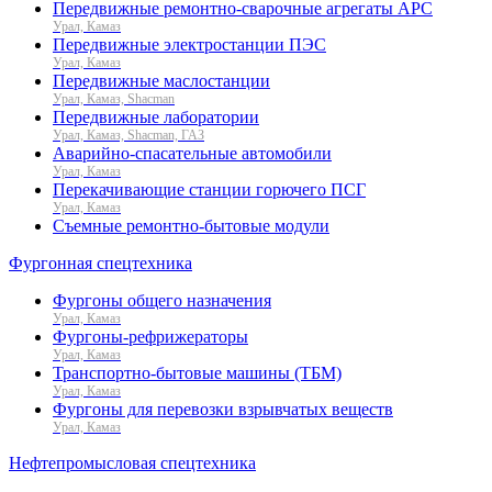
Передвижные ремонтно-сварочные агрегаты АРС
Урал, Камаз
Передвижные электростанции ПЭС
Урал, Камаз
Передвижные маслостанции
Урал, Камаз, Shacman
Передвижные лаборатории
Урал, Камаз, Shacman, ГАЗ
Аварийно-спасательные автомобили
Урал, Камаз
Перекачивающие станции горючего ПСГ
Урал, Камаз
Съемные ремонтно-бытовые модули
Фургонная спецтехника
Фургоны общего назначения
Урал, Камаз
Фургоны-рефрижераторы
Урал, Камаз
Транспортно-бытовые машины (ТБМ)
Урал, Камаз
Фургоны для перевозки взрывчатых веществ
Урал, Камаз
Нефтепромысловая спецтехника