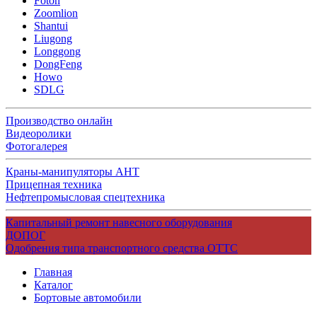
Foton
Zoomlion
Shantui
Liugong
Longgong
DongFeng
Howo
SDLG
Производство онлайн
Видеоролики
Фотогалерея
Краны-манипуляторы АНТ
Прицепная техника
Нефтепромысловая спецтехника
Капитальный ремонт навесного оборудования
ДОПОГ
Одобрения типа транспортного средства ОТТС
Главная
Каталог
Бортовые автомобили