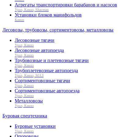
Агрегаты транспортировки барабанов и насосов
Урал, Камаз, Shacman
Установки блоков манифольдов
Камаз
Лесовозы, трубовозы, сортиментовозы, металловозы
Лесовозные тягачи
Урал, Камаз
Лесовозные автопоезда
Урал, Камаз
Трубовозные и плетевозные тягачи
Урал, Камаз
Трубоплетевозные автопоезда
Урал, Камаз, МАЗ
Сортиментовозные тягачи
Урал, Камаз
Сортиментовозные автопоезда
Урал, Камаз
Металловозы
Урал, Камаз
Буровая спецтехника
Буровые установки
Урал, Камаз
Опоровозы