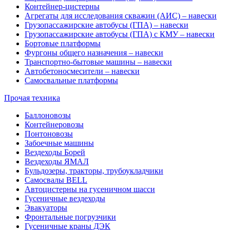
Контейнер-цистерны
Агрегаты для исследования скважин (АИС) – навески
Грузопассажирские автобусы (ГПА) – навески
Грузопассажирские автобусы (ГПА) с КМУ – навески
Бортовые платформы
Фургоны общего назначения – навески
Транспортно-бытовые машины – навески
Автобетоносмесители – навески
Самосвальные платформы
Прочая техника
Баллоновозы
Контейнеровозы
Понтоновозы
Забоечные машины
Вездеходы Борей
Вездеходы ЯМАЛ
Бульдозеры, тракторы, трубоукладчики
Самосвалы BELL
Автоцистерны на гусеничном шасси
Гусеничные вездеходы
Эвакуаторы
Фронтальные погрузчики
Гусеничные краны ДЭК