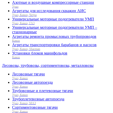
Азотные и воздушные компрессорные станции
Урал
Агрегаты для исследования скважин АИС
Урал, Камаз, Четра
Универсальные моторные подогреватели УМП
Урал, Камаз, ГАЗ
Универсальные моторные подогреватели УМП –
стационарные
Агрегаты ремонта промысловых трубопроводов
Камаз
Агрегаты транспортировки барабанов и насосов
Урал, Камаз, Shacman
Установки блоков манифольдов
Камаз
Лесовозы, трубовозы, сортиментовозы, металловозы
Лесовозные тягачи
Урал, Камаз
Лесовозные автопоезда
Урал, Камаз
Трубовозные и плетевозные тягачи
Урал, Камаз
Трубоплетевозные автопоезда
Урал, Камаз, МАЗ
Сортиментовозные тягачи
Урал, Камаз