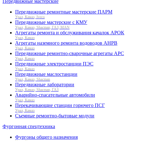
Передвижные мастерские
Передвижные ремонтные мастерские ПАРМ
Урал, Камаз, Iveco
Передвижные мастерские с КМУ
Урал, Камаз, Shacman, ГАЗ, MAN
Агрегаты ремонта и обслуживания качалок АРОК
Урал, Камаз
Агрегаты наземного ремонта водоводов АНРВ
Урал, Камаз
Передвижные ремонтно-сварочные агрегаты АРС
Урал, Камаз
Передвижные электростанции ПЭС
Урал, Камаз
Передвижные маслостанции
Урал, Камаз, Shacman
Передвижные лаборатории
Урал, Камаз, Shacman, ГАЗ
Аварийно-спасательные автомобили
Урал, Камаз
Перекачивающие станции горючего ПСГ
Урал, Камаз
Съемные ремонтно-бытовые модули
Фургонная спецтехника
Фургоны общего назначения