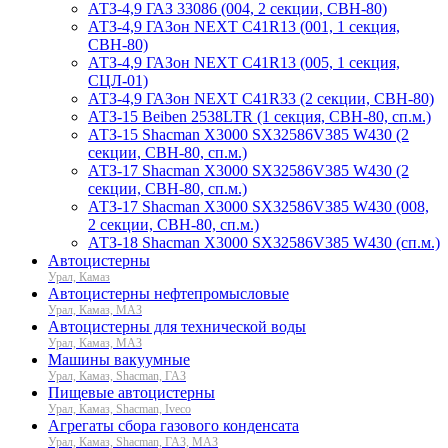
АТЗ-4,9 ГАЗ 33086 (004, 2 секции, СВН-80)
АТЗ-4,9 ГАЗон NEXT C41R13 (001, 1 секция,
СВН-80)
АТЗ-4,9 ГАЗон NEXT C41R13 (005, 1 секция,
СЦЛ-01)
АТЗ-4,9 ГАЗон NEXT C41R33 (2 секции, СВН-80)
АТЗ-15 Beiben 2538LTR (1 секция, СВН-80, сп.м.)
АТЗ-15 Shacman X3000 SX32586V385 W430 (2
секции, СВН-80, сп.м.)
АТЗ-17 Shacman X3000 SX32586V385 W430 (2
секции, СВН-80, сп.м.)
АТЗ-17 Shacman X3000 SX32586V385 W430 (008,
2 секции, СВН-80, сп.м.)
АТЗ-18 Shacman X3000 SX32586V385 W430 (сп.м.)
Автоцистерны
Урал, Камаз
Автоцистерны нефтепромысловые
Урал, Камаз, МАЗ
Автоцистерны для технической воды
Урал, Камаз, МАЗ
Машины вакуумные
Урал, Камаз, Shacman, ГАЗ
Пищевые автоцистерны
Урал, Камаз, Shacman, Iveco
Агрегаты сбора газового конденсата
Урал, Камаз, Shacman, ГАЗ, МАЗ