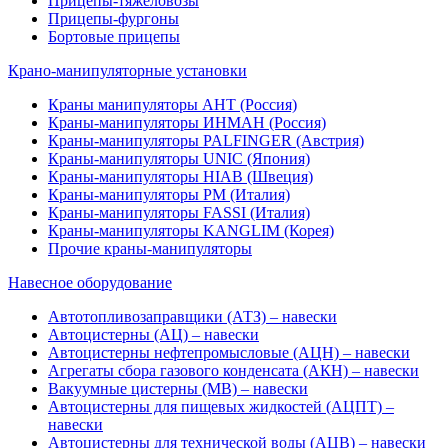
Прицепы-тяжеловозы
Прицепы-фургоны
Бортовые прицепы
Крано-манипуляторные установки
Краны манипуляторы АНТ (Россия)
Краны-манипуляторы ИНМАН (Россия)
Краны-манипуляторы PALFINGER (Австрия)
Краны-манипуляторы UNIC (Япония)
Краны-манипуляторы HIAB (Швеция)
Краны-манипуляторы PM (Италия)
Краны-манипуляторы FASSI (Италия)
Краны-манипуляторы KANGLIM (Корея)
Прочие краны-манипуляторы
Навесное оборудование
Автотопливозаправщики (АТЗ) – навески
Автоцистерны (АЦ) – навески
Автоцистерны нефтепромысловые (АЦН) – навески
Агрегаты сбора газового конденсата (АКН) – навески
Вакуумные цистерны (МВ) – навески
Автоцистерны для пищевых жидкостей (АЦПТ) –
навески
Автоцистерны для технической воды (АЦВ) – навески