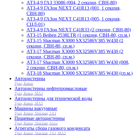
АТЗ-4,9 ГАЗ 33086 (004, 2 секции, СВН-80)
АТЗ-4,9 ГАЗон NEXT C41R13 (001, 1 секция,
СВН-80)
АТЗ-4,9 ГАЗон NEXT C41R13 (005, 1 секция,
СЦЛ-01)
АТЗ-4,9 ГАЗон NEXT C41R33 (2 секции, СВН-80)
АТЗ-15 Beiben 2538LTR (1 секция, СВН-80, сп.м.)
АТЗ-15 Shacman X3000 SX32586V385 W430 (2
секции, СВН-80, сп.м.)
АТЗ-17 Shacman X3000 SX32586V385 W430 (2
секции, СВН-80, сп.м.)
АТЗ-17 Shacman X3000 SX32586V385 W430 (008,
2 секции, СВН-80, сп.м.)
АТЗ-18 Shacman X3000 SX32586V385 W430 (сп.м.)
Автоцистерны
Урал, Камаз
Автоцистерны нефтепромысловые
Урал, Камаз, МАЗ
Автоцистерны для технической воды
Урал, Камаз, МАЗ
Машины вакуумные
Урал, Камаз, Shacman, ГАЗ
Пищевые автоцистерны
Урал, Камаз, Shacman, Iveco
Агрегаты сбора газового конденсата
Урал, Камаз, Shacman, ГАЗ, МАЗ