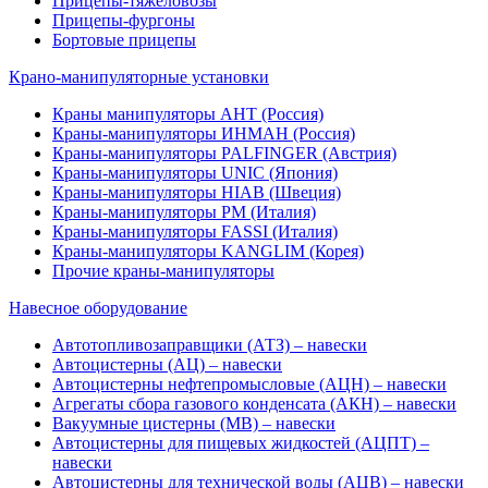
Прицепы-тяжеловозы
Прицепы-фургоны
Бортовые прицепы
Крано-манипуляторные установки
Краны манипуляторы АНТ (Россия)
Краны-манипуляторы ИНМАН (Россия)
Краны-манипуляторы PALFINGER (Австрия)
Краны-манипуляторы UNIC (Япония)
Краны-манипуляторы HIAB (Швеция)
Краны-манипуляторы PM (Италия)
Краны-манипуляторы FASSI (Италия)
Краны-манипуляторы KANGLIM (Корея)
Прочие краны-манипуляторы
Навесное оборудование
Автотопливозаправщики (АТЗ) – навески
Автоцистерны (АЦ) – навески
Автоцистерны нефтепромысловые (АЦН) – навески
Агрегаты сбора газового конденсата (АКН) – навески
Вакуумные цистерны (МВ) – навески
Автоцистерны для пищевых жидкостей (АЦПТ) –
навески
Автоцистерны для технической воды (АЦВ) – навески