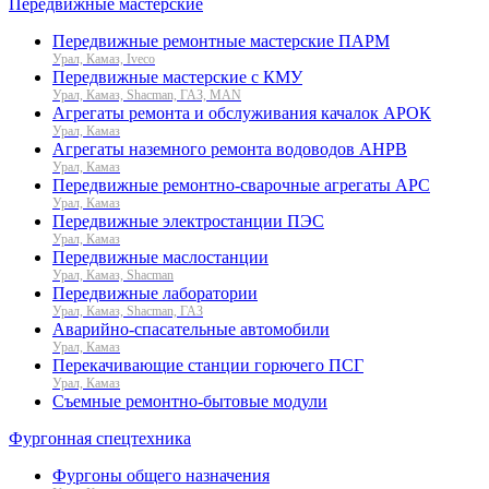
Передвижные мастерские
Передвижные ремонтные мастерские ПАРМ
Урал, Камаз, Iveco
Передвижные мастерские с КМУ
Урал, Камаз, Shacman, ГАЗ, MAN
Агрегаты ремонта и обслуживания качалок АРОК
Урал, Камаз
Агрегаты наземного ремонта водоводов АНРВ
Урал, Камаз
Передвижные ремонтно-сварочные агрегаты АРС
Урал, Камаз
Передвижные электростанции ПЭС
Урал, Камаз
Передвижные маслостанции
Урал, Камаз, Shacman
Передвижные лаборатории
Урал, Камаз, Shacman, ГАЗ
Аварийно-спасательные автомобили
Урал, Камаз
Перекачивающие станции горючего ПСГ
Урал, Камаз
Съемные ремонтно-бытовые модули
Фургонная спецтехника
Фургоны общего назначения