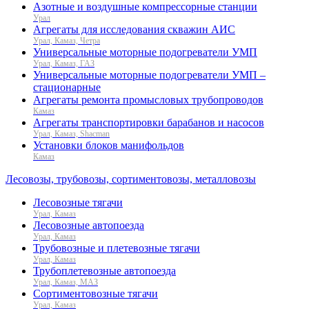
Азотные и воздушные компрессорные станции
Урал
Агрегаты для исследования скважин АИС
Урал, Камаз, Четра
Универсальные моторные подогреватели УМП
Урал, Камаз, ГАЗ
Универсальные моторные подогреватели УМП –
стационарные
Агрегаты ремонта промысловых трубопроводов
Камаз
Агрегаты транспортировки барабанов и насосов
Урал, Камаз, Shacman
Установки блоков манифольдов
Камаз
Лесовозы, трубовозы, сортиментовозы, металловозы
Лесовозные тягачи
Урал, Камаз
Лесовозные автопоезда
Урал, Камаз
Трубовозные и плетевозные тягачи
Урал, Камаз
Трубоплетевозные автопоезда
Урал, Камаз, МАЗ
Сортиментовозные тягачи
Урал, Камаз