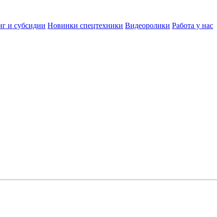
нг и субсидии
Новинки спецтехники
Видеоролики
Работа у нас