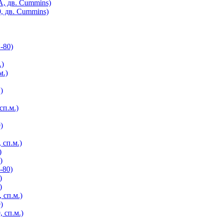
А, дв. Cummins)
, дв. Cummins)
-80)
.)
м.)
)
сп.м.)
)
 сп.м.)
)
)
-80)
)
)
 сп.м.)
)
 сп.м.)