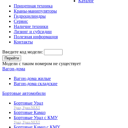
Каталог
Прицепная техника
Краны-манипуляторы
Гидроцилиндры
Сервис
Наличие техники
Лизинг и субсидии
Полезная информация
Контакты
Введите код модели:
Перейти
Модели с таким номером не существует
Вагон-дома
Вагон-дома жилые
Вагон-дома складские
Бортовые автомобили
Бортовые Урал
Урал, Урал-NEXT
Бортовые Камаз
Бортовые Урал с КМУ
Урал, Урал-NEXT
Бортовые Камаз с КМУ