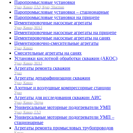
Паропромысловые установки
Урал, Камаз, ГАЗ, Краз, Shacman
Паропромысловые установки – стационарные
Паропромысловые установки на прицепе
Цементировочные насосные агрегаты
Урал, Камаз, МАЗ
Цементировочные насосные агрегаты на прицепе
Цементировочные насосные агрегаты на санях
Цементировочно-смесительные агрегаты
Урал, Камаз
Смесительные агрегаты на санях
Установки кислотной обработки скважин (АКОС)
Урал, Камаз, МАЗ
Агрегаты ремонта скважин
Урал
Агрегаты депарафинизации скважин
Урал, Камаз
Азотные и воздушные компрессорные станции
Урал
Агрегаты для исследования скважин АИС
Урал, Камаз, Четра
Универсальные моторные подогреватели УМП
Урал, Камаз, ГАЗ
Универсальные моторные подогреватели УМП –
стационарные
Агрегаты ремонта промысловых трубопроводов
Камаз