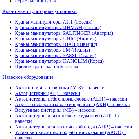
Бортовые прицепы
Крано-манипуляторные установки
Краны манипуляторы АНТ (Россия)
Краны-манипуляторы ИНМАН (Россия)
Краны-манипуляторы PALFINGER (Австрия)
Краны-манипуляторы UNIC (Япония)
Краны-манипуляторы HIAB (Швеция)
Краны-манипуляторы PM (Италия)
Краны-манипуляторы FASSI (Италия)
Краны-манипуляторы KANGLIM (Корея)
Прочие краны-манипуляторы
Навесное оборудование
Автотопливозаправщики (АТЗ) – навески
Автоцистерны (АЦ) – навески
Автоцистерны нефтепромысловые (АЦН) – навески
Агрегаты сбора газового конденсата (АКН) – навески
Вакуумные цистерны (МВ) – навески
Автоцистерны для пищевых жидкостей (АЦПТ) –
навески
Автоцистерны для технической воды (АЦВ) – навески
Установки кислотной обработки скважин (АКОС) –
навески