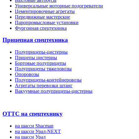
Вахтовые автобусы
Универсальные моторные подогреватели
Цементировочные агрегаты
Передвижные мастерские
Паропромысловые установки
Фургонная спецтехника
Прицепная спецтехника
Полуприцепы-цистерны
Прицепы цистерны
Бортовые полуприцепы
Полуприцепы тяжеловозы
Опоровозы
Полуприцепы-контейнеровозы
Агрегаты перевозки штанг
Вакуумные полуприцепы-цистерны
ОТТС на спецтехнику
на шасси Shacman
на шасси Урал-NEXT
на шасси Урал