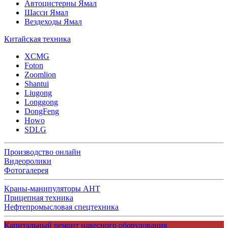
Автоцистерны Ямал
Шасси Ямал
Вездеходы Ямал
Китайская техника
XCMG
Foton
Zoomlion
Shantui
Liugong
Longgong
DongFeng
Howo
SDLG
Производство онлайн
Видеоролики
Фотогалерея
Краны-манипуляторы АНТ
Прицепная техника
Нефтепромысловая спецтехника
Капитальный ремонт навесного оборудования