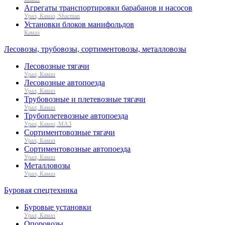
Агрегаты транспортировки барабанов и насосов
Урал, Камаз, Shacman
Установки блоков манифольдов
Камаз
Лесовозы, трубовозы, сортиментовозы, металловозы
Лесовозные тягачи
Урал, Камаз
Лесовозные автопоезда
Урал, Камаз
Трубовозные и плетевозные тягачи
Урал, Камаз
Трубоплетевозные автопоезда
Урал, Камаз, МАЗ
Сортиментовозные тягачи
Урал, Камаз
Сортиментовозные автопоезда
Урал, Камаз
Металловозы
Урал, Камаз
Буровая спецтехника
Буровые установки
Урал, Камаз
Опоровозы