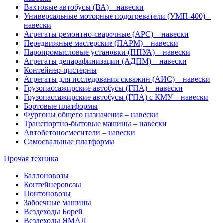
Вахтовые автобусы (ВА) – навески
Универсальные моторные подогреватели (УМП-400) –
навески
Агрегаты ремонтно-сварочные (АРС) – навески
Передвижные мастерские (ПАРМ) – навески
Паропромысловые установки (ППУА) – навески
Агрегаты депарафинизации (АДПМ) – навески
Контейнер-цистерны
Агрегаты для исследования скважин (АИС) – навески
Грузопассажирские автобусы (ГПА) – навески
Грузопассажирские автобусы (ГПА) с КМУ – навески
Бортовые платформы
Фургоны общего назначения – навески
Транспортно-бытовые машины – навески
Автобетоносмесители – навески
Самосвальные платформы
Прочая техника
Баллоновозы
Контейнеровозы
Понтоновозы
Забоечные машины
Вездеходы Борей
Вездеходы ЯМАЛ