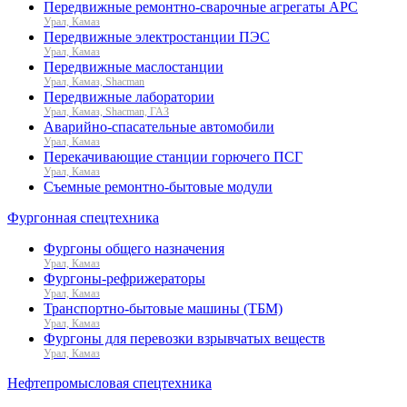
Передвижные ремонтно-сварочные агрегаты АРС
Урал, Камаз
Передвижные электростанции ПЭС
Урал, Камаз
Передвижные маслостанции
Урал, Камаз, Shacman
Передвижные лаборатории
Урал, Камаз, Shacman, ГАЗ
Аварийно-спасательные автомобили
Урал, Камаз
Перекачивающие станции горючего ПСГ
Урал, Камаз
Съемные ремонтно-бытовые модули
Фургонная спецтехника
Фургоны общего назначения
Урал, Камаз
Фургоны-рефрижераторы
Урал, Камаз
Транспортно-бытовые машины (ТБМ)
Урал, Камаз
Фургоны для перевозки взрывчатых веществ
Урал, Камаз
Нефтепромысловая спецтехника