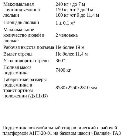
Максимальная
240 кг / до 7 м
грузоподъемность
150 кг /от 7 до 9 м
люльки
100 кг /от 9 до 11,4 м
2
Площадь люльки
1 ± 0,1 м
Максимальное
количество людей в
2 человека
люльке
Рабочая высота подъема
Не более 19 м
Вылет стрелы
Не более 11,4 м
Угол поворота стрелы
360°
Полная масса
7400 кг
подъемника
Габаритные размеры
подъемника в
8580х2550х2810 мм
транспортном
положении (ДхШхВ)
Подъемник автомобильный гидравлический с рабочей
платформой АНТ-20-01 на базовом шасси «Валдай» ГАЗ