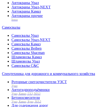
Автокраны Урал
Автокраны Урал-NEXT
Автокраны Камаз
Автокраны прочие
Iveco
Самосвалы
Самосвалы Урал
Самосвалы Урал-NEXT
Самосвалы Камаз
Самосвалы Beiben
Самосвалы Shacman
Шламовозы Камаз
Шламовозы Урал
Самосвалы C&C
Спецтехника для дорожного и коммунального хозяйства
Роторные снегоочистители УЗСТ
Урал
Автогидроподъёмники
Урал, Камаз, ГАЗ, МАЗ
Бетоносмесители
Урал, Камаз, Краз, МАЗ
Для содержания дорог