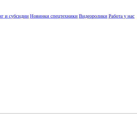
нг и субсидии
Новинки спецтехники
Видеоролики
Работа у нас