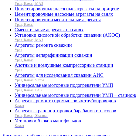
Урал, Камаз, МАЗ
Цементировочные насосные агрегаты на прицепе
Цементировочные насосные агрегаты на санях
Цементировочно-смесительные агрегаты
Урал, Камаз
Смесительные агрегаты на санях
Установки кислотной обработки скважин (АКОС)
Урал, Камаз, МАЗ
Агрегаты ремонта скважин
Урал
Агрегаты депарафинизации скважин
Урал, Камаз
Азотные и воздушные компрессорные станции
Урал
Агрегаты для исследования скважин АИС
Урал, Камаз, Четра
Универсальные моторные подогреватели УМП
Урал, Камаз, ГАЗ
Универсальные моторные подогреватели УМП – стацион
Агрегаты ремонта промысловых трубопроводов
Камаз
Агрегаты транспортировки барабанов и насосов
Урал, Камаз, Shacman
Установки блоков манифольдов
Камаз
Лесовозы, трубовозы, сортиментовозы, металловозы