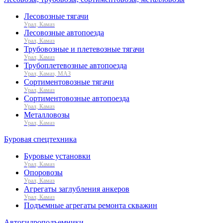
Лесовозные тягачи
Урал, Камаз
Лесовозные автопоезда
Урал, Камаз
Трубовозные и плетевозные тягачи
Урал, Камаз
Трубоплетевозные автопоезда
Урал, Камаз, МАЗ
Сортиментовозные тягачи
Урал, Камаз
Сортиментовозные автопоезда
Урал, Камаз
Металловозы
Урал, Камаз
Буровая спецтехника
Буровые установки
Урал, Камаз
Опоровозы
Урал, Камаз
Агрегаты заглубления анкеров
Урал, Камаз
Подъемные агрегаты ремонта скважин
Автогидроподъемники