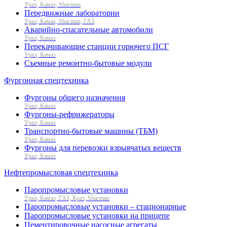
Урал, Камаз, Shacman
Передвижные лаборатории
Урал, Камаз, Shacman, ГАЗ
Аварийно-спасательные автомобили
Урал, Камаз
Перекачивающие станции горючего ПСГ
Урал, Камаз
Съемные ремонтно-бытовые модули
Фургонная спецтехника
Фургоны общего назначения
Урал, Камаз
Фургоны-рефрижераторы
Урал, Камаз
Транспортно-бытовые машины (ТБМ)
Урал, Камаз
Фургоны для перевозки взрывчатых веществ
Урал, Камаз
Нефтепромысловая спецтехника
Паропромысловые установки
Урал, Камаз, ГАЗ, Краз, Shacman
Паропромысловые установки – стационарные
Паропромысловые установки на прицепе
Цементировочные насосные агрегаты