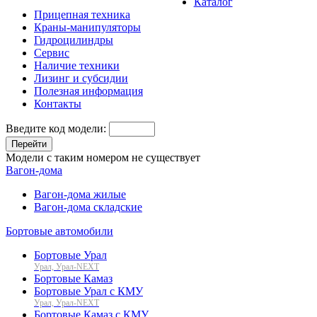
Каталог
Прицепная техника
Краны-манипуляторы
Гидроцилиндры
Сервис
Наличие техники
Лизинг и субсидии
Полезная информация
Контакты
Введите код модели:
Перейти
Модели с таким номером не существует
Вагон-дома
Вагон-дома жилые
Вагон-дома складские
Бортовые автомобили
Бортовые Урал
Урал, Урал-NEXT
Бортовые Камаз
Бортовые Урал с КМУ
Урал, Урал-NEXT
Бортовые Камаз с КМУ