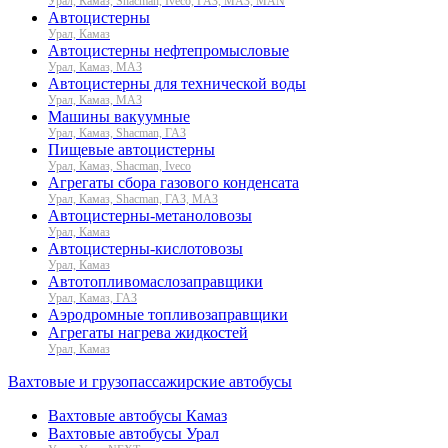
Урал, Камаз, Shacman, Iveco, ГАЗ, МАЗ, MAN
Автоцистерны
Урал, Камаз
Автоцистерны нефтепромысловые
Урал, Камаз, МАЗ
Автоцистерны для технической воды
Урал, Камаз, МАЗ
Машины вакуумные
Урал, Камаз, Shacman, ГАЗ
Пищевые автоцистерны
Урал, Камаз, Shacman, Iveco
Агрегаты сбора газового конденсата
Урал, Камаз, Shacman, ГАЗ, МАЗ
Автоцистерны-метаноловозы
Урал, Камаз
Автоцистерны-кислотовозы
Урал, Камаз
Автотопливомаслозаправщики
Урал, Камаз, ГАЗ
Аэродромные топливозаправщики
Агрегаты нагрева жидкостей
Урал, Камаз
Вахтовые и грузопассажирские автобусы
Вахтовые автобусы Камаз
Вахтовые автобусы Урал