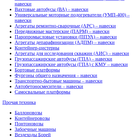
навески
Вахтовые автобусы (ВА) – навески
Универсальные моторные подогреватели (УМП-400) –
навески
Агрегаты ремонтно-сварочные (АРС) – навески
Передвижные мастерские (ПАРМ) – навески
Паропромысловые установки (ППУА) – навески
Агрегаты депарафинизации (АДПМ) – навески
Контейнер-цистерны
Агрегаты для исследования скважин (АИС) – навески
Грузопассажирские автобусы (ГПА) – навески
Грузопассажирские автобусы (ГПА) с КМУ – навески
Бортовые платформы
Фургоны общего назначения – навески
Транспортно-бытовые машины – навески
Автобетоносмесители – навески
Самосвальные платформы
Прочая техника
Баллоновозы
Контейнеровозы
Понтоновозы
Забоечные машины
Вездеходы Борей