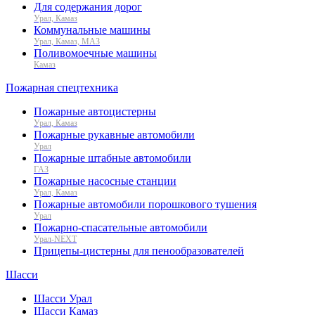
Для содержания дорог
Урал, Камаз
Коммунальные машины
Урал, Камаз, МАЗ
Поливомоечные машины
Камаз
Пожарная спецтехника
Пожарные автоцистерны
Урал, Камаз
Пожарные рукавные автомобили
Урал
Пожарные штабные автомобили
ГАЗ
Пожарные насосные станции
Урал, Камаз
Пожарные автомобили порошкового тушения
Урал
Пожарно-спасательные автомобили
Урал-NEXT
Прицепы-цистерны для пенообразователей
Шасси
Шасси Урал
Шасси Камаз