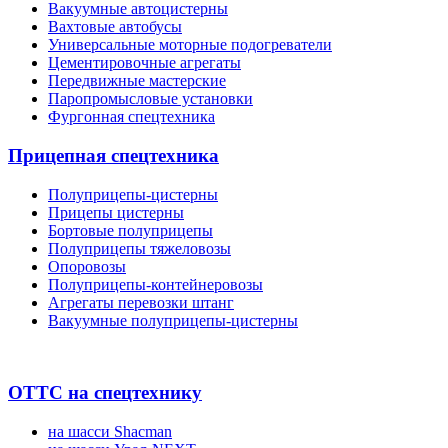
Вакуумные автоцистерны
Вахтовые автобусы
Универсальные моторные подогреватели
Цементировочные агрегаты
Передвижные мастерские
Паропромысловые установки
Фургонная спецтехника
Прицепная спецтехника
Полуприцепы-цистерны
Прицепы цистерны
Бортовые полуприцепы
Полуприцепы тяжеловозы
Опоровозы
Полуприцепы-контейнеровозы
Агрегаты перевозки штанг
Вакуумные полуприцепы-цистерны
ОТТС на спецтехнику
на шасси Shacman