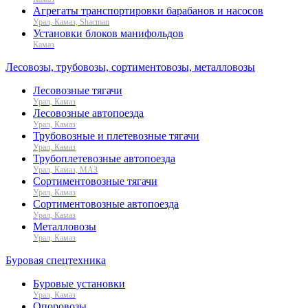
Агрегаты транспортировки барабанов и насосов
Урал, Камаз, Shacman
Установки блоков манифольдов
Камаз
Лесовозы, трубовозы, сортиментовозы, металловозы
Лесовозные тягачи
Урал, Камаз
Лесовозные автопоезда
Урал, Камаз
Трубовозные и плетевозные тягачи
Урал, Камаз
Трубоплетевозные автопоезда
Урал, Камаз, МАЗ
Сортиментовозные тягачи
Урал, Камаз
Сортиментовозные автопоезда
Урал, Камаз
Металловозы
Урал, Камаз
Буровая спецтехника
Буровые установки
Урал, Камаз
Опоровозы