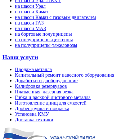
на шасси Урал-NEXT
на шасси Урал
на шасси Камаз
на шасси Камаз с газовым двигателем
на шасси ГАЗ
на шасси МАЗ
на бортовые полуприцепы
на полуприцепы-цистерны
на полуприцепы-тяжеловозы
Наши услуги
Продажа металла
Капитальный ремонт навесного оборудования
Доработки и дооборудование
Калибровка резервуаров
Плазменная, лазерная резка
Гибка и раскрой листового металла
Изготовление днищ для емкостей
Дробеструйка и покраска
Установка КМУ
Доставка техники