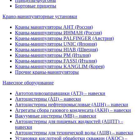
Прицепы-фургоны
Бортовые прицепы
Крано-манипуляторные установки
Краны манипуляторы АНТ (Россия)
Краны-манипуляторы ИНМАН (Россия)
Краны-манипуляторы PALFINGER (Австрия)
Краны-манипуляторы UNIC (Япония)
Краны-манипуляторы HIAB (Швеция)
Краны-манипуляторы PM (Италия)
Краны-манипуляторы FASSI (Италия)
Краны-манипуляторы KANGLIM (Корея)
Прочие краны-манипуляторы
Навесное оборудование
Автотопливозаправщики (АТЗ) – навески
Автоцистерны (АЦ) – навески
Автоцистерны нефтепромысловые (АЦН) – навески
Агрегаты сбора газового конденсата (АКН) – навески
Вакуумные цистерны (МВ) – навески
Автоцистерны для пищевых жидкостей (АЦПТ) –
навески
Автоцистерны для технической воды (АЦВ) – навески
Установки кислотной обработки скважин (АКОС) –