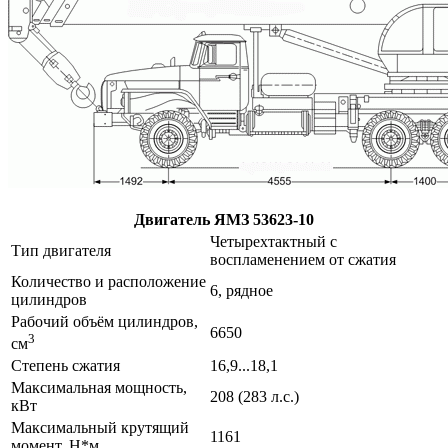
Двигатель ЯМЗ 53623-10
Четырехтактный с
Тип двигателя
воспламенением от сжатия
Количество и расположение
6, рядное
цилиндров
Рабочий объём цилиндров,
6650
3
см
Степень сжатия
16,9...18,1
Максимальная мощность,
208 (283 л.с.)
кВт
Максимальный крутящий
1161
момент, Н*м