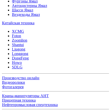
Фургоны Ямал
Автоцистерны Ямал
Шасси Ямал
Вездеходы Ямал
Китайская техника
XCMG
Foton
Zoomlion
Shantui
Liugong
Longgong
DongFeng
Howo
SDLG
Производство онлайн
Видеоролики
Фотогалерея
Краны-манипуляторы АНТ
Прицепная техника
Нефтепромысловая спецтехника