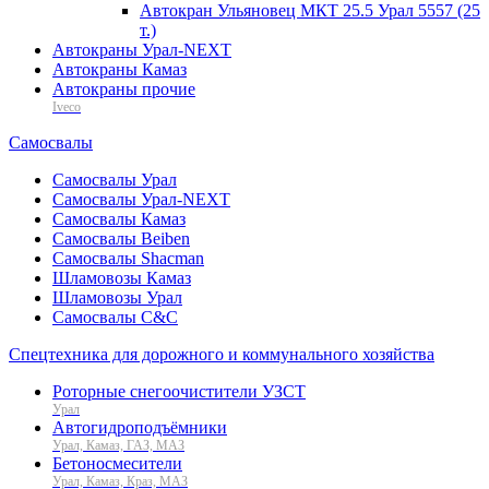
Автокран Ульяновец МКТ 25.5 Урал 5557 (25
т.)
Автокраны Урал-NEXT
Автокраны Камаз
Автокраны прочие
Iveco
Самосвалы
Самосвалы Урал
Самосвалы Урал-NEXT
Самосвалы Камаз
Самосвалы Beiben
Самосвалы Shacman
Шламовозы Камаз
Шламовозы Урал
Самосвалы C&C
Спецтехника для дорожного и коммунального хозяйства
Роторные снегоочистители УЗСТ
Урал
Автогидроподъёмники
Урал, Камаз, ГАЗ, МАЗ
Бетоносмесители
Урал, Камаз, Краз, МАЗ