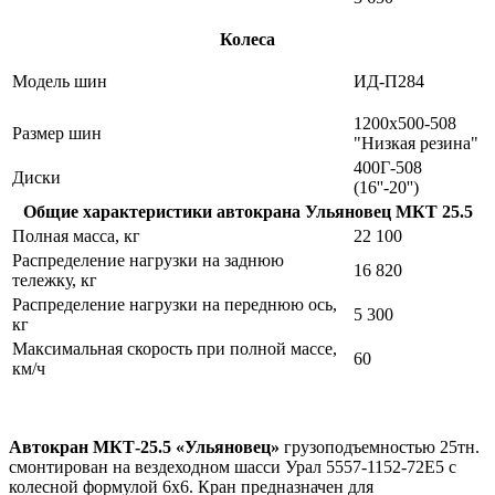
Колеса
Модель шин
ИД-П284
1200х500-508
Размер шин
"Низкая резина"
400Г-508
Диски
(16''-20'')
Общие характеристики автокрана Ульяновец МКТ 25.5
Полная масса, кг
22 100
Распределение нагрузки на заднюю
16 820
тележку, кг
Распределение нагрузки на переднюю ось,
5 300
кг
Максимальная скорость при полной массе,
60
км/ч
Автокран МКТ-25.5 «Ульяновец»
грузоподъемностью 25тн.
смонтирован на вездеходном шасси Урал 5557-1152-72Е5 с
колесной формулой 6х6. Кран предназначен для