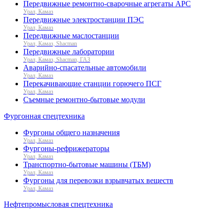
Передвижные ремонтно-сварочные агрегаты АРС
Урал, Камаз
Передвижные электростанции ПЭС
Урал, Камаз
Передвижные маслостанции
Урал, Камаз, Shacman
Передвижные лаборатории
Урал, Камаз, Shacman, ГАЗ
Аварийно-спасательные автомобили
Урал, Камаз
Перекачивающие станции горючего ПСГ
Урал, Камаз
Съемные ремонтно-бытовые модули
Фургонная спецтехника
Фургоны общего назначения
Урал, Камаз
Фургоны-рефрижераторы
Урал, Камаз
Транспортно-бытовые машины (ТБМ)
Урал, Камаз
Фургоны для перевозки взрывчатых веществ
Урал, Камаз
Нефтепромысловая спецтехника