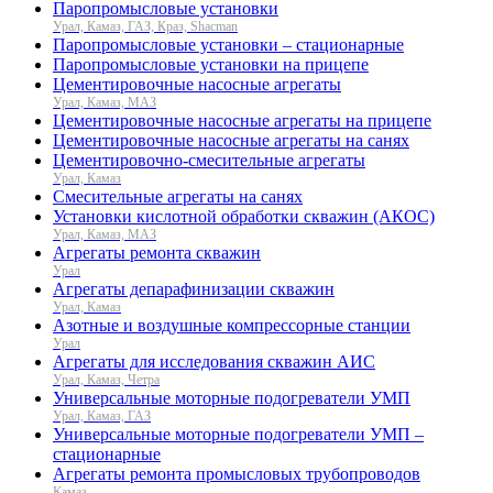
Паропромысловые установки
Урал, Камаз, ГАЗ, Краз, Shacman
Паропромысловые установки – стационарные
Паропромысловые установки на прицепе
Цементировочные насосные агрегаты
Урал, Камаз, МАЗ
Цементировочные насосные агрегаты на прицепе
Цементировочные насосные агрегаты на санях
Цементировочно-смесительные агрегаты
Урал, Камаз
Смесительные агрегаты на санях
Установки кислотной обработки скважин (АКОС)
Урал, Камаз, МАЗ
Агрегаты ремонта скважин
Урал
Агрегаты депарафинизации скважин
Урал, Камаз
Азотные и воздушные компрессорные станции
Урал
Агрегаты для исследования скважин АИС
Урал, Камаз, Четра
Универсальные моторные подогреватели УМП
Урал, Камаз, ГАЗ
Универсальные моторные подогреватели УМП –
стационарные
Агрегаты ремонта промысловых трубопроводов
Камаз