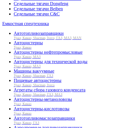
Седельные тягачи Dongfeng
Седельные тягачи Beiben
Седельные тягачи C&C
Емкостная спецтехника
Автотопливозаправщики
Урал, Камаз, Shacman, Iveco, ГАЗ, МАЗ, MAN
Автоцистерны
Урал, Камаз
Автоцистерны нефтепромысловые
Урал, Камаз, МАЗ
Автоцистерны для технической воды
Урал, Камаз, МАЗ
Машины вакуумные
Урал, Камаз, Shacman, ГАЗ
Пищевые автоцистерны
Урал, Камаз, Shacman, Iveco
Агрегаты сбора газового конденсата
Урал, Камаз, Shacman, ГАЗ, МАЗ
Автоцистерны-метаноловозы
Урал, Камаз
Автоцистерны-кислотовозы
Урал, Камаз
Автотопливомаслозаправщики
Урал, Камаз, ГАЗ
Аэродромные топливозаправщики