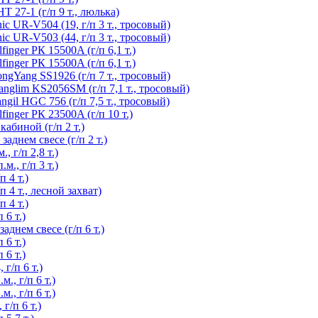
27-1 (г/п 9 т., люлька)
UR-V504 (19, г/п 3 т., тросовый)
UR-V503 (44, г/п 3 т., тросовый)
ger РК 15500A (г/п 6,1 т.)
ger РК 15500A (г/п 6,1 т.)
Yang SS1926 (г/п 7 т., тросовый)
lim KS2056SM (г/п 7,1 т., тросовый)
l HGC 756 (г/п 7,5 т., тросовый)
nger РК 23500A (г/п 10 т.)
абиной (г/п 2 т.)
днем свесе (г/п 2 т.)
 г/п 2,8 т.)
., г/п 3 т.)
 4 т.)
4 т., лесной захват)
 4 т.)
6 т.)
днем свесе (г/п 6 т.)
6 т.)
6 т.)
г/п 6 т.)
, г/п 6 т.)
, г/п 6 т.)
г/п 6 т.)