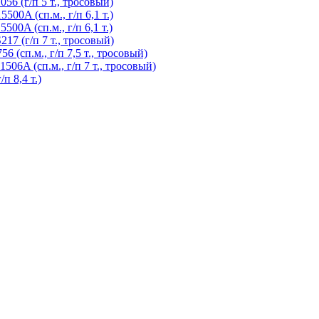
6 (г/п 5 т., тросовый)
00A (сп.м., г/п 6,1 т.)
00A (сп.м., г/п 6,1 т.)
7 (г/п 7 т., тросовый)
(сп.м., г/п 7,5 т., тросовый)
6A (сп.м., г/п 7 т., тросовый)
 8,4 т.)