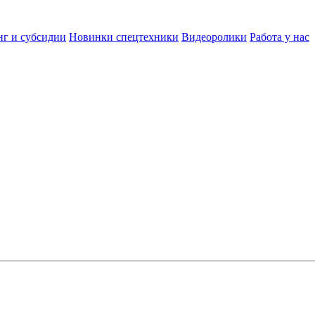
нг и субсидии
Новинки спецтехники
Видеоролики
Работа у нас