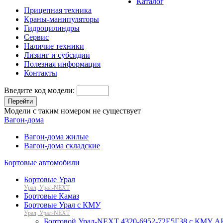
Каталог
Прицепная техника
Краны-манипуляторы
Гидроцилиндры
Сервис
Наличие техники
Лизинг и субсидии
Полезная информация
Контакты
Введите код модели:
Перейти
Модели с таким номером не существует
Вагон-дома
Вагон-дома жилые
Вагон-дома складские
Бортовые автомобили
Бортовые Урал
Урал, Урал-NEXT
Бортовые Камаз
Бортовые Урал с КМУ
Урал, Урал-NEXT
Бортовой Урал-NEXT 4320-6952-72Е5Г38 с КМУ АНТ 