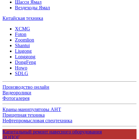
Шасси Ямал
Вездеходы Ямал
Китайская техника
XCMG
Foton
Zoomlion
Shantui
Liugong
Longgong
DongFeng
Howo
SDLG
Производство онлайн
Видеоролики
Фотогалерея
Краны-манипуляторы АНТ
Прицепная техника
Нефтепромысловая спецтехника
Капитальный ремонт навесного оборудования
ДОПОГ