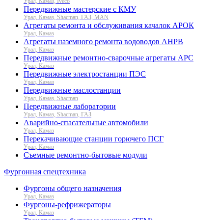
Урал, Камаз, Iveco
Передвижные мастерские с КМУ
Урал, Камаз, Shacman, ГАЗ, MAN
Агрегаты ремонта и обслуживания качалок АРОК
Урал, Камаз
Агрегаты наземного ремонта водоводов АНРВ
Урал, Камаз
Передвижные ремонтно-сварочные агрегаты АРС
Урал, Камаз
Передвижные электростанции ПЭС
Урал, Камаз
Передвижные маслостанции
Урал, Камаз, Shacman
Передвижные лаборатории
Урал, Камаз, Shacman, ГАЗ
Аварийно-спасательные автомобили
Урал, Камаз
Перекачивающие станции горючего ПСГ
Урал, Камаз
Съемные ремонтно-бытовые модули
Фургонная спецтехника
Фургоны общего назначения
Урал, Камаз
Фургоны-рефрижераторы
Урал, Камаз