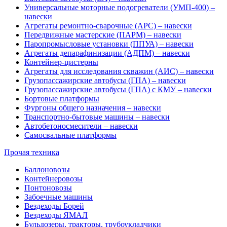
Универсальные моторные подогреватели (УМП-400) –
навески
Агрегаты ремонтно-сварочные (АРС) – навески
Передвижные мастерские (ПАРМ) – навески
Паропромысловые установки (ППУА) – навески
Агрегаты депарафинизации (АДПМ) – навески
Контейнер-цистерны
Агрегаты для исследования скважин (АИС) – навески
Грузопассажирские автобусы (ГПА) – навески
Грузопассажирские автобусы (ГПА) с КМУ – навески
Бортовые платформы
Фургоны общего назначения – навески
Транспортно-бытовые машины – навески
Автобетоносмесители – навески
Самосвальные платформы
Прочая техника
Баллоновозы
Контейнеровозы
Понтоновозы
Забоечные машины
Вездеходы Борей
Вездеходы ЯМАЛ
Бульдозеры, тракторы, трубоукладчики