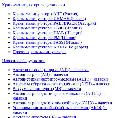
Крано-манипуляторные установки
Краны манипуляторы АНТ (Россия)
Краны-манипуляторы ИНМАН (Россия)
Краны-манипуляторы PALFINGER (Австрия)
Краны-манипуляторы UNIC (Япония)
Краны-манипуляторы HIAB (Швеция)
Краны-манипуляторы PM (Италия)
Краны-манипуляторы FASSI (Италия)
Краны-манипуляторы KANGLIM (Корея)
Прочие краны-манипуляторы
Навесное оборудование
Автотопливозаправщики (АТЗ) – навески
Автоцистерны (АЦ) – навески
Автоцистерны нефтепромысловые (АЦН) – навески
Агрегаты сбора газового конденсата (АКН) – навески
Вакуумные цистерны (МВ) – навески
Автоцистерны для пищевых жидкостей (АЦПТ) –
навески
Автоцистерны для технической воды (АЦВ) – навески
Установки кислотной обработки скважин (АКОС) –
навески
Вахтовые автобусы (ВА) – навески