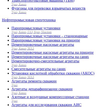
Транспортно-бытовые машины (ТБМ)
Урал, Камаз
Фургоны для перевозки взрывчатых веществ
Урал, Камаз
Нефтепромысловая спецтехника
Паропромысловые установки
Урал, Камаз, ГАЗ, Краз, Shacman
Паропромысловые установки – стационарные
Паропромысловые установки на прицепе
Цементировочные насосные агрегаты
Урал, Камаз, МАЗ
Цементировочные насосные агрегаты на прицепе
Цементировочные насосные агрегаты на санях
Цементировочно-смесительные агрегаты
Урал, Камаз
Смесительные агрегаты на санях
Установки кислотной обработки скважин (АКОС)
Урал, Камаз, МАЗ
Агрегаты ремонта скважин
Урал
Агрегаты депарафинизации скважин
Урал, Камаз
Азотные и воздушные компрессорные станции
Урал
Агрегаты для исследования скважин АИС