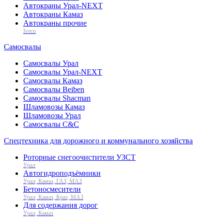
Автокраны Урал-NEXT
Автокраны Камаз
Автокраны прочие
Iveco
Самосвалы
Самосвалы Урал
Самосвалы Урал-NEXT
Самосвалы Камаз
Самосвалы Beiben
Самосвалы Shacman
Шламовозы Камаз
Шламовозы Урал
Самосвалы C&C
Спецтехника для дорожного и коммунального хозяйства
Роторные снегоочистители УЗСТ
Урал
Автогидроподъёмники
Урал, Камаз, ГАЗ, МАЗ
Бетоносмесители
Урал, Камаз, Краз, МАЗ
Для содержания дорог
Урал, Камаз