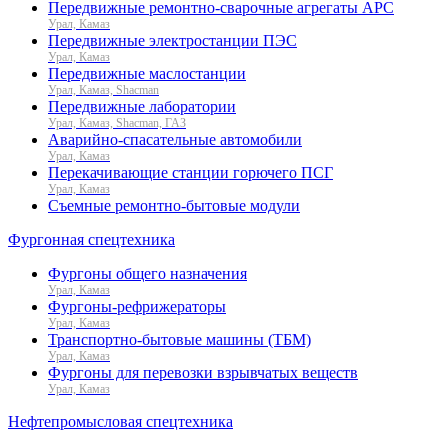
Передвижные ремонтно-сварочные агрегаты АРС
Урал, Камаз
Передвижные электростанции ПЭС
Урал, Камаз
Передвижные маслостанции
Урал, Камаз, Shacman
Передвижные лаборатории
Урал, Камаз, Shacman, ГАЗ
Аварийно-спасательные автомобили
Урал, Камаз
Перекачивающие станции горючего ПСГ
Урал, Камаз
Съемные ремонтно-бытовые модули
Фургонная спецтехника
Фургоны общего назначения
Урал, Камаз
Фургоны-рефрижераторы
Урал, Камаз
Транспортно-бытовые машины (ТБМ)
Урал, Камаз
Фургоны для перевозки взрывчатых веществ
Урал, Камаз
Нефтепромысловая спецтехника