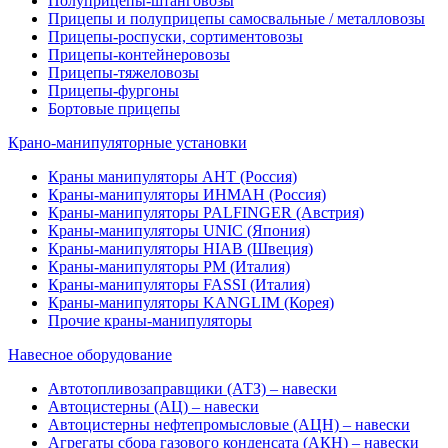
Полуприцепы-штанговозы
Прицепы и полуприцепы самосвальные / металловозы
Прицепы-роспуски, сортиментовозы
Прицепы-контейнеровозы
Прицепы-тяжеловозы
Прицепы-фургоны
Бортовые прицепы
Крано-манипуляторные установки
Краны манипуляторы АНТ (Россия)
Краны-манипуляторы ИНМАН (Россия)
Краны-манипуляторы PALFINGER (Австрия)
Краны-манипуляторы UNIC (Япония)
Краны-манипуляторы HIAB (Швеция)
Краны-манипуляторы PM (Италия)
Краны-манипуляторы FASSI (Италия)
Краны-манипуляторы KANGLIM (Корея)
Прочие краны-манипуляторы
Навесное оборудование
Автотопливозаправщики (АТЗ) – навески
Автоцистерны (АЦ) – навески
Автоцистерны нефтепромысловые (АЦН) – навески
Агрегаты сбора газового конденсата (АКН) – навески