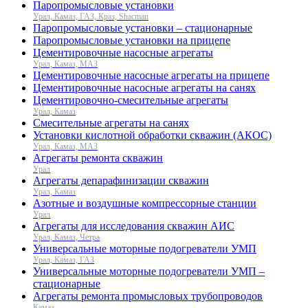
Паропромысловые установки
Урал, Камаз, ГАЗ, Краз, Shacman
Паропромысловые установки – стационарные
Паропромысловые установки на прицепе
Цементировочные насосные агрегаты
Урал, Камаз, МАЗ
Цементировочные насосные агрегаты на прицепе
Цементировочные насосные агрегаты на санях
Цементировочно-смесительные агрегаты
Урал, Камаз
Смесительные агрегаты на санях
Установки кислотной обработки скважин (АКОС)
Урал, Камаз, МАЗ
Агрегаты ремонта скважин
Урал
Агрегаты депарафинизации скважин
Урал, Камаз
Азотные и воздушные компрессорные станции
Урал
Агрегаты для исследования скважин АИС
Урал, Камаз, Четра
Универсальные моторные подогреватели УМП
Урал, Камаз, ГАЗ
Универсальные моторные подогреватели УМП –
стационарные
Агрегаты ремонта промысловых трубопроводов
Камаз