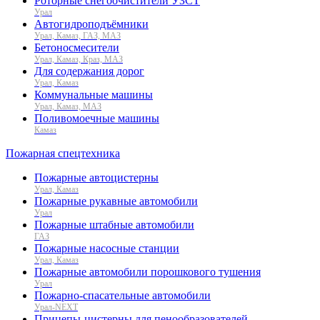
Роторные снегоочистители УЗСТ
Урал
Автогидроподъёмники
Урал, Камаз, ГАЗ, МАЗ
Бетоносмесители
Урал, Камаз, Краз, МАЗ
Для содержания дорог
Урал, Камаз
Коммунальные машины
Урал, Камаз, МАЗ
Поливомоечные машины
Камаз
Пожарная спецтехника
Пожарные автоцистерны
Урал, Камаз
Пожарные рукавные автомобили
Урал
Пожарные штабные автомобили
ГАЗ
Пожарные насосные станции
Урал, Камаз
Пожарные автомобили порошкового тушения
Урал
Пожарно-спасательные автомобили
Урал-NEXT
Прицепы-цистерны для пенообразователей