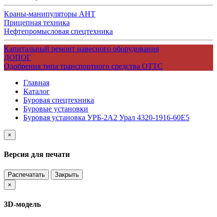
Краны-манипуляторы АНТ
Прицепная техника
Нефтепромысловая спецтехника
Капитальный ремонт навесного оборудования
ДОПОГ
Одобрения типа транспортного средства ОТТС
Главная
Каталог
Буровая спецтехника
Буровые установки
Буровая установка УРБ-2А2 Урал 4320-1916-60Е5
×
Версия для печати
Распечатать
Закрыть
×
3D-модель