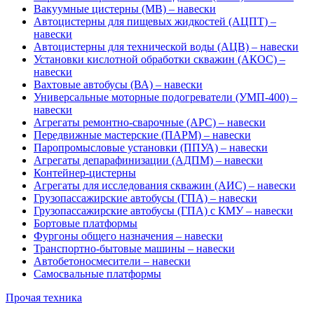
Вакуумные цистерны (МВ) – навески
Автоцистерны для пищевых жидкостей (АЦПТ) –
навески
Автоцистерны для технической воды (АЦВ) – навески
Установки кислотной обработки скважин (АКОС) –
навески
Вахтовые автобусы (ВА) – навески
Универсальные моторные подогреватели (УМП-400) –
навески
Агрегаты ремонтно-сварочные (АРС) – навески
Передвижные мастерские (ПАРМ) – навески
Паропромысловые установки (ППУА) – навески
Агрегаты депарафинизации (АДПМ) – навески
Контейнер-цистерны
Агрегаты для исследования скважин (АИС) – навески
Грузопассажирские автобусы (ГПА) – навески
Грузопассажирские автобусы (ГПА) с КМУ – навески
Бортовые платформы
Фургоны общего назначения – навески
Транспортно-бытовые машины – навески
Автобетоносмесители – навески
Самосвальные платформы
Прочая техника