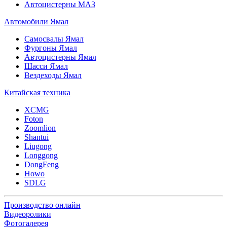
Автоцистерны МАЗ
Автомобили Ямал
Самосвалы Ямал
Фургоны Ямал
Автоцистерны Ямал
Шасси Ямал
Вездеходы Ямал
Китайская техника
XCMG
Foton
Zoomlion
Shantui
Liugong
Longgong
DongFeng
Howo
SDLG
Производство онлайн
Видеоролики
Фотогалерея