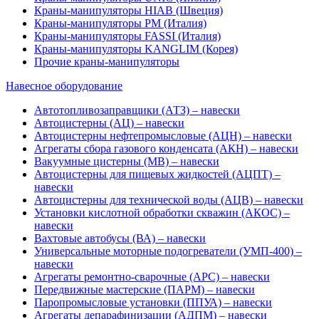
Краны-манипуляторы HIAB (Швеция)
Краны-манипуляторы PM (Италия)
Краны-манипуляторы FASSI (Италия)
Краны-манипуляторы KANGLIM (Корея)
Прочие краны-манипуляторы
Навесное оборудование
Автотопливозаправщики (АТЗ) – навески
Автоцистерны (АЦ) – навески
Автоцистерны нефтепромысловые (АЦН) – навески
Агрегаты сбора газового конденсата (АКН) – навески
Вакуумные цистерны (МВ) – навески
Автоцистерны для пищевых жидкостей (АЦПТ) –
навески
Автоцистерны для технической воды (АЦВ) – навески
Установки кислотной обработки скважин (АКОС) –
навески
Вахтовые автобусы (ВА) – навески
Универсальные моторные подогреватели (УМП-400) –
навески
Агрегаты ремонтно-сварочные (АРС) – навески
Передвижные мастерские (ПАРМ) – навески
Паропромысловые установки (ППУА) – навески
Агрегаты депарафинизации (АДПМ) – навески