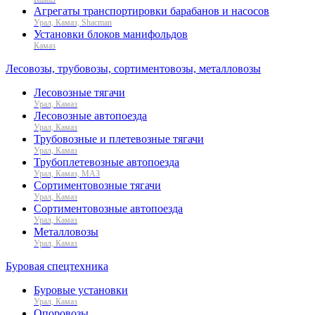
Агрегаты транспортировки барабанов и насосов
Урал, Камаз, Shacman
Установки блоков манифольдов
Камаз
Лесовозы, трубовозы, сортиментовозы, металловозы
Лесовозные тягачи
Урал, Камаз
Лесовозные автопоезда
Урал, Камаз
Трубовозные и плетевозные тягачи
Урал, Камаз
Трубоплетевозные автопоезда
Урал, Камаз, МАЗ
Сортиментовозные тягачи
Урал, Камаз
Сортиментовозные автопоезда
Урал, Камаз
Металловозы
Урал, Камаз
Буровая спецтехника
Буровые установки
Урал, Камаз
Опоровозы