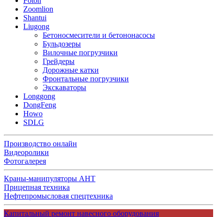
Foton
Zoomlion
Shantui
Liugong
Бетоносмесители и бетононасосы
Бульдозеры
Вилочные погрузчики
Грейдеры
Дорожные катки
Фронтальные погрузчики
Экскаваторы
Longgong
DongFeng
Howo
SDLG
Производство онлайн
Видеоролики
Фотогалерея
Краны-манипуляторы АНТ
Прицепная техника
Нефтепромысловая спецтехника
Капитальный ремонт навесного оборудования