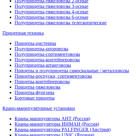
Полуприцепы-тяжеловозы 2-осные
Полуприцепы-тяжеловозы 3-осные
Полуприцепы-тяжеловозы 4-осные
Полуприцепы-тяжеловозы 6-осные
Полуприцепы-тяжеловозы телескопические
Прицепная техника
Прицепы-цистерны
Полуприцепы-опоровозы
Полуприцепы-сортиментовозы
Полуприцепы-контейнеровозы
Полуприцепы-штанговозы
Прицепы и полуприцепы самосвальные / металловозы
Прицепы-роспуски, сортиментовозы
Прицепы-контейнеровозы
Прицепы-тяжеловозы
Прицепы-фургоны
Бортовые прицепы
Крано-манипуляторные установки
Краны манипуляторы АНТ (Россия)
Краны-манипуляторы ИНМАН (Россия)
Краны-манипуляторы PALFINGER (Австрия)
Краны-манипуляторы UNIC (Япония)