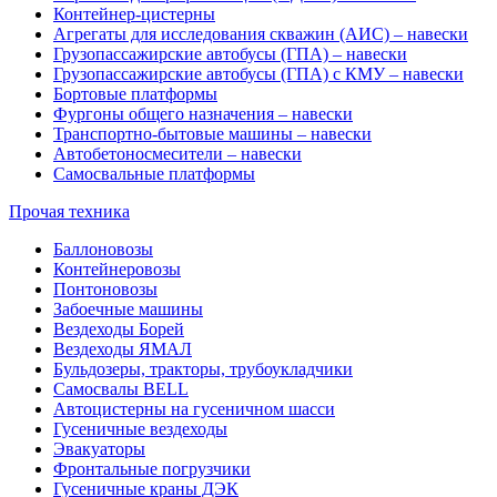
Контейнер-цистерны
Агрегаты для исследования скважин (АИС) – навески
Грузопассажирские автобусы (ГПА) – навески
Грузопассажирские автобусы (ГПА) с КМУ – навески
Бортовые платформы
Фургоны общего назначения – навески
Транспортно-бытовые машины – навески
Автобетоносмесители – навески
Самосвальные платформы
Прочая техника
Баллоновозы
Контейнеровозы
Понтоновозы
Забоечные машины
Вездеходы Борей
Вездеходы ЯМАЛ
Бульдозеры, тракторы, трубоукладчики
Самосвалы BELL
Автоцистерны на гусеничном шасси
Гусеничные вездеходы
Эвакуаторы
Фронтальные погрузчики
Гусеничные краны ДЭК