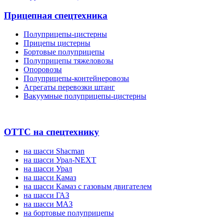
Прицепная спецтехника
Полуприцепы-цистерны
Прицепы цистерны
Бортовые полуприцепы
Полуприцепы тяжеловозы
Опоровозы
Полуприцепы-контейнеровозы
Агрегаты перевозки штанг
Вакуумные полуприцепы-цистерны
ОТТС на спецтехнику
на шасси Shacman
на шасси Урал-NEXT
на шасси Урал
на шасси Камаз
на шасси Камаз с газовым двигателем
на шасси ГАЗ
на шасси МАЗ
на бортовые полуприцепы