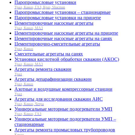
Паропромысловые установки
Урал, Камаз, ГАЗ, Краз, Shacman
Паропромысловые установки – стационарные
Паропромысловые установки на прицепе
Цементировочные насосные агрегаты
Урал, Камаз, МАЗ
Цементировочные насосные агрегаты на прицепе
Цементировочные насосные агрегаты на санях
Цементировочно-смесительные агрегаты
Урал, Камаз
Смесительные агрегаты на санях
Установки кислотной обработки скважин (АКОС)
Урал, Камаз, МАЗ
Агрегаты ремонта скважин
Урал
Агрегаты депарафинизации скважин
Урал, Камаз
Азотные и воздушные компрессорные станции
Урал
Агрегаты для исследования скважин АИС
Урал, Камаз, Четра
Универсальные моторные подогреватели УМП
Урал, Камаз, ГАЗ
Универсальные моторные подогреватели УМП –
стационарные
Агрегаты ремонта промысловых трубопроводов
Камаз