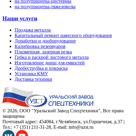
на полуприцепы-цистерны
на полуприцепы-тяжеловозы
Наши услуги
Продажа металла
Капитальный ремонт навесного оборудования
Доработки и дооборудование
Калибровка резервуаров
Плазменная, лазерная резка
Гибка и раскрой листового металла
Изготовление днищ для емкостей
Дробеструйка и покраска
Установка КМУ
Доставка техники
© 2026,
ООО "Уральский Завод Спецтехники"
, Все права
защищены
Почтовый адрес:
454084
,
г.Челябинск
,
ул.Горшечная, д.37
|
Тел.:
+7 (351) 211-31-28
, E-mail:
info@uzst.ru