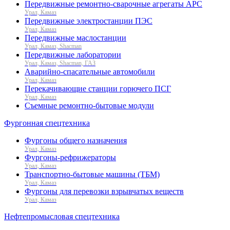
Передвижные ремонтно-сварочные агрегаты АРС
Урал, Камаз
Передвижные электростанции ПЭС
Урал, Камаз
Передвижные маслостанции
Урал, Камаз, Shacman
Передвижные лаборатории
Урал, Камаз, Shacman, ГАЗ
Аварийно-спасательные автомобили
Урал, Камаз
Перекачивающие станции горючего ПСГ
Урал, Камаз
Съемные ремонтно-бытовые модули
Фургонная спецтехника
Фургоны общего назначения
Урал, Камаз
Фургоны-рефрижераторы
Урал, Камаз
Транспортно-бытовые машины (ТБМ)
Урал, Камаз
Фургоны для перевозки взрывчатых веществ
Урал, Камаз
Нефтепромысловая спецтехника