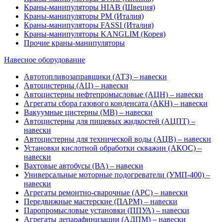
Краны-манипуляторы HIAB (Швеция)
Краны-манипуляторы PM (Италия)
Краны-манипуляторы FASSI (Италия)
Краны-манипуляторы KANGLIM (Корея)
Прочие краны-манипуляторы
Навесное оборудование
Автотопливозаправщики (АТЗ) – навески
Автоцистерны (АЦ) – навески
Автоцистерны нефтепромысловые (АЦН) – навески
Агрегаты сбора газового конденсата (АКН) – навески
Вакуумные цистерны (МВ) – навески
Автоцистерны для пищевых жидкостей (АЦПТ) –
навески
Автоцистерны для технической воды (АЦВ) – навески
Установки кислотной обработки скважин (АКОС) –
навески
Вахтовые автобусы (ВА) – навески
Универсальные моторные подогреватели (УМП-400) –
навески
Агрегаты ремонтно-сварочные (АРС) – навески
Передвижные мастерские (ПАРМ) – навески
Паропромысловые установки (ППУА) – навески
Агрегаты депарафинизации (АДПМ) – навески