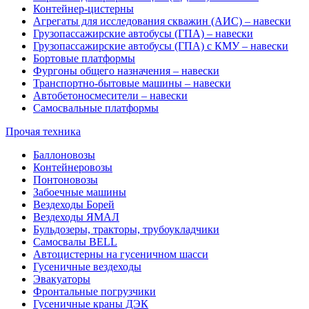
Контейнер-цистерны
Агрегаты для исследования скважин (АИС) – навески
Грузопассажирские автобусы (ГПА) – навески
Грузопассажирские автобусы (ГПА) с КМУ – навески
Бортовые платформы
Фургоны общего назначения – навески
Транспортно-бытовые машины – навески
Автобетоносмесители – навески
Самосвальные платформы
Прочая техника
Баллоновозы
Контейнеровозы
Понтоновозы
Забоечные машины
Вездеходы Борей
Вездеходы ЯМАЛ
Бульдозеры, тракторы, трубоукладчики
Самосвалы BELL
Автоцистерны на гусеничном шасси
Гусеничные вездеходы
Эвакуаторы
Фронтальные погрузчики
Гусеничные краны ДЭК