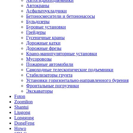
Автогидроподъёмники
Автокраны
Асфальтоукладчики
Бетоносмесители и бетононасосы
Бульдозеры
Буровые установки
Грейдеры
Гусеничные краны
Дорожные катки
Дорожные фрезы
Крано-манипуляторные установки
Мусоровозы
Пожарные автомобили
Самоходные телескопические подъемники
Стабилизаторы грунта
Установки горизонтально-направленного бурения
Фронтальные погрузчики
Экскаваторы
Foton
Zoomlion
Shantui
Liugong
Longgong
DongFeng
Howo