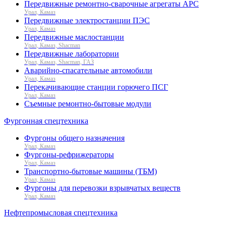
Передвижные ремонтно-сварочные агрегаты АРС
Урал, Камаз
Передвижные электростанции ПЭС
Урал, Камаз
Передвижные маслостанции
Урал, Камаз, Shacman
Передвижные лаборатории
Урал, Камаз, Shacman, ГАЗ
Аварийно-спасательные автомобили
Урал, Камаз
Перекачивающие станции горючего ПСГ
Урал, Камаз
Съемные ремонтно-бытовые модули
Фургонная спецтехника
Фургоны общего назначения
Урал, Камаз
Фургоны-рефрижераторы
Урал, Камаз
Транспортно-бытовые машины (ТБМ)
Урал, Камаз
Фургоны для перевозки взрывчатых веществ
Урал, Камаз
Нефтепромысловая спецтехника