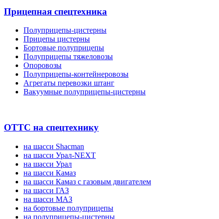
Прицепная спецтехника
Полуприцепы-цистерны
Прицепы цистерны
Бортовые полуприцепы
Полуприцепы тяжеловозы
Опоровозы
Полуприцепы-контейнеровозы
Агрегаты перевозки штанг
Вакуумные полуприцепы-цистерны
ОТТС на спецтехнику
на шасси Shacman
на шасси Урал-NEXT
на шасси Урал
на шасси Камаз
на шасси Камаз с газовым двигателем
на шасси ГАЗ
на шасси МАЗ
на бортовые полуприцепы
на полуприцепы-цистерны