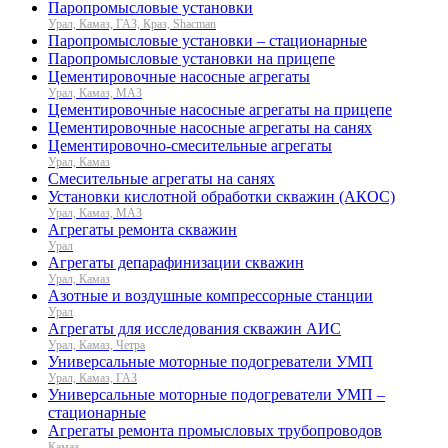
Паропромысловые установки
Урал, Камаз, ГАЗ, Краз, Shacman
Паропромысловые установки – стационарные
Паропромысловые установки на прицепе
Цементировочные насосные агрегаты
Урал, Камаз, МАЗ
Цементировочные насосные агрегаты на прицепе
Цементировочные насосные агрегаты на санях
Цементировочно-смесительные агрегаты
Урал, Камаз
Смесительные агрегаты на санях
Установки кислотной обработки скважин (АКОС)
Урал, Камаз, МАЗ
Агрегаты ремонта скважин
Урал
Агрегаты депарафинизации скважин
Урал, Камаз
Азотные и воздушные компрессорные станции
Урал
Агрегаты для исследования скважин АИС
Урал, Камаз, Четра
Универсальные моторные подогреватели УМП
Урал, Камаз, ГАЗ
Универсальные моторные подогреватели УМП –
стационарные
Агрегаты ремонта промысловых трубопроводов
Камаз