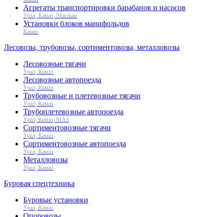
Агрегаты транспортировки барабанов и насосов
Урал, Камаз, Shacman
Установки блоков манифольдов
Камаз
Лесовозы, трубовозы, сортиментовозы, металловозы
Лесовозные тягачи
Урал, Камаз
Лесовозные автопоезда
Урал, Камаз
Трубовозные и плетевозные тягачи
Урал, Камаз
Трубоплетевозные автопоезда
Урал, Камаз, МАЗ
Сортиментовозные тягачи
Урал, Камаз
Сортиментовозные автопоезда
Урал, Камаз
Металловозы
Урал, Камаз
Буровая спецтехника
Буровые установки
Урал, Камаз
Опоровозы