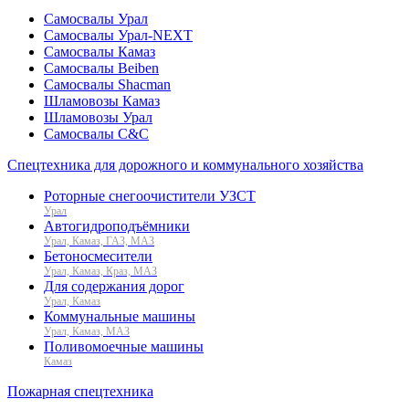
Самосвалы Урал
Самосвалы Урал-NEXT
Самосвалы Камаз
Самосвалы Beiben
Самосвалы Shacman
Шламовозы Камаз
Шламовозы Урал
Самосвалы C&C
Спецтехника для дорожного и коммунального хозяйства
Роторные снегоочистители УЗСТ
Урал
Автогидроподъёмники
Урал, Камаз, ГАЗ, МАЗ
Бетоносмесители
Урал, Камаз, Краз, МАЗ
Для содержания дорог
Урал, Камаз
Коммунальные машины
Урал, Камаз, МАЗ
Поливомоечные машины
Камаз
Пожарная спецтехника