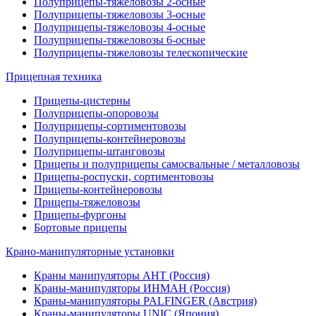
Полуприцепы-тяжеловозы 2-осные
Полуприцепы-тяжеловозы 3-осные
Полуприцепы-тяжеловозы 4-осные
Полуприцепы-тяжеловозы 6-осные
Полуприцепы-тяжеловозы телескопические
Прицепная техника
Прицепы-цистерны
Полуприцепы-опоровозы
Полуприцепы-сортиментовозы
Полуприцепы-контейнеровозы
Полуприцепы-штанговозы
Прицепы и полуприцепы самосвальные / металловозы
Прицепы-роспуски, сортиментовозы
Прицепы-контейнеровозы
Прицепы-тяжеловозы
Прицепы-фургоны
Бортовые прицепы
Крано-манипуляторные установки
Краны манипуляторы АНТ (Россия)
Краны-манипуляторы ИНМАН (Россия)
Краны-манипуляторы PALFINGER (Австрия)
Краны-манипуляторы UNIC (Япония)