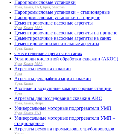
Паропромысловые установки
Урал, Камаз, ГАЗ, Краз, Shacman
Паропромысловые установки – стационарные
Паропромысловые установки на прицепе
Цементировочные насосные агрегаты
Урал, Камаз, МАЗ
Цементировочные насосные агрегаты на прицепе
Цементировочные насосные агрегаты на санях
Цементировочно-смесительные агрегаты
Урал, Камаз
Смесительные агрегаты на санях
Установки кислотной обработки скважин (АКОС)
Урал, Камаз, МАЗ
Агрегаты ремонта скважин
Урал
Агрегаты депарафинизации скважин
Урал, Камаз
Азотные и воздушные компрессорные станции
Урал
Агрегаты для исследования скважин АИС
Урал, Камаз, Четра
Универсальные моторные подогреватели УМП
Урал, Камаз, ГАЗ
Универсальные моторные подогреватели УМП –
стационарные
Агрегаты ремонта промысловых трубопроводов
Камаз