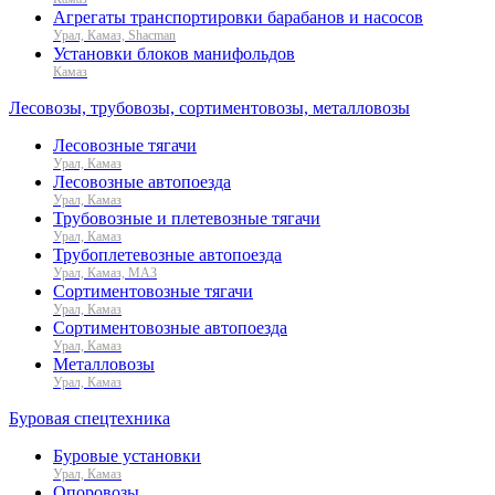
Агрегаты транспортировки барабанов и насосов
Урал, Камаз, Shacman
Установки блоков манифольдов
Камаз
Лесовозы, трубовозы, сортиментовозы, металловозы
Лесовозные тягачи
Урал, Камаз
Лесовозные автопоезда
Урал, Камаз
Трубовозные и плетевозные тягачи
Урал, Камаз
Трубоплетевозные автопоезда
Урал, Камаз, МАЗ
Сортиментовозные тягачи
Урал, Камаз
Сортиментовозные автопоезда
Урал, Камаз
Металловозы
Урал, Камаз
Буровая спецтехника
Буровые установки
Урал, Камаз
Опоровозы