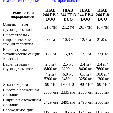
Технология покраски на нашем производстве
HIAB
HIAB
HIAB
HIAB
Техническая
244 EP-2
244 EP-3
244 EP-4
244 E-8
информация
DUO
DUO
DUO
DUO
Максимальная
21,8 тм
21,2 тм
20,7 тм
18,4 тм
грузоподъемность
Вылет стрелы -
гидравлические
8,0 м
10,3 м
12,7 м
21,0 м
секции телескопа
Вылет стрелы -
механические секции
12,6 м
15,0 м
17,3 м
22,6 м
телескопа
Вылет стрелы /
2,5 м /
2,5 м /
2,4 м /
2,4 м /
грузоподъемность
8400 кг
8200 кг
8400 кг
7600 кг
4,2 м /
6,0 м /
6,1 м /
10,0 м /
5200 кг
3450 кг
3250 кг
1300 кг
Угол поворота
190-410°
190-410°
190-410°
190-410°
Высота в сложенном
2335 мм
2335 мм
2335 мм
2335 мм
состоянии
Ширина в сложенном
2429 мм
2495 мм
2495 мм
2500 мм
состоянии
Необходимое для
1195 мм
1185 мм
1242 мм
1156 мм