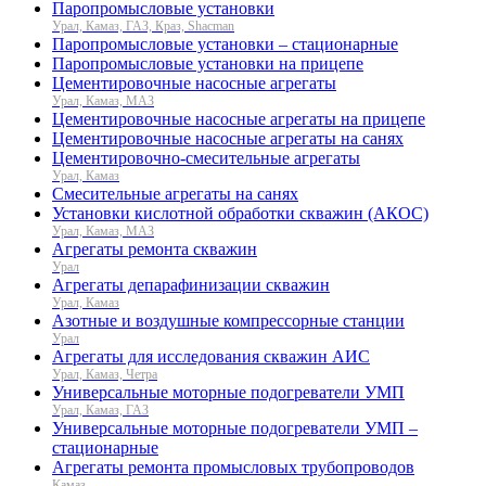
Паропромысловые установки
Урал, Камаз, ГАЗ, Краз, Shacman
Паропромысловые установки – стационарные
Паропромысловые установки на прицепе
Цементировочные насосные агрегаты
Урал, Камаз, МАЗ
Цементировочные насосные агрегаты на прицепе
Цементировочные насосные агрегаты на санях
Цементировочно-смесительные агрегаты
Урал, Камаз
Смесительные агрегаты на санях
Установки кислотной обработки скважин (АКОС)
Урал, Камаз, МАЗ
Агрегаты ремонта скважин
Урал
Агрегаты депарафинизации скважин
Урал, Камаз
Азотные и воздушные компрессорные станции
Урал
Агрегаты для исследования скважин АИС
Урал, Камаз, Четра
Универсальные моторные подогреватели УМП
Урал, Камаз, ГАЗ
Универсальные моторные подогреватели УМП –
стационарные
Агрегаты ремонта промысловых трубопроводов
Камаз