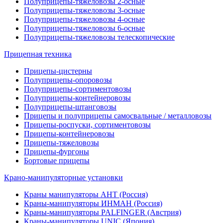
Полуприцепы-тяжеловозы 2-осные
Полуприцепы-тяжеловозы 3-осные
Полуприцепы-тяжеловозы 4-осные
Полуприцепы-тяжеловозы 6-осные
Полуприцепы-тяжеловозы телескопические
Прицепная техника
Прицепы-цистерны
Полуприцепы-опоровозы
Полуприцепы-сортиментовозы
Полуприцепы-контейнеровозы
Полуприцепы-штанговозы
Прицепы и полуприцепы самосвальные / металловозы
Прицепы-роспуски, сортиментовозы
Прицепы-контейнеровозы
Прицепы-тяжеловозы
Прицепы-фургоны
Бортовые прицепы
Крано-манипуляторные установки
Краны манипуляторы АНТ (Россия)
Краны-манипуляторы ИНМАН (Россия)
Краны-манипуляторы PALFINGER (Австрия)
Краны-манипуляторы UNIC (Япония)