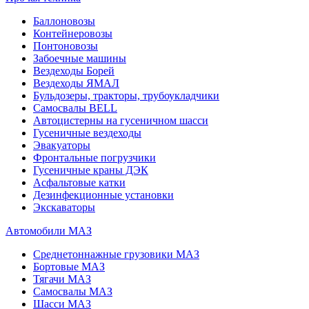
Баллоновозы
Контейнеровозы
Понтоновозы
Забоечные машины
Вездеходы Борей
Вездеходы ЯМАЛ
Бульдозеры, тракторы, трубоукладчики
Самосвалы BELL
Автоцистерны на гусеничном шасси
Гусеничные вездеходы
Эвакуаторы
Фронтальные погрузчики
Гусеничные краны ДЭК
Асфальтовые катки
Дезинфекционные установки
Экскаваторы
Автомобили МАЗ
Среднетоннажные грузовики МАЗ
Бортовые МАЗ
Тягачи МАЗ
Самосвалы МАЗ
Шасси МАЗ