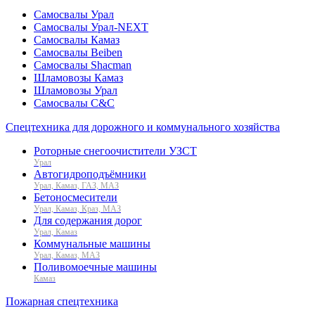
Самосвалы Урал
Самосвалы Урал-NEXT
Самосвалы Камаз
Самосвалы Beiben
Самосвалы Shacman
Шламовозы Камаз
Шламовозы Урал
Самосвалы C&C
Спецтехника для дорожного и коммунального хозяйства
Роторные снегоочистители УЗСТ
Урал
Автогидроподъёмники
Урал, Камаз, ГАЗ, МАЗ
Бетоносмесители
Урал, Камаз, Краз, МАЗ
Для содержания дорог
Урал, Камаз
Коммунальные машины
Урал, Камаз, МАЗ
Поливомоечные машины
Камаз
Пожарная спецтехника