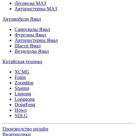
Лесовозы МАЗ
Автоцистерны МАЗ
Автомобили Ямал
Самосвалы Ямал
Фургоны Ямал
Автоцистерны Ямал
Шасси Ямал
Вездеходы Ямал
Китайская техника
XCMG
Foton
Zoomlion
Shantui
Liugong
Longgong
DongFeng
Howo
SDLG
Производство онлайн
Видеоролики