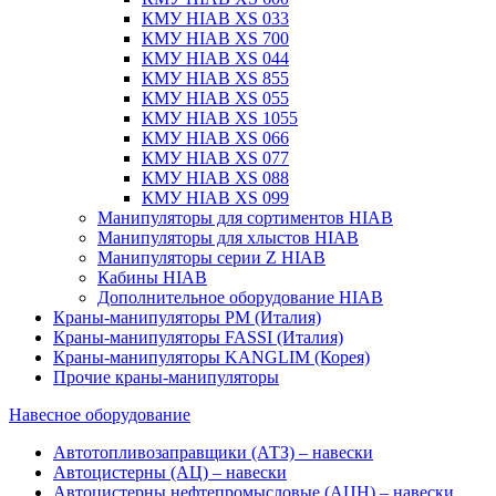
КМУ HIAB XS 033
КМУ HIAB XS 700
КМУ HIAB XS 044
КМУ HIAB XS 855
КМУ HIAB XS 055
КМУ HIAB XS 1055
КМУ HIAB XS 066
КМУ HIAB XS 077
КМУ HIAB XS 088
КМУ HIAB XS 099
Манипуляторы для сортиментов HIAB
Манипуляторы для хлыстов HIAB
Манипуляторы серии Z HIAB
Кабины HIAB
Дополнительное оборудование HIAB
Краны-манипуляторы PM (Италия)
Краны-манипуляторы FASSI (Италия)
Краны-манипуляторы KANGLIM (Корея)
Прочие краны-манипуляторы
Навесное оборудование
Автотопливозаправщики (АТЗ) – навески
Автоцистерны (АЦ) – навески
Автоцистерны нефтепромысловые (АЦН) – навески