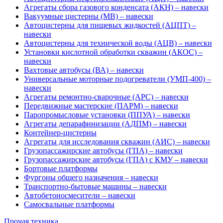
Агрегаты сбора газового конденсата (АКН) – навески
Вакуумные цистерны (МВ) – навески
Автоцистерны для пищевых жидкостей (АЦПТ) –
навески
Автоцистерны для технической воды (АЦВ) – навески
Установки кислотной обработки скважин (АКОС) –
навески
Вахтовые автобусы (ВА) – навески
Универсальные моторные подогреватели (УМП-400) –
навески
Агрегаты ремонтно-сварочные (АРС) – навески
Передвижные мастерские (ПАРМ) – навески
Паропромысловые установки (ППУА) – навески
Агрегаты депарафинизации (АДПМ) – навески
Контейнер-цистерны
Агрегаты для исследования скважин (АИС) – навески
Грузопассажирские автобусы (ГПА) – навески
Грузопассажирские автобусы (ГПА) с КМУ – навески
Бортовые платформы
Фургоны общего назначения – навески
Транспортно-бытовые машины – навески
Автобетоносмесители – навески
Самосвальные платформы
Прочая техника