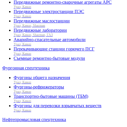
Передвижные ремонтно-сварочные агрегаты АРС
Урал, Камаз
Передвижные электростанции ПЭС
Урал, Камаз
Передвижные маслостанции
Урал, Камаз, Shacman
Передвижные лаборатории
Урал, Камаз, Shacman, ГАЗ
Аварийно-спасательные автомобили
Урал, Камаз
Перекачивающие станции горючего ПСГ
Урал, Камаз
Съемные ремонтно-бытовые модули
Фургонная спецтехника
Фургоны общего назначения
Урал, Камаз
Фургоны-рефрижераторы
Урал, Камаз
Транспортно-бытовые машины (ТБМ)
Урал, Камаз
Фургоны для перевозки взрывчатых веществ
Урал, Камаз
Нефтепромысловая спецтехника