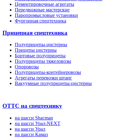
Цементировочные агрегаты
Передвижные мастерские
Паропромысловые установки
Фургонная спецтехника
Прицепная спецтехника
Полуприцепы-цистерны
Прицепы цистерны
Бортовые полуприцепы
Полуприцепы тяжеловозы
Опоровозы
Полуприцепы-контейнеровозы
Агрегаты перевозки штанг
Вакуумные полуприцепы-цистерны
ОТТС на спецтехнику
на шасси Shacman
на шасси Урал-NEXT
на шасси Урал
на шасси Камаз