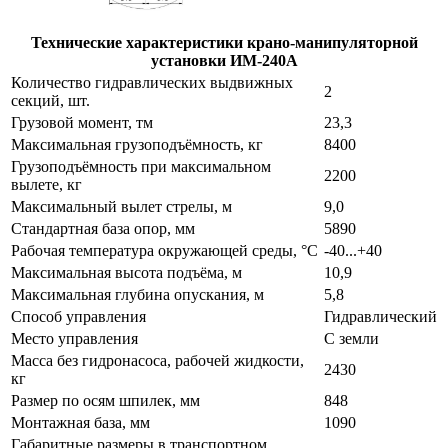
Технические характеристики крано-манипуляторной
установки ИМ-240А
Количество гидравлических выдвижных
2
секций, шт.
Грузовой момент, тм
23,3
Максимальная грузоподъёмность, кг
8400
Грузоподъёмность при максимальном
2200
вылете, кг
Максимальный вылет стрелы, м
9,0
Стандартная база опор, мм
5890
Рабочая температура окружающей среды, °С
-40...+40
Максимальная высота подъёма, м
10,9
Максимальная глубина опускания, м
5,8
Способ управления
Гидравлический
Место управления
С земли
Масса без гидронасоса, рабочей жидкости,
2430
кг
Размер по осям шпилек, мм
848
Монтажная база, мм
1090
Габаритные размеры в транспортном