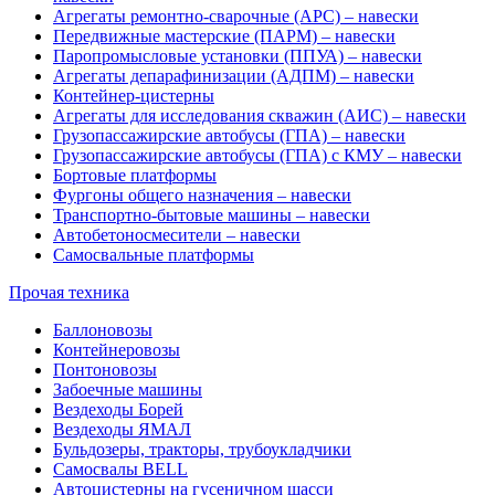
Агрегаты ремонтно-сварочные (АРС) – навески
Передвижные мастерские (ПАРМ) – навески
Паропромысловые установки (ППУА) – навески
Агрегаты депарафинизации (АДПМ) – навески
Контейнер-цистерны
Агрегаты для исследования скважин (АИС) – навески
Грузопассажирские автобусы (ГПА) – навески
Грузопассажирские автобусы (ГПА) с КМУ – навески
Бортовые платформы
Фургоны общего назначения – навески
Транспортно-бытовые машины – навески
Автобетоносмесители – навески
Самосвальные платформы
Прочая техника
Баллоновозы
Контейнеровозы
Понтоновозы
Забоечные машины
Вездеходы Борей
Вездеходы ЯМАЛ
Бульдозеры, тракторы, трубоукладчики
Самосвалы BELL
Автоцистерны на гусеничном шасси