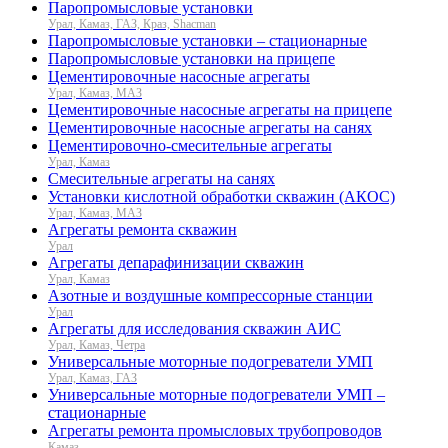
Паропромысловые установки
Урал, Камаз, ГАЗ, Краз, Shacman
Паропромысловые установки – стационарные
Паропромысловые установки на прицепе
Цементировочные насосные агрегаты
Урал, Камаз, МАЗ
Цементировочные насосные агрегаты на прицепе
Цементировочные насосные агрегаты на санях
Цементировочно-смесительные агрегаты
Урал, Камаз
Смесительные агрегаты на санях
Установки кислотной обработки скважин (АКОС)
Урал, Камаз, МАЗ
Агрегаты ремонта скважин
Урал
Агрегаты депарафинизации скважин
Урал, Камаз
Азотные и воздушные компрессорные станции
Урал
Агрегаты для исследования скважин АИС
Урал, Камаз, Четра
Универсальные моторные подогреватели УМП
Урал, Камаз, ГАЗ
Универсальные моторные подогреватели УМП –
стационарные
Агрегаты ремонта промысловых трубопроводов
Камаз