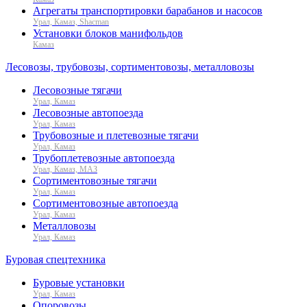
Агрегаты транспортировки барабанов и насосов
Урал, Камаз, Shacman
Установки блоков манифольдов
Камаз
Лесовозы, трубовозы, сортиментовозы, металловозы
Лесовозные тягачи
Урал, Камаз
Лесовозные автопоезда
Урал, Камаз
Трубовозные и плетевозные тягачи
Урал, Камаз
Трубоплетевозные автопоезда
Урал, Камаз, МАЗ
Сортиментовозные тягачи
Урал, Камаз
Сортиментовозные автопоезда
Урал, Камаз
Металловозы
Урал, Камаз
Буровая спецтехника
Буровые установки
Урал, Камаз
Опоровозы