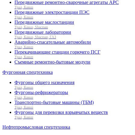
Передвижные ремонтно-сварочные агрегаты АРС
Урал, Камаз
Передвижные электростанции ПЭС
Урал, Камаз
Передвижные маслостанции
Урал, Камаз, Shacman
Передвижные лаборатории
Урал, Камаз, Shacman, ГАЗ
Аварийно-спасательные автомобили
Урал, Камаз
Перекачивающие станции горючего ПСГ
Урал, Камаз
Съемные ремонтно-бытовые модули
Фургонная спецтехника
Фургоны общего назначения
Урал, Камаз
Фургоны-рефрижераторы
Урал, Камаз
Транспортно-бытовые машины (ТБМ)
Урал, Камаз
Фургоны для перевозки взрывчатых веществ
Урал, Камаз
Нефтепромысловая спецтехника