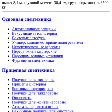
вылет 8,1 м, грузовой момент 30,4 тм, грузоподъемность 8500
кг
Основная спецтехника
Автотопливозаправщики
Вакуумные автоцистерны
Вахтовые автобусы
Универсальные моторные подогреватели
Цементировочные агрегаты
Передвижные мастерские
Паропромысловые установки
Фургонная спецтехника
Прицепная спецтехника
Полуприцепы-цистерны
Прицепы цистерны
Бортовые полуприцепы
Полуприцепы тяжеловозы
Опоровозы
Полуприцепы-контейнеровозы
Агрегаты перевозки штанг
Вакуумные полуприцепы-цистерны