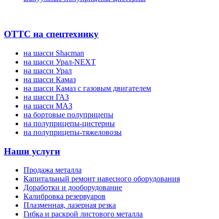
ОТТС на спецтехнику
на шасси Shacman
на шасси Урал-NEXT
на шасси Урал
на шасси Камаз
на шасси Камаз с газовым двигателем
на шасси ГАЗ
на шасси МАЗ
на бортовые полуприцепы
на полуприцепы-цистерны
на полуприцепы-тяжеловозы
Наши услуги
Продажа металла
Капитальный ремонт навесного оборудования
Доработки и дооборудование
Калибровка резервуаров
Плазменная, лазерная резка
Гибка и раскрой листового металла