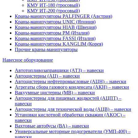
КМУ ИТ-180 (тросовый)
КМУ ИТ-200 (тросовый)
Краны-манипуляторы PALFINGER (Австрия)
Краны-манипуляторы UNIC (Япония)
Краны-манипуляторы HIAB (Швеция)
Краны-манипуляторы PM (Италия)
Краны-манипуляторы FASSI (Италия)
Краны-манипуляторы KANGLIM (Корея)
Прочие краны-манипуляторы
Навесное оборудование
Автотопливозаправщики (АТЗ) – навески
Автоцистерны (АЦ) – навески
Автоцистерны нефтепромысловые (АЦН) – навески
Агрегаты сбора газового конденсата (АКН) – навески
Вакуумные цистерны (МВ) – навески
Автоцистерны для пищевых жидкостей (АЦПТ) –
навески
Автоцистерны для технической воды (АЦВ) – навески
Установки кислотной обработки скважин (АКОС) –
навески
Вахтовые автобусы (ВА) – навески
Универсальные моторные подогреватели (УМП-400) –
навески