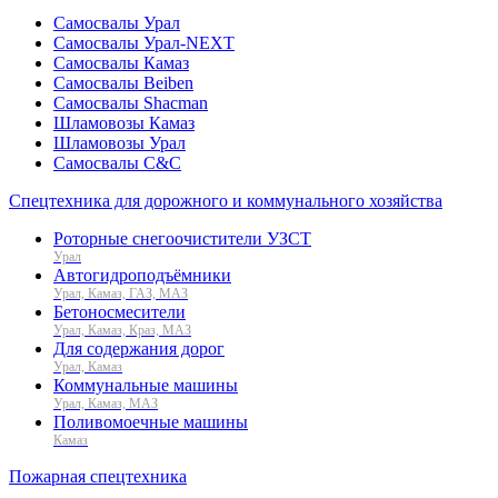
Самосвалы Урал
Самосвалы Урал-NEXT
Самосвалы Камаз
Самосвалы Beiben
Самосвалы Shacman
Шламовозы Камаз
Шламовозы Урал
Самосвалы C&C
Спецтехника для дорожного и коммунального хозяйства
Роторные снегоочистители УЗСТ
Урал
Автогидроподъёмники
Урал, Камаз, ГАЗ, МАЗ
Бетоносмесители
Урал, Камаз, Краз, МАЗ
Для содержания дорог
Урал, Камаз
Коммунальные машины
Урал, Камаз, МАЗ
Поливомоечные машины
Камаз
Пожарная спецтехника