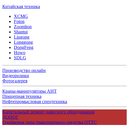
Китайская техника
XCMG
Foton
Zoomlion
Shantui
Liugong
Longgong
DongFeng
Howo
SDLG
Производство онлайн
Видеоролики
Фотогалерея
Краны-манипуляторы АНТ
Прицепная техника
Нефтепромысловая спецтехника
Капитальный ремонт навесного оборудования
ДОПОГ
Одобрения типа транспортного средства ОТТС