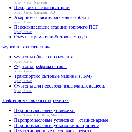
Урал, Камаз, Shacman
Передвижные лаборатории
Урал, Камаз, Shacman, ГАЗ
Аварийно-спасательные автомобили
Урал, Камаз
Перекачивающие станции горючего ПСГ
Урал, Камаз
Съемные ремонтно-бытовые модули
Фургонная спецтехника
Фургоны общего назначения
Урал, Камаз
Фургоны-рефрижераторы
Урал, Камаз
Транспортно-бытовые машины (ТБМ)
Урал, Камаз
Фургоны для перевозки взрывчатых веществ
Урал, Камаз
Нефтепромысловая спецтехника
Паропромысловые установки
Урал, Камаз, ГАЗ, Краз, Shacman
Паропромысловые установки – стационарные
Паропромысловые установки на прицепе
Цементировочные насосные агрегаты