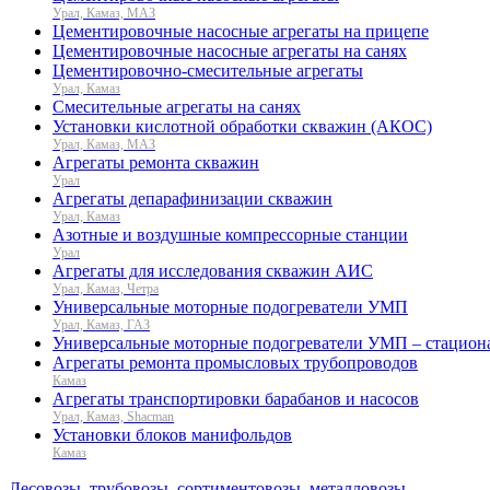
Урал, Камаз, МАЗ
Цементировочные насосные агрегаты на прицепе
Цементировочные насосные агрегаты на санях
Цементировочно-смесительные агрегаты
Урал, Камаз
Смесительные агрегаты на санях
Установки кислотной обработки скважин (АКОС)
Урал, Камаз, МАЗ
Агрегаты ремонта скважин
Урал
Агрегаты депарафинизации скважин
Урал, Камаз
Азотные и воздушные компрессорные станции
Урал
Агрегаты для исследования скважин АИС
Урал, Камаз, Четра
Универсальные моторные подогреватели УМП
Урал, Камаз, ГАЗ
Универсальные моторные подогреватели УМП – стацион
Агрегаты ремонта промысловых трубопроводов
Камаз
Агрегаты транспортировки барабанов и насосов
Урал, Камаз, Shacman
Установки блоков манифольдов
Камаз
Лесовозы, трубовозы, сортиментовозы, металловозы