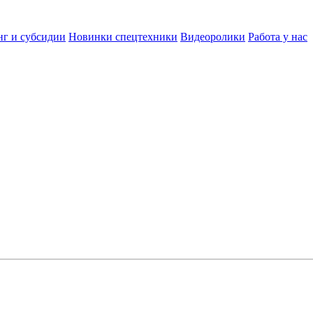
нг и субсидии
Новинки спецтехники
Видеоролики
Работа у нас