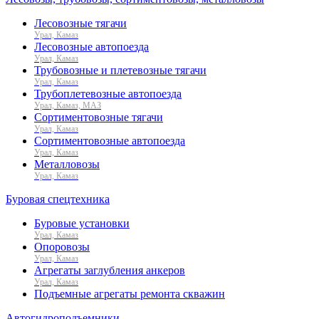
Лесовозные тягачи
Урал, Камаз
Лесовозные автопоезда
Урал, Камаз
Трубовозные и плетевозные тягачи
Урал, Камаз
Трубоплетевозные автопоезда
Урал, Камаз, МАЗ
Сортиментовозные тягачи
Урал, Камаз
Сортиментовозные автопоезда
Урал, Камаз
Металловозы
Урал, Камаз
Буровая спецтехника
Буровые установки
Урал, Камаз
Опоровозы
Урал, Камаз
Агрегаты заглубления анкеров
Урал, Камаз
Подъемные агрегаты ремонта скважин
Автогидроподъемники