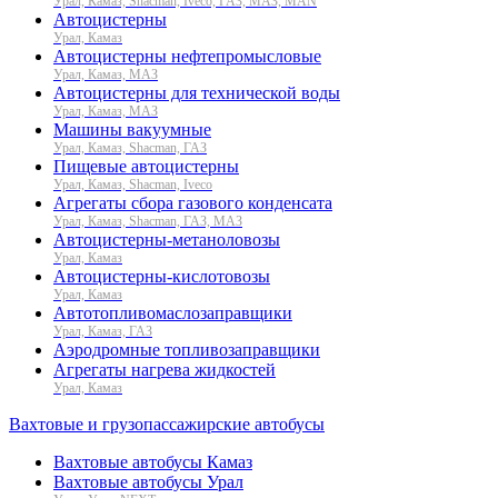
Урал, Камаз, Shacman, Iveco, ГАЗ, МАЗ, MAN
Автоцистерны
Урал, Камаз
Автоцистерны нефтепромысловые
Урал, Камаз, МАЗ
Автоцистерны для технической воды
Урал, Камаз, МАЗ
Машины вакуумные
Урал, Камаз, Shacman, ГАЗ
Пищевые автоцистерны
Урал, Камаз, Shacman, Iveco
Агрегаты сбора газового конденсата
Урал, Камаз, Shacman, ГАЗ, МАЗ
Автоцистерны-метаноловозы
Урал, Камаз
Автоцистерны-кислотовозы
Урал, Камаз
Автотопливомаслозаправщики
Урал, Камаз, ГАЗ
Аэродромные топливозаправщики
Агрегаты нагрева жидкостей
Урал, Камаз
Вахтовые и грузопассажирские автобусы
Вахтовые автобусы Камаз
Вахтовые автобусы Урал