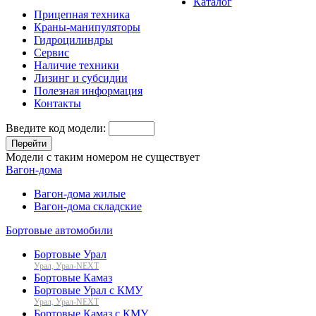
Каталог
Прицепная техника
Краны-манипуляторы
Гидроцилиндры
Сервис
Наличие техники
Лизинг и субсидии
Полезная информация
Контакты
Введите код модели:
Перейти
Модели с таким номером не существует
Вагон-дома
Вагон-дома жилые
Вагон-дома складские
Бортовые автомобили
Бортовые Урал
Урал, Урал-NEXT
Бортовые Камаз
Бортовые Урал с КМУ
Урал, Урал-NEXT
Бортовые Камаз с КМУ