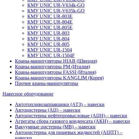
КМУ UNIC UR-V634k-GO
КМУ UNIC UR-V635k-GO
КМУ UNIC UR-803Е
КМУ UNIC UR-804Е
КМУ UNIC UR-805Е
КМУ UNIC UR-803
КМУ UNIC UR-804
КМУ UNIC UR-805
КМУ UNIC UR-1504
КМУ UNIC UR-1504F
Краны-манипуляторы HIAB (Швеция)
Краны-манипуляторы PM (Италия)
Краны-манипуляторы FASSI (Италия)
Краны-манипуляторы KANGLIM (Корея)
Прочие краны-манипуляторы
Навесное оборудование
Автотопливозаправщики (АТЗ) – навески
Автоцистерны (АЦ) – навески
Автоцистерны нефтепромысловые (АЦН) – навески
Агрегаты сбора газового конденсата (АКН) – навески
Вакуумные цистерны (МВ) – навески
Автоцистерны для пищевых жидкостей (АЦПТ) –
навески