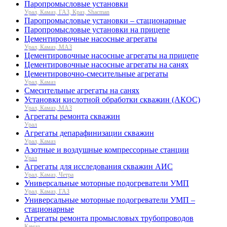
Паропромысловые установки
Урал, Камаз, ГАЗ, Краз, Shacman
Паропромысловые установки – стационарные
Паропромысловые установки на прицепе
Цементировочные насосные агрегаты
Урал, Камаз, МАЗ
Цементировочные насосные агрегаты на прицепе
Цементировочные насосные агрегаты на санях
Цементировочно-смесительные агрегаты
Урал, Камаз
Смесительные агрегаты на санях
Установки кислотной обработки скважин (АКОС)
Урал, Камаз, МАЗ
Агрегаты ремонта скважин
Урал
Агрегаты депарафинизации скважин
Урал, Камаз
Азотные и воздушные компрессорные станции
Урал
Агрегаты для исследования скважин АИС
Урал, Камаз, Четра
Универсальные моторные подогреватели УМП
Урал, Камаз, ГАЗ
Универсальные моторные подогреватели УМП –
стационарные
Агрегаты ремонта промысловых трубопроводов
Камаз