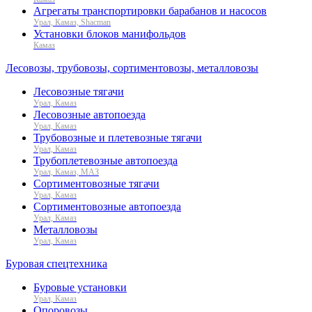
Агрегаты транспортировки барабанов и насосов
Урал, Камаз, Shacman
Установки блоков манифольдов
Камаз
Лесовозы, трубовозы, сортиментовозы, металловозы
Лесовозные тягачи
Урал, Камаз
Лесовозные автопоезда
Урал, Камаз
Трубовозные и плетевозные тягачи
Урал, Камаз
Трубоплетевозные автопоезда
Урал, Камаз, МАЗ
Сортиментовозные тягачи
Урал, Камаз
Сортиментовозные автопоезда
Урал, Камаз
Металловозы
Урал, Камаз
Буровая спецтехника
Буровые установки
Урал, Камаз
Опоровозы