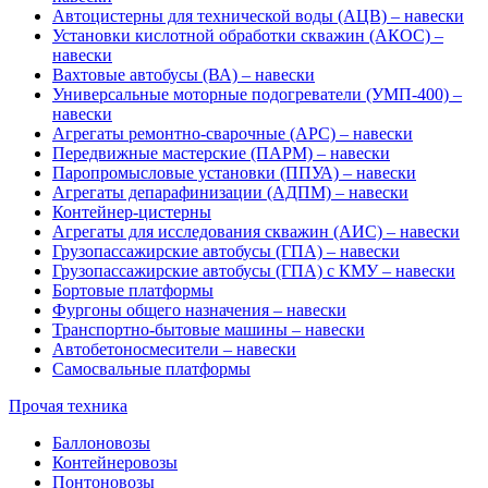
Автоцистерны для технической воды (АЦВ) – навески
Установки кислотной обработки скважин (АКОС) –
навески
Вахтовые автобусы (ВА) – навески
Универсальные моторные подогреватели (УМП-400) –
навески
Агрегаты ремонтно-сварочные (АРС) – навески
Передвижные мастерские (ПАРМ) – навески
Паропромысловые установки (ППУА) – навески
Агрегаты депарафинизации (АДПМ) – навески
Контейнер-цистерны
Агрегаты для исследования скважин (АИС) – навески
Грузопассажирские автобусы (ГПА) – навески
Грузопассажирские автобусы (ГПА) с КМУ – навески
Бортовые платформы
Фургоны общего назначения – навески
Транспортно-бытовые машины – навески
Автобетоносмесители – навески
Самосвальные платформы
Прочая техника
Баллоновозы
Контейнеровозы
Понтоновозы