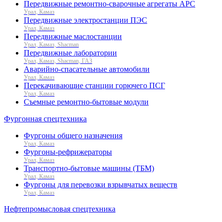
Передвижные ремонтно-сварочные агрегаты АРС
Урал, Камаз
Передвижные электростанции ПЭС
Урал, Камаз
Передвижные маслостанции
Урал, Камаз, Shacman
Передвижные лаборатории
Урал, Камаз, Shacman, ГАЗ
Аварийно-спасательные автомобили
Урал, Камаз
Перекачивающие станции горючего ПСГ
Урал, Камаз
Съемные ремонтно-бытовые модули
Фургонная спецтехника
Фургоны общего назначения
Урал, Камаз
Фургоны-рефрижераторы
Урал, Камаз
Транспортно-бытовые машины (ТБМ)
Урал, Камаз
Фургоны для перевозки взрывчатых веществ
Урал, Камаз
Нефтепромысловая спецтехника