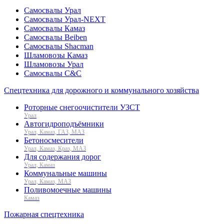
Самосвалы Урал
Самосвалы Урал-NEXT
Самосвалы Камаз
Самосвалы Beiben
Самосвалы Shacman
Шламовозы Камаз
Шламовозы Урал
Самосвалы C&C
Спецтехника для дорожного и коммунального хозяйства
Роторные снегоочистители УЗСТ
Урал
Автогидроподъёмники
Урал, Камаз, ГАЗ, МАЗ
Бетоносмесители
Урал, Камаз, Краз, МАЗ
Для содержания дорог
Урал, Камаз
Коммунальные машины
Урал, Камаз, МАЗ
Поливомоечные машины
Камаз
Пожарная спецтехника