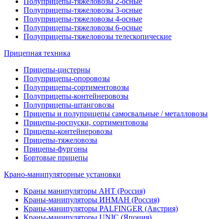
Полуприцепы-тяжеловозы 2-осные
Полуприцепы-тяжеловозы 3-осные
Полуприцепы-тяжеловозы 4-осные
Полуприцепы-тяжеловозы 6-осные
Полуприцепы-тяжеловозы телескопические
Прицепная техника
Прицепы-цистерны
Полуприцепы-опоровозы
Полуприцепы-сортиментовозы
Полуприцепы-контейнеровозы
Полуприцепы-штанговозы
Прицепы и полуприцепы самосвальные / металловозы
Прицепы-роспуски, сортиментовозы
Прицепы-контейнеровозы
Прицепы-тяжеловозы
Прицепы-фургоны
Бортовые прицепы
Крано-манипуляторные установки
Краны манипуляторы АНТ (Россия)
Краны-манипуляторы ИНМАН (Россия)
Краны-манипуляторы PALFINGER (Австрия)
Краны-манипуляторы UNIC (Япония)