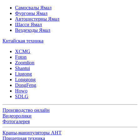
Самосвалы Ямал
Фургоны Ямал
Автоцистерны Ямал
Шасси Ямал
Вездеходы Ямал
Китайская техника
XCMG
Foton
Zoomlion
Shantui
Liugong
Longgong
DongFeng
Howo
SDLG
Производство онлайн
Видеоролики
Фотогалерея
Краны-манипуляторы АНТ
Прицепная техника