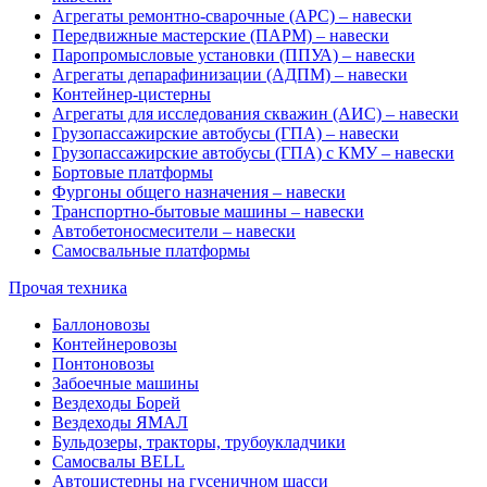
Агрегаты ремонтно-сварочные (АРС) – навески
Передвижные мастерские (ПАРМ) – навески
Паропромысловые установки (ППУА) – навески
Агрегаты депарафинизации (АДПМ) – навески
Контейнер-цистерны
Агрегаты для исследования скважин (АИС) – навески
Грузопассажирские автобусы (ГПА) – навески
Грузопассажирские автобусы (ГПА) с КМУ – навески
Бортовые платформы
Фургоны общего назначения – навески
Транспортно-бытовые машины – навески
Автобетоносмесители – навески
Самосвальные платформы
Прочая техника
Баллоновозы
Контейнеровозы
Понтоновозы
Забоечные машины
Вездеходы Борей
Вездеходы ЯМАЛ
Бульдозеры, тракторы, трубоукладчики
Самосвалы BELL
Автоцистерны на гусеничном шасси