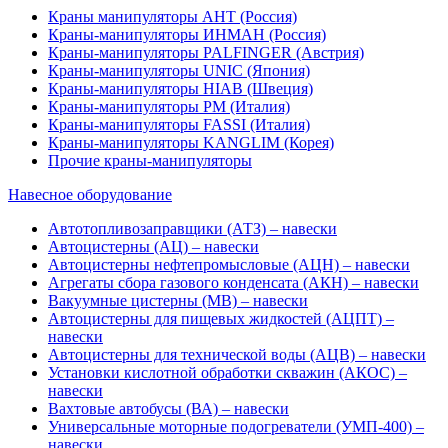
Краны манипуляторы АНТ (Россия)
Краны-манипуляторы ИНМАН (Россия)
Краны-манипуляторы PALFINGER (Австрия)
Краны-манипуляторы UNIC (Япония)
Краны-манипуляторы HIAB (Швеция)
Краны-манипуляторы PM (Италия)
Краны-манипуляторы FASSI (Италия)
Краны-манипуляторы KANGLIM (Корея)
Прочие краны-манипуляторы
Навесное оборудование
Автотопливозаправщики (АТЗ) – навески
Автоцистерны (АЦ) – навески
Автоцистерны нефтепромысловые (АЦН) – навески
Агрегаты сбора газового конденсата (АКН) – навески
Вакуумные цистерны (МВ) – навески
Автоцистерны для пищевых жидкостей (АЦПТ) –
навески
Автоцистерны для технической воды (АЦВ) – навески
Установки кислотной обработки скважин (АКОС) –
навески
Вахтовые автобусы (ВА) – навески
Универсальные моторные подогреватели (УМП-400) –
навески