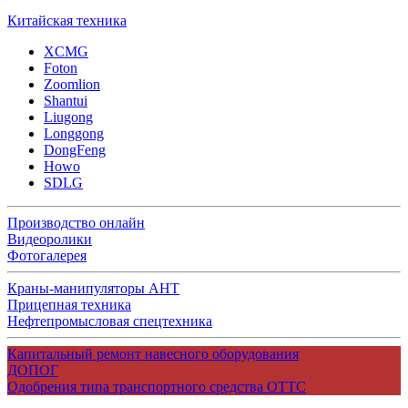
Китайская техника
XCMG
Foton
Zoomlion
Shantui
Liugong
Longgong
DongFeng
Howo
SDLG
Производство онлайн
Видеоролики
Фотогалерея
Краны-манипуляторы АНТ
Прицепная техника
Нефтепромысловая спецтехника
Капитальный ремонт навесного оборудования
ДОПОГ
Одобрения типа транспортного средства ОТТС