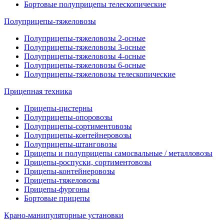
Бортовые полуприцепы телескопические
Полуприцепы-тяжеловозы
Полуприцепы-тяжеловозы 2-осные
Полуприцепы-тяжеловозы 3-осные
Полуприцепы-тяжеловозы 4-осные
Полуприцепы-тяжеловозы 6-осные
Полуприцепы-тяжеловозы телескопические
Прицепная техника
Прицепы-цистерны
Полуприцепы-опоровозы
Полуприцепы-сортиментовозы
Полуприцепы-контейнеровозы
Полуприцепы-штанговозы
Прицепы и полуприцепы самосвальные / металловозы
Прицепы-роспуски, сортиментовозы
Прицепы-контейнеровозы
Прицепы-тяжеловозы
Прицепы-фургоны
Бортовые прицепы
Крано-манипуляторные установки