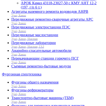
АРОК Камаз 43118-23027-50 с КМУ АНТ 12-2
(197, г/п 6 т.)
Агрегаты наземного ремонта водоводов АНРВ
Урал, Камаз
Передвижные ремонтно-сварочные агрегаты АРС
Урал, Камаз
Передвижные электростанции ПЭС
Урал, Камаз
Передвижные маслостанции
Урал, Камаз, Shacman
Передвижные лаборатории
Урал, Камаз, Shacman, ГАЗ
Аварийно-спасательные автомобили
Урал, Камаз
Перекачивающие станции горючего ПСГ
Урал, Камаз
Съемные ремонтно-бытовые модули
Фургонная спецтехника
Фургоны общего назначения
Урал, Камаз
Фургоны-рефрижераторы
Урал, Камаз
Транспортно-бытовые машины (ТБМ)
Урал, Камаз
Фургоны для перевозки взрывчатых веществ