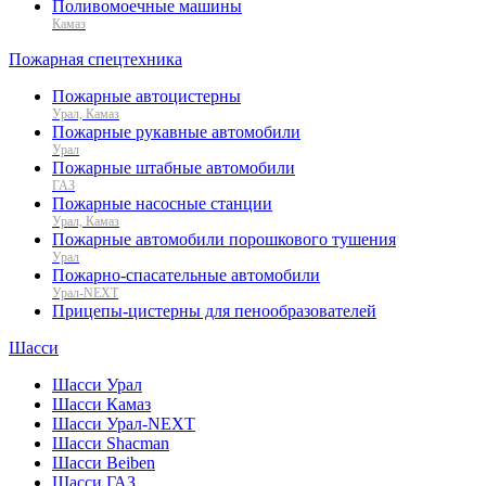
Поливомоечные машины
Камаз
Пожарная спецтехника
Пожарные автоцистерны
Урал, Камаз
Пожарные рукавные автомобили
Урал
Пожарные штабные автомобили
ГАЗ
Пожарные насосные станции
Урал, Камаз
Пожарные автомобили порошкового тушения
Урал
Пожарно-спасательные автомобили
Урал-NEXT
Прицепы-цистерны для пенообразователей
Шасси
Шасси Урал
Шасси Камаз
Шасси Урал-NEXT
Шасси Shacman
Шасси Beiben
Шасси ГАЗ