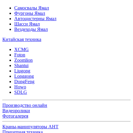
Самосвалы Ямал
Фургоны Ямал
Автоцистерны Ямал
Шасси Ямал
Вездеходы Ямал
Китайская техника
XCMG
Foton
Zoomlion
Shantui
Liugong
Longgong
DongFeng
Howo
SDLG
Производство онлайн
Видеоролики
Фотогалерея
Краны-манипуляторы АНТ
Прицепная техника