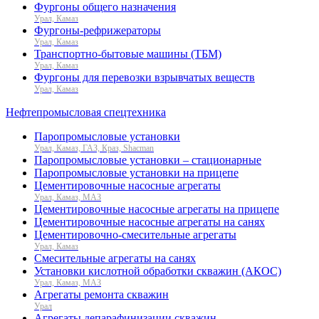
Фургоны общего назначения
Урал, Камаз
Фургоны-рефрижераторы
Урал, Камаз
Транспортно-бытовые машины (ТБМ)
Урал, Камаз
Фургоны для перевозки взрывчатых веществ
Урал, Камаз
Нефтепромысловая спецтехника
Паропромысловые установки
Урал, Камаз, ГАЗ, Краз, Shacman
Паропромысловые установки – стационарные
Паропромысловые установки на прицепе
Цементировочные насосные агрегаты
Урал, Камаз, МАЗ
Цементировочные насосные агрегаты на прицепе
Цементировочные насосные агрегаты на санях
Цементировочно-смесительные агрегаты
Урал, Камаз
Смесительные агрегаты на санях
Установки кислотной обработки скважин (АКОС)
Урал, Камаз, МАЗ
Агрегаты ремонта скважин
Урал
Агрегаты депарафинизации скважин