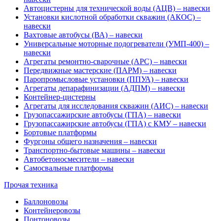
Автоцистерны для технической воды (АЦВ) – навески
Установки кислотной обработки скважин (АКОС) –
навески
Вахтовые автобусы (ВА) – навески
Универсальные моторные подогреватели (УМП-400) –
навески
Агрегаты ремонтно-сварочные (АРС) – навески
Передвижные мастерские (ПАРМ) – навески
Паропромысловые установки (ППУА) – навески
Агрегаты депарафинизации (АДПМ) – навески
Контейнер-цистерны
Агрегаты для исследования скважин (АИС) – навески
Грузопассажирские автобусы (ГПА) – навески
Грузопассажирские автобусы (ГПА) с КМУ – навески
Бортовые платформы
Фургоны общего назначения – навески
Транспортно-бытовые машины – навески
Автобетоносмесители – навески
Самосвальные платформы
Прочая техника
Баллоновозы
Контейнеровозы
Понтоновозы