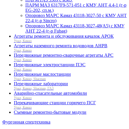
ПАРМ МАЗ 6317F9-571-051 с КМУ АНТ 4.4-1 (г-р
EG-202, сп.м.)
Опоровоз МАРС Камаз 43118-3027-50 с КМУ АНТ
22-4 (г-р Sincro)
Опоровоз МАРС Камаз 43118-3027-48(A5) с КМУ
АНТ 22-4 (г-р Fubag)
Агрегаты ремонта и обслуживания качалок АРОК
Урал, Камаз
Агрегаты наземного ремонта водоводов АНРВ
Урал, Камаз
Передвижные ремонтно-сварочные агрегаты АРС
Урал, Камаз
Передвижные электростанции ПЭС
Урал, Камаз
Передвижные маслостанции
Урал, Камаз, Shacman
Передвижные лаборатории
Урал, Камаз, Shacman, ГАЗ
Аварийно-спасательные автомобили
Урал, Камаз
Перекачивающие станции горючего ПСГ
Урал, Камаз
Съемные ремонтно-бытовые модули
Фургонная спецтехника