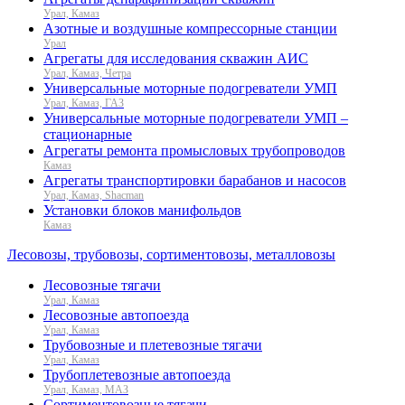
Урал, Камаз
Азотные и воздушные компрессорные станции
Урал
Агрегаты для исследования скважин АИС
Урал, Камаз, Четра
Универсальные моторные подогреватели УМП
Урал, Камаз, ГАЗ
Универсальные моторные подогреватели УМП –
стационарные
Агрегаты ремонта промысловых трубопроводов
Камаз
Агрегаты транспортировки барабанов и насосов
Урал, Камаз, Shacman
Установки блоков манифольдов
Камаз
Лесовозы, трубовозы, сортиментовозы, металловозы
Лесовозные тягачи
Урал, Камаз
Лесовозные автопоезда
Урал, Камаз
Трубовозные и плетевозные тягачи
Урал, Камаз
Трубоплетевозные автопоезда
Урал, Камаз, МАЗ
Сортиментовозные тягачи