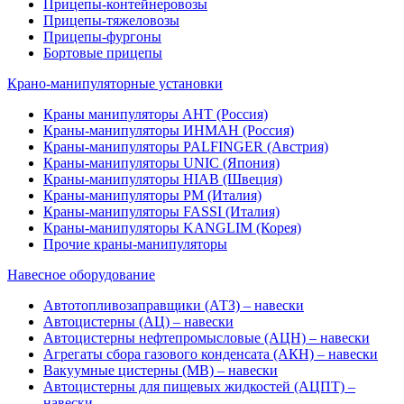
Прицепы-контейнеровозы
Прицепы-тяжеловозы
Прицепы-фургоны
Бортовые прицепы
Крано-манипуляторные установки
Краны манипуляторы АНТ (Россия)
Краны-манипуляторы ИНМАН (Россия)
Краны-манипуляторы PALFINGER (Австрия)
Краны-манипуляторы UNIC (Япония)
Краны-манипуляторы HIAB (Швеция)
Краны-манипуляторы PM (Италия)
Краны-манипуляторы FASSI (Италия)
Краны-манипуляторы KANGLIM (Корея)
Прочие краны-манипуляторы
Навесное оборудование
Автотопливозаправщики (АТЗ) – навески
Автоцистерны (АЦ) – навески
Автоцистерны нефтепромысловые (АЦН) – навески
Агрегаты сбора газового конденсата (АКН) – навески
Вакуумные цистерны (МВ) – навески
Автоцистерны для пищевых жидкостей (АЦПТ) –
навески