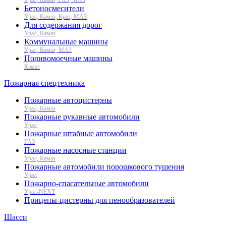
Бетоносмесители
Урал, Камаз, Краз, МАЗ
Для содержания дорог
Урал, Камаз
Коммунальные машины
Урал, Камаз, МАЗ
Поливомоечные машины
Камаз
Пожарная спецтехника
Пожарные автоцистерны
Урал, Камаз
Пожарные рукавные автомобили
Урал
Пожарные штабные автомобили
ГАЗ
Пожарные насосные станции
Урал, Камаз
Пожарные автомобили порошкового тушения
Урал
Пожарно-спасательные автомобили
Урал-NEXT
Прицепы-цистерны для пенообразователей
Шасси