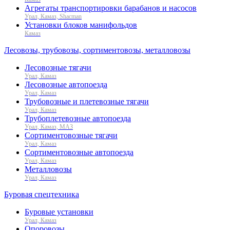
Агрегаты транспортировки барабанов и насосов
Урал, Камаз, Shacman
Установки блоков манифольдов
Камаз
Лесовозы, трубовозы, сортиментовозы, металловозы
Лесовозные тягачи
Урал, Камаз
Лесовозные автопоезда
Урал, Камаз
Трубовозные и плетевозные тягачи
Урал, Камаз
Трубоплетевозные автопоезда
Урал, Камаз, МАЗ
Сортиментовозные тягачи
Урал, Камаз
Сортиментовозные автопоезда
Урал, Камаз
Металловозы
Урал, Камаз
Буровая спецтехника
Буровые установки
Урал, Камаз
Опоровозы