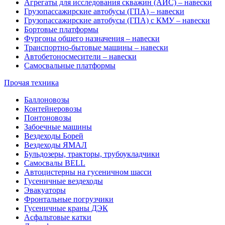
Агрегаты для исследования скважин (АИС) – навески
Грузопассажирские автобусы (ГПА) – навески
Грузопассажирские автобусы (ГПА) с КМУ – навески
Бортовые платформы
Фургоны общего назначения – навески
Транспортно-бытовые машины – навески
Автобетоносмесители – навески
Самосвальные платформы
Прочая техника
Баллоновозы
Контейнеровозы
Понтоновозы
Забоечные машины
Вездеходы Борей
Вездеходы ЯМАЛ
Бульдозеры, тракторы, трубоукладчики
Самосвалы BELL
Автоцистерны на гусеничном шасси
Гусеничные вездеходы
Эвакуаторы
Фронтальные погрузчики
Гусеничные краны ДЭК
Асфальтовые катки