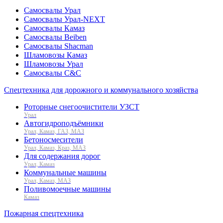
Самосвалы Урал
Самосвалы Урал-NEXT
Самосвалы Камаз
Самосвалы Beiben
Самосвалы Shacman
Шламовозы Камаз
Шламовозы Урал
Самосвалы C&C
Спецтехника для дорожного и коммунального хозяйства
Роторные снегоочистители УЗСТ
Урал
Автогидроподъёмники
Урал, Камаз, ГАЗ, МАЗ
Бетоносмесители
Урал, Камаз, Краз, МАЗ
Для содержания дорог
Урал, Камаз
Коммунальные машины
Урал, Камаз, МАЗ
Поливомоечные машины
Камаз
Пожарная спецтехника