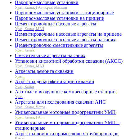
Паропромысловые установки
Урал, Камаз, ГАЗ, Краз, Shacman
Паропромысловые установки – стационарные
Паропромысловые установки на прицепе
Цементировочные насосные агрегаты
Урал, Камаз, МАЗ
Цементировочные насосные агрегаты на прицепе
Цементировочные насосные агрегаты на санях
Цементировочно-смесительные агрегаты
Урал, Камаз
Смесительные агрегаты на санях
Установки кислотной обработки скважин (АКОС)
Урал, Камаз, МАЗ
Агрегаты ремонта скважин
Урал
Агрегаты депарафинизации скважин
Урал, Камаз
Азотные и воздушные компрессорные станции
Урал
Агрегаты для исследования скважин АИС
Урал, Камаз, Четра
Универсальные моторные подогреватели УМП
Урал, Камаз, ГАЗ
Универсальные моторные подогреватели УМП –
стационарные
Агрегаты ремонта промысловых трубопроводов
Камаз