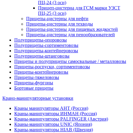
ПЦ-24 (3 оси)
Прицеп-цистерна для ГСМ марки УЗСТ
ПЦ-25 (3 оси)
Прицепы-цистерны для нефти
Прицепы-цистерны для техводы
Прицепы-цистерны для пищевых жидкостей
Прицепы-цистерны для пенообразователей
Полуприцепы-опоровозы
Полуприцепы-сортиментовозы
Полуприцепы-контейнеровозы
Полуприцепы-штанговозы
Прицепы и полуприцепы самосвальные / металловозы
Прицепы-роспуски, сортиментовозы
Прицепы-контейнеровозы
Прицепы-тяжеловозы
Прицепы-фургоны
Бортовые прицепы
Крано-манипуляторные установки
Краны манипуляторы АНТ (Россия)
Краны-манипуляторы ИНМАН (Россия)
Краны-манипуляторы PALFINGER (Австрия)
Краны-манипуляторы UNIC (Япония)
Краны-манипуляторы HIAB (Швеция)