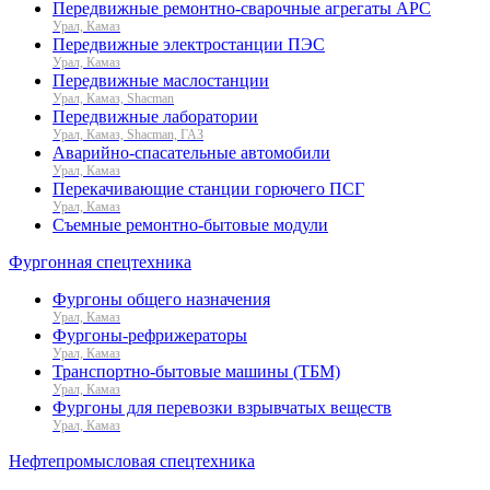
Передвижные ремонтно-сварочные агрегаты АРС
Урал, Камаз
Передвижные электростанции ПЭС
Урал, Камаз
Передвижные маслостанции
Урал, Камаз, Shacman
Передвижные лаборатории
Урал, Камаз, Shacman, ГАЗ
Аварийно-спасательные автомобили
Урал, Камаз
Перекачивающие станции горючего ПСГ
Урал, Камаз
Съемные ремонтно-бытовые модули
Фургонная спецтехника
Фургоны общего назначения
Урал, Камаз
Фургоны-рефрижераторы
Урал, Камаз
Транспортно-бытовые машины (ТБМ)
Урал, Камаз
Фургоны для перевозки взрывчатых веществ
Урал, Камаз
Нефтепромысловая спецтехника