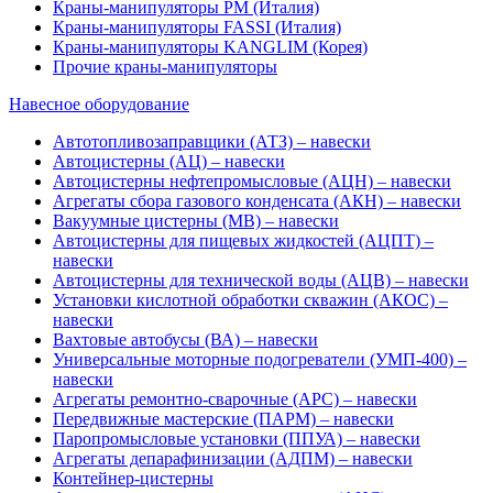
Краны-манипуляторы PM (Италия)
Краны-манипуляторы FASSI (Италия)
Краны-манипуляторы KANGLIM (Корея)
Прочие краны-манипуляторы
Навесное оборудование
Автотопливозаправщики (АТЗ) – навески
Автоцистерны (АЦ) – навески
Автоцистерны нефтепромысловые (АЦН) – навески
Агрегаты сбора газового конденсата (АКН) – навески
Вакуумные цистерны (МВ) – навески
Автоцистерны для пищевых жидкостей (АЦПТ) –
навески
Автоцистерны для технической воды (АЦВ) – навески
Установки кислотной обработки скважин (АКОС) –
навески
Вахтовые автобусы (ВА) – навески
Универсальные моторные подогреватели (УМП-400) –
навески
Агрегаты ремонтно-сварочные (АРС) – навески
Передвижные мастерские (ПАРМ) – навески
Паропромысловые установки (ППУА) – навески
Агрегаты депарафинизации (АДПМ) – навески
Контейнер-цистерны