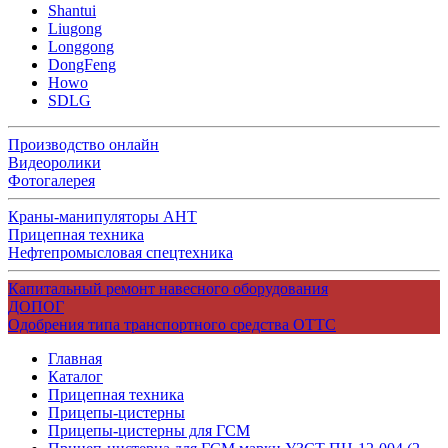
Shantui
Liugong
Longgong
DongFeng
Howo
SDLG
Производство онлайн
Видеоролики
Фотогалерея
Краны-манипуляторы АНТ
Прицепная техника
Нефтепромысловая спецтехника
Капитальный ремонт навесного оборудования
ДОПОГ
Одобрения типа транспортного средства ОТТС
Главная
Каталог
Прицепная техника
Прицепы-цистерны
Прицепы-цистерны для ГСМ