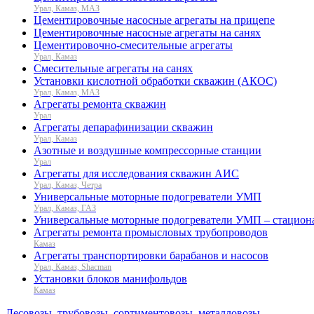
Урал, Камаз, МАЗ
Цементировочные насосные агрегаты на прицепе
Цементировочные насосные агрегаты на санях
Цементировочно-смесительные агрегаты
Урал, Камаз
Смесительные агрегаты на санях
Установки кислотной обработки скважин (АКОС)
Урал, Камаз, МАЗ
Агрегаты ремонта скважин
Урал
Агрегаты депарафинизации скважин
Урал, Камаз
Азотные и воздушные компрессорные станции
Урал
Агрегаты для исследования скважин АИС
Урал, Камаз, Четра
Универсальные моторные подогреватели УМП
Урал, Камаз, ГАЗ
Универсальные моторные подогреватели УМП – стацион
Агрегаты ремонта промысловых трубопроводов
Камаз
Агрегаты транспортировки барабанов и насосов
Урал, Камаз, Shacman
Установки блоков манифольдов
Камаз
Лесовозы, трубовозы, сортиментовозы, металловозы