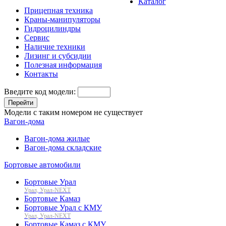
Каталог
Прицепная техника
Краны-манипуляторы
Гидроцилиндры
Сервис
Наличие техники
Лизинг и субсидии
Полезная информация
Контакты
Введите код модели:
Перейти
Модели с таким номером не существует
Вагон-дома
Вагон-дома жилые
Вагон-дома складские
Бортовые автомобили
Бортовые Урал
Урал, Урал-NEXT
Бортовые Камаз
Бортовые Урал с КМУ
Урал, Урал-NEXT
Бортовые Камаз с КМУ