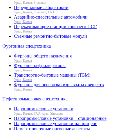
Урал, Камаз, Shacman
Передвижные лаборатории
Урал, Камаз, Shacman, ГАЗ
Аварийно-спасательные автомобили
Урал, Камаз
Перекачивающие станции горючего ПСГ
Урал, Камаз
Съемные ремонтно-бытовые модули
Фургонная спецтехника
Фургоны общего назначения
Урал, Камаз
Фургоны-рефрижераторы
Урал, Камаз
Транспортно-бытовые машины (ТБМ)
Урал, Камаз
Фургоны для перевозки взрывчатых веществ
Урал, Камаз
Нефтепромысловая спецтехника
Паропромысловые установки
Урал, Камаз, ГАЗ, Краз, Shacman
Паропромысловые установки – стационарные
Паропромысловые установки на прицепе
Цементировочные насосные агрегаты