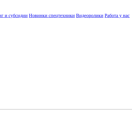
нг и субсидии
Новинки спецтехники
Видеоролики
Работа у нас