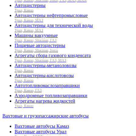
Урал, Камаз, Shacman, Iveco, ГАЗ, МАЗ, MAN
Автоцистерны
Урал, Камаз
Автоцистерны нефтепромысловые
Урал, Камаз, МАЗ
Автоцистерны для технической воды
Урал, Камаз, МАЗ
Машины вакуумные
Урал, Камаз, Shacman, ГАЗ
Пищевые автоцистерны
Урал, Камаз, Shacman, Iveco
Агрегаты сбора газового конденсата
Урал, Камаз, Shacman, ГАЗ, МАЗ
Автоцистерны-метаноловозы
Урал, Камаз
Автоцистерны-кислотовозы
Урал, Камаз
Автотопливомаслозаправщики
Урал, Камаз, ГАЗ
Аэродромные топливозаправщики
Агрегаты нагрева жидкостей
Урал, Камаз
Вахтовые и грузопассажирские автобусы
Вахтовые автобусы Камаз
Вахтовые автобусы Урал