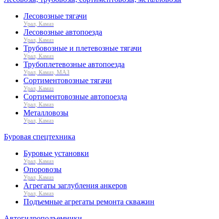
Лесовозные тягачи
Урал, Камаз
Лесовозные автопоезда
Урал, Камаз
Трубовозные и плетевозные тягачи
Урал, Камаз
Трубоплетевозные автопоезда
Урал, Камаз, МАЗ
Сортиментовозные тягачи
Урал, Камаз
Сортиментовозные автопоезда
Урал, Камаз
Металловозы
Урал, Камаз
Буровая спецтехника
Буровые установки
Урал, Камаз
Опоровозы
Урал, Камаз
Агрегаты заглубления анкеров
Урал, Камаз
Подъемные агрегаты ремонта скважин
Автогидроподъемники