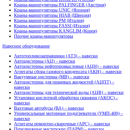
Краны-манипуляторы PALFINGER (Австрия)
Краны-манипуляторы UNIC (Япония)
Краны-манипуляторы HIAB (Швеция)
Краны-манипуляторы PM (Италия)
Краны-манипуляторы FASSI (Италия)
Краны-манипуляторы KANGLIM (Корея)
Прочие краны-манипуляторы
Навесное оборудование
Автотопливозаправщики (АТЗ) – навески
Автоцистерны (АЦ) – навески
Автоцистерны нефтепромысловые (АЦН) – навески
Агрегаты сбора газового конденсата (АКН) – навески
Вакуумные цистерны (МВ) – навески
Автоцистерны для пищевых жидкостей (АЦПТ) –
навески
Автоцистерны для технической воды (АЦВ) – навески
Установки кислотной обработки скважин (АКОС) –
навески
Вахтовые автобусы (ВА) – навески
Универсальные моторные подогреватели (УМП-400) –
навески
Агрегаты ремонтно-сварочные (АРС) – навески
Передвижные мастерские (ПАРМ) – навески