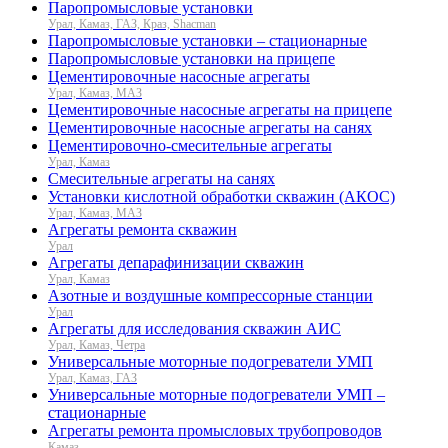
Паропромысловые установки
Урал, Камаз, ГАЗ, Краз, Shacman
Паропромысловые установки – стационарные
Паропромысловые установки на прицепе
Цементировочные насосные агрегаты
Урал, Камаз, МАЗ
Цементировочные насосные агрегаты на прицепе
Цементировочные насосные агрегаты на санях
Цементировочно-смесительные агрегаты
Урал, Камаз
Смесительные агрегаты на санях
Установки кислотной обработки скважин (АКОС)
Урал, Камаз, МАЗ
Агрегаты ремонта скважин
Урал
Агрегаты депарафинизации скважин
Урал, Камаз
Азотные и воздушные компрессорные станции
Урал
Агрегаты для исследования скважин АИС
Урал, Камаз, Четра
Универсальные моторные подогреватели УМП
Урал, Камаз, ГАЗ
Универсальные моторные подогреватели УМП –
стационарные
Агрегаты ремонта промысловых трубопроводов
Камаз