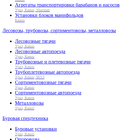
Агрегаты транспортировки барабанов и насосов
Урал, Камаз, Shacman
Установки блоков манифольдов
Камаз
Лесовозы, трубовозы, сортиментовозы, металловозы
Лесовозные тягачи
Урал, Камаз
Лесовозные автопоезда
Урал, Камаз
Трубовозные и плетевозные тягачи
Урал, Камаз
Трубоплетевозные автопоезда
Урал, Камаз, МАЗ
Сортиментовозные тягачи
Урал, Камаз
Сортиментовозные автопоезда
Урал, Камаз
Металловозы
Урал, Камаз
Буровая спецтехника
Буровые установки
Урал, Камаз
Опоровозы