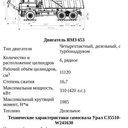
Двигатель ЯМЗ 653
Четырехтактный, дизельный, с
Тип двигателя
турбонаддувом
Количество и
6, рядное
расположение цилиндров
Рабочий объём цилиндров,
11120
3
см
Степень сжатия
16,7
Максимальная мощность,
310 (420 л.с.)
кВт
Максимальный крутящий
1985
момент, Н*м
Топливо
Дизельное
Технические характеристики самосвала Урал С35510-
W241630