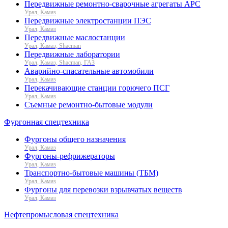
Передвижные ремонтно-сварочные агрегаты АРС
Урал, Камаз
Передвижные электростанции ПЭС
Урал, Камаз
Передвижные маслостанции
Урал, Камаз, Shacman
Передвижные лаборатории
Урал, Камаз, Shacman, ГАЗ
Аварийно-спасательные автомобили
Урал, Камаз
Перекачивающие станции горючего ПСГ
Урал, Камаз
Съемные ремонтно-бытовые модули
Фургонная спецтехника
Фургоны общего назначения
Урал, Камаз
Фургоны-рефрижераторы
Урал, Камаз
Транспортно-бытовые машины (ТБМ)
Урал, Камаз
Фургоны для перевозки взрывчатых веществ
Урал, Камаз
Нефтепромысловая спецтехника