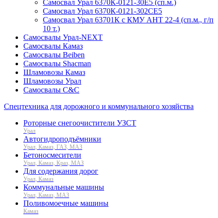
Самосвал Урал 6370К-0121-30Е5 (сп.м.)
Самосвал Урал 6370К-0121-302СЕ5
Самосвал Урал 63701К с КМУ АНТ 22-4 (сп.м., г/п
10 т.)
Самосвалы Урал-NEXT
Самосвалы Камаз
Самосвалы Beiben
Самосвалы Shacman
Шламовозы Камаз
Шламовозы Урал
Самосвалы C&C
Спецтехника для дорожного и коммунального хозяйства
Роторные снегоочистители УЗСТ
Урал
Автогидроподъёмники
Урал, Камаз, ГАЗ, МАЗ
Бетоносмесители
Урал, Камаз, Краз, МАЗ
Для содержания дорог
Урал, Камаз
Коммунальные машины
Урал, Камаз, МАЗ
Поливомоечные машины
Камаз