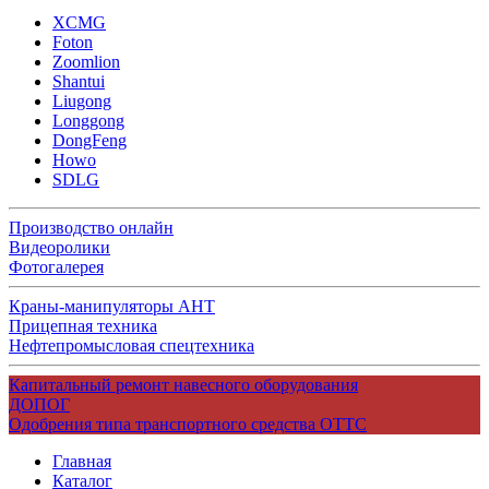
XCMG
Foton
Zoomlion
Shantui
Liugong
Longgong
DongFeng
Howo
SDLG
Производство онлайн
Видеоролики
Фотогалерея
Краны-манипуляторы АНТ
Прицепная техника
Нефтепромысловая спецтехника
Капитальный ремонт навесного оборудования
ДОПОГ
Одобрения типа транспортного средства ОТТС
Главная
Каталог