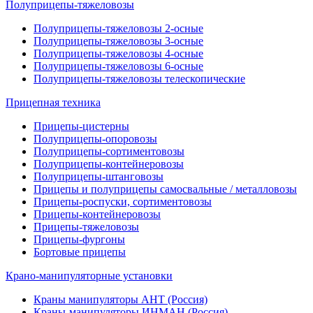
Полуприцепы-тяжеловозы
Полуприцепы-тяжеловозы 2-осные
Полуприцепы-тяжеловозы 3-осные
Полуприцепы-тяжеловозы 4-осные
Полуприцепы-тяжеловозы 6-осные
Полуприцепы-тяжеловозы телескопические
Прицепная техника
Прицепы-цистерны
Полуприцепы-опоровозы
Полуприцепы-сортиментовозы
Полуприцепы-контейнеровозы
Полуприцепы-штанговозы
Прицепы и полуприцепы самосвальные / металловозы
Прицепы-роспуски, сортиментовозы
Прицепы-контейнеровозы
Прицепы-тяжеловозы
Прицепы-фургоны
Бортовые прицепы
Крано-манипуляторные установки
Краны манипуляторы АНТ (Россия)
Краны-манипуляторы ИНМАН (Россия)