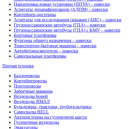
Паропромысловые установки (ППУА) – навески
Агрегаты депарафинизации (АДПМ) – навески
Контейнер-цистерны
Агрегаты для исследования скважин (АИС) – навески
Грузопассажирские автобусы (ГПА) – навески
Грузопассажирские автобусы (ГПА) с КМУ – навески
Бортовые платформы
Фургоны общего назначения – навески
Транспортно-бытовые машины – навески
Автобетоносмесители – навески
Самосвальные платформы
Прочая техника
Баллоновозы
Контейнеровозы
Понтоновозы
Забоечные машины
Вездеходы Борей
Вездеходы ЯМАЛ
Бульдозеры, тракторы, трубоукладчики
Самосвалы BELL
Автоцистерны на гусеничном шасси
Гусеничные вездеходы
Эвакуаторы