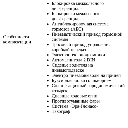
Блокировка межколесного
дифференциала
Блокировка межосевого
дифференциала
Антиблокировочная система
тормозов (АБС)
Пневматический привод тормозной
Особенности
системы
комплектации
Тросовый привод управления
коробкой передач
Электростеклоподъемники
Автомагнитола 2 DIN
Сиденье водителя на
пневмоподвеске
Электро-пневмовыводы на прицеп
Буксирная вилка со шкворнем
Солнцезащитный аэродинамический
козырек
Дневные ходовые огни
Противотуманные фары
Система «Эра-Глонасс»
Тахограф