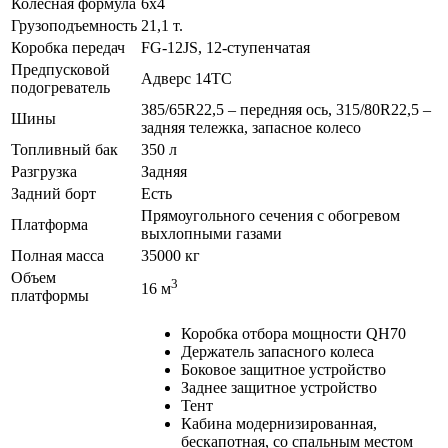
Колесная формула
6х4
Грузоподъемность
21,1 т.
Коробка передач
FG-12JS, 12-ступенчатая
Предпусковой
Адверс 14ТС
подогреватель
385/65R22,5 – передняя ось, 315/80R22,5 –
Шины
задняя тележка, запасное колесо
Топливный бак
350 л
Разгрузка
Задняя
Задний борт
Есть
Прямоугольного сечения с обогревом
Платформа
выхлопными газами
Полная масса
35000 кг
Объем
3
16 м
платформы
Коробка отбора мощности QH70
Держатель запасного колеса
Боковое защитное устройство
Заднее защитное устройство
Тент
Кабина модернизированная,
бескапотная, со спальным местом