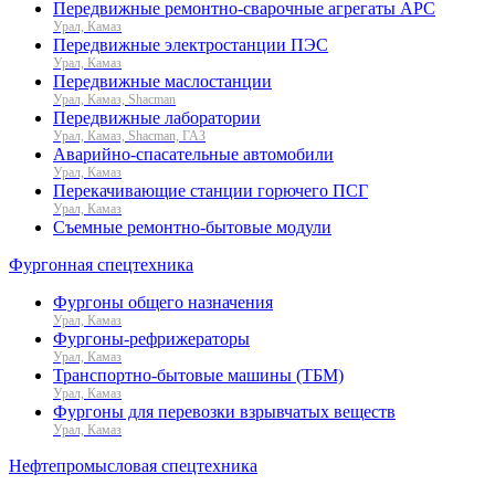
Передвижные ремонтно-сварочные агрегаты АРС
Урал, Камаз
Передвижные электростанции ПЭС
Урал, Камаз
Передвижные маслостанции
Урал, Камаз, Shacman
Передвижные лаборатории
Урал, Камаз, Shacman, ГАЗ
Аварийно-спасательные автомобили
Урал, Камаз
Перекачивающие станции горючего ПСГ
Урал, Камаз
Съемные ремонтно-бытовые модули
Фургонная спецтехника
Фургоны общего назначения
Урал, Камаз
Фургоны-рефрижераторы
Урал, Камаз
Транспортно-бытовые машины (ТБМ)
Урал, Камаз
Фургоны для перевозки взрывчатых веществ
Урал, Камаз
Нефтепромысловая спецтехника