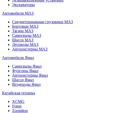
Дезинфекционные установки
Экскаваторы
Автомобили МАЗ
Среднетоннажные грузовики МАЗ
Бортовые МАЗ
Тягачи МАЗ
Самосвалы МАЗ
Шасси МАЗ
Лесовозы МАЗ
Автоцистерны МАЗ
Автомобили Ямал
Самосвалы Ямал
Фургоны Ямал
Автоцистерны Ямал
Шасси Ямал
Вездеходы Ямал
Китайская техника
XCMG
Foton
Zoomlion