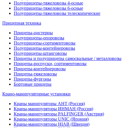
Полуприцепы-тяжеловозы 4-осные
Полуприцепы-тяжеловозы 6-осные
Полуприцепы-тяжеловозы телескопические
Прицепная техника
Прицепы-цистерны
Полуприцепы-опоровозы
Полуприцепы-сортиментовозы
Полуприцепы-контейнеровозы
Полуприцепы-штанговозы
Прицепы и полуприцепы самосвальные / металловозы
Прицепы-роспуски, сортиментовозы
Прицепы-контейнеровозы
Прицепы-тяжеловозы
Прицепы-фургоны
Бортовые прицепы
Крано-манипуляторные установки
Краны манипуляторы АНТ (Россия)
Краны-манипуляторы ИНМАН (Россия)
Краны-манипуляторы PALFINGER (Австрия)
Краны-манипуляторы UNIC (Япония)
Краны-манипуляторы HIAB (Швеция)