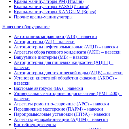
Краны-манипуляторы PM (Италия)
Краны-манипуляторы FASSI (Италия)
Краны-манипуляторы KANGLIM (Корея)
Прочие краны-манипуляторы
Навесное оборудование
Автотопливозаправщики (АТЗ) – навески
Автоцистерны (АЦ) – навески
Автоцистерны нефтепромысловые (АЦН) – навески
Агрегаты сбора газового конденсата (АКН) – навески
Вакуумные цистерны (МВ) – навески
Автоцистерны для пищевых жидкостей (АЦПТ) –
навески
Автоцистерны для технической воды (АЦВ) – навески
Установки кислотной обработки скважин (АКОС) –
навески
Вахтовые автобусы (ВА) – навески
Универсальные моторные подогреватели (УМП-400) –
навески
Агрегаты ремонтно-сварочные (АРС) – навески
Передвижные мастерские (ПАРМ) – навески
Паропромысловые установки (ППУА) – навески
Агрегаты депарафинизации (АДПМ) – навески
Контейнер-цистерны