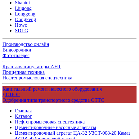
Shantui
Liugong
Longgong
DongFeng
Howo
SDLG
Производство онлайн
Видеоролики
Фотогалерея
Краны-манипуляторы АНТ
Прицепная техника
Нефтепромысловая спецтехника
Капитальный ремонт навесного оборудования
ДОПОГ
Одобрения типа транспортного средства ОТТС
Главная
Каталог
Нефтепромысловая спецтехника
Цементировочные насосные агрегаты
Цементировочный агрегат ЦА-32 УЗСТ-008-20 Камаз
43118-50 (поршневой насос)