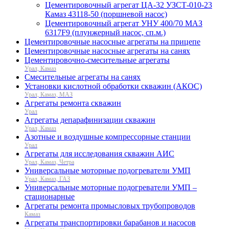
Цементировочный агрегат ЦА-32 УЗСТ-010-23
Камаз 43118-50 (поршневой насос)
Цементировочный агрегат УНУ 400/70 МАЗ
6317F9 (плунжерный насос, сп.м.)
Цементировочные насосные агрегаты на прицепе
Цементировочные насосные агрегаты на санях
Цементировочно-смесительные агрегаты
Урал, Камаз
Смесительные агрегаты на санях
Установки кислотной обработки скважин (АКОС)
Урал, Камаз, МАЗ
Агрегаты ремонта скважин
Урал
Агрегаты депарафинизации скважин
Урал, Камаз
Азотные и воздушные компрессорные станции
Урал
Агрегаты для исследования скважин АИС
Урал, Камаз, Четра
Универсальные моторные подогреватели УМП
Урал, Камаз, ГАЗ
Универсальные моторные подогреватели УМП –
стационарные
Агрегаты ремонта промысловых трубопроводов
Камаз
Агрегаты транспортировки барабанов и насосов