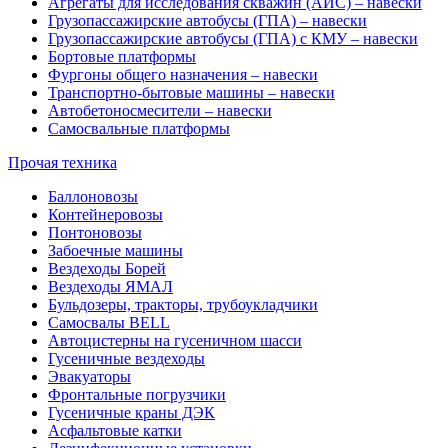
Агрегаты для исследования скважин (АИС) – навески
Грузопассажирские автобусы (ГПА) – навески
Грузопассажирские автобусы (ГПА) с КМУ – навески
Бортовые платформы
Фургоны общего назначения – навески
Транспортно-бытовые машины – навески
Автобетоносмесители – навески
Самосвальные платформы
Прочая техника
Баллоновозы
Контейнеровозы
Понтоновозы
Забоечные машины
Вездеходы Борей
Вездеходы ЯМАЛ
Бульдозеры, тракторы, трубоукладчики
Самосвалы BELL
Автоцистерны на гусеничном шасси
Гусеничные вездеходы
Эвакуаторы
Фронтальные погрузчики
Гусеничные краны ДЭК
Асфальтовые катки