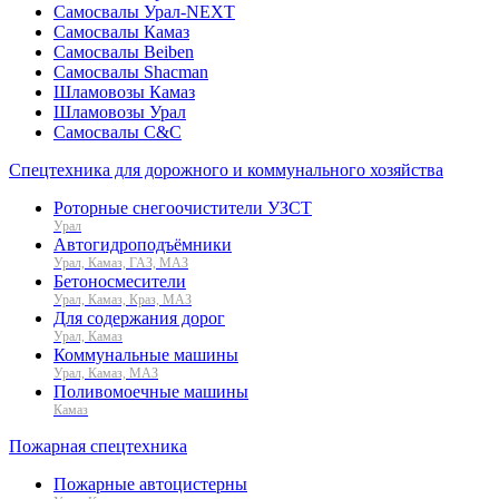
Самосвалы Урал-NEXT
Самосвалы Камаз
Самосвалы Beiben
Самосвалы Shacman
Шламовозы Камаз
Шламовозы Урал
Самосвалы C&C
Спецтехника для дорожного и коммунального хозяйства
Роторные снегоочистители УЗСТ
Урал
Автогидроподъёмники
Урал, Камаз, ГАЗ, МАЗ
Бетоносмесители
Урал, Камаз, Краз, МАЗ
Для содержания дорог
Урал, Камаз
Коммунальные машины
Урал, Камаз, МАЗ
Поливомоечные машины
Камаз
Пожарная спецтехника
Пожарные автоцистерны