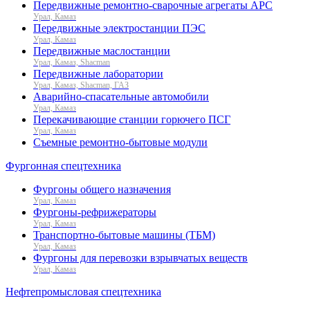
Передвижные ремонтно-сварочные агрегаты АРС
Урал, Камаз
Передвижные электростанции ПЭС
Урал, Камаз
Передвижные маслостанции
Урал, Камаз, Shacman
Передвижные лаборатории
Урал, Камаз, Shacman, ГАЗ
Аварийно-спасательные автомобили
Урал, Камаз
Перекачивающие станции горючего ПСГ
Урал, Камаз
Съемные ремонтно-бытовые модули
Фургонная спецтехника
Фургоны общего назначения
Урал, Камаз
Фургоны-рефрижераторы
Урал, Камаз
Транспортно-бытовые машины (ТБМ)
Урал, Камаз
Фургоны для перевозки взрывчатых веществ
Урал, Камаз
Нефтепромысловая спецтехника