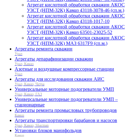
Агрегат кислотной обработки скважин АКОС
УЗСТ (НПМ-32К) Камаз 43118-3078-46 (сп.м.)
Агрегат кислотной обработки скважин АКОС
УЗСТ (НПМ-32К) Камаз 43118-1017-10
Агрегат кислотной обработки скважин АКОС
УЗСТ (НПМ-32К) Камаз 63501-23025-52
Агрегат кислотной обработки скважин АКОС
УЗСТ (НПМ-32К) МАЗ 6317F9 (сп.м.)
Агрегаты ремонта скважин
Урал
Агрегаты депарафинизации скважин
Урал, Камаз
Азотные и воздушные компрессорные станции
Урал
Агрегаты для исследования скважин АИС
Урал, Камаз, Четра
Универсальные моторные подогреватели УМП
Урал, Камаз, ГАЗ
Универсальные моторные подогреватели УМП –
стационарные
Агрегаты ремонта промысловых трубопроводов
Камаз
Агрегаты транспортировки барабанов и насосов
Урал, Камаз, Shacman
Установки блоков манифольдов
Камаз