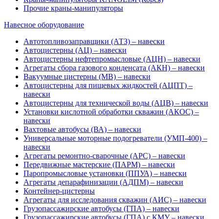
Прочие краны-манипуляторы
Навесное оборудование
Автотопливозаправщики (АТЗ) – навески
Автоцистерны (АЦ) – навески
Автоцистерны нефтепромысловые (АЦН) – навески
Агрегаты сбора газового конденсата (АКН) – навески
Вакуумные цистерны (МВ) – навески
Автоцистерны для пищевых жидкостей (АЦПТ) –
навески
Автоцистерны для технической воды (АЦВ) – навески
Установки кислотной обработки скважин (АКОС) –
навески
Вахтовые автобусы (ВА) – навески
Универсальные моторные подогреватели (УМП-400) –
навески
Агрегаты ремонтно-сварочные (АРС) – навески
Передвижные мастерские (ПАРМ) – навески
Паропромысловые установки (ППУА) – навески
Агрегаты депарафинизации (АДПМ) – навески
Контейнер-цистерны
Агрегаты для исследования скважин (АИС) – навески
Грузопассажирские автобусы (ГПА) – навески
Грузопассажирские автобусы (ГПА) с КМУ – навески