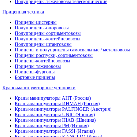
Полуприцепы-тяжеловозы телескопические
Прицепная техника
Прицепы-цистерны
Полуприцепы-опоровозы
Полуприцепы-сортиментовозы
Полуприцепы-контейнеровозы
Полуприцепы-штанговозы
Прицепы и полуприцепы самосвальные / металловозы
Прицепы-роспуски, сортиментовозы
Прицепы-контейнеровозы
Прицепы-тяжеловозы
Прицепы-фургоны
Бортовые прицепы
Крано-манипуляторные установки
Краны манипуляторы АНТ (Россия)
Краны-манипуляторы ИНМАН (Россия)
Краны-манипуляторы PALFINGER (Австрия)
Краны-манипуляторы UNIC (Япония)
Краны-манипуляторы HIAB (Швеция)
Краны-манипуляторы PM (Италия)
Краны-манипуляторы FASSI (Италия)
Краны-манипуляторы KANGLIM (Корея)