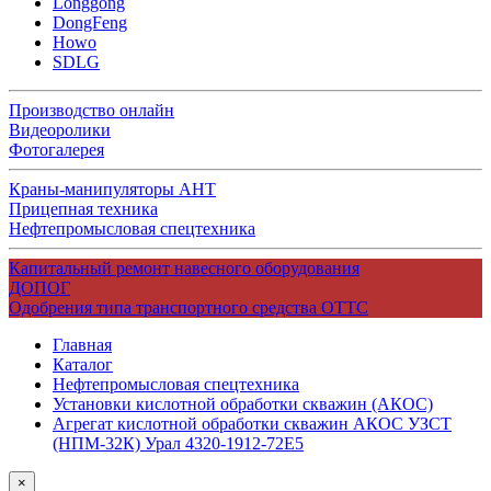
Longgong
DongFeng
Howo
SDLG
Производство онлайн
Видеоролики
Фотогалерея
Краны-манипуляторы АНТ
Прицепная техника
Нефтепромысловая спецтехника
Капитальный ремонт навесного оборудования
ДОПОГ
Одобрения типа транспортного средства ОТТС
Главная
Каталог
Нефтепромысловая спецтехника
Установки кислотной обработки скважин (АКОС)
Агрегат кислотной обработки скважин АКОС УЗСТ
(НПМ-32К) Урал 4320-1912-72Е5
×