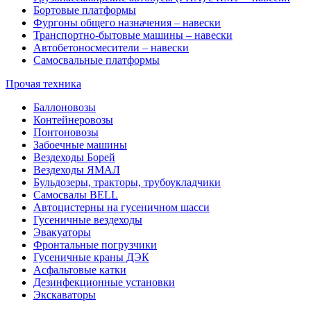
Бортовые платформы
Фургоны общего назначения – навески
Транспортно-бытовые машины – навески
Автобетоносмесители – навески
Самосвальные платформы
Прочая техника
Баллоновозы
Контейнеровозы
Понтоновозы
Забоечные машины
Вездеходы Борей
Вездеходы ЯМАЛ
Бульдозеры, тракторы, трубоукладчики
Самосвалы BELL
Автоцистерны на гусеничном шасси
Гусеничные вездеходы
Эвакуаторы
Фронтальные погрузчики
Гусеничные краны ДЭК
Асфальтовые катки
Дезинфекционные установки
Экскаваторы