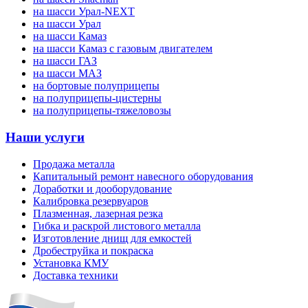
на шасси Урал-NEXT
на шасси Урал
на шасси Камаз
на шасси Камаз с газовым двигателем
на шасси ГАЗ
на шасси МАЗ
на бортовые полуприцепы
на полуприцепы-цистерны
на полуприцепы-тяжеловозы
Наши услуги
Продажа металла
Капитальный ремонт навесного оборудования
Доработки и дооборудование
Калибровка резервуаров
Плазменная, лазерная резка
Гибка и раскрой листового металла
Изготовление днищ для емкостей
Дробеструйка и покраска
Установка КМУ
Доставка техники