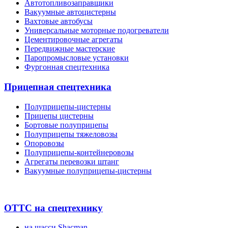
Автотопливозаправщики
Вакуумные автоцистерны
Вахтовые автобусы
Универсальные моторные подогреватели
Цементировочные агрегаты
Передвижные мастерские
Паропромысловые установки
Фургонная спецтехника
Прицепная спецтехника
Полуприцепы-цистерны
Прицепы цистерны
Бортовые полуприцепы
Полуприцепы тяжеловозы
Опоровозы
Полуприцепы-контейнеровозы
Агрегаты перевозки штанг
Вакуумные полуприцепы-цистерны
ОТТС на спецтехнику
на шасси Shacman