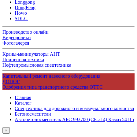
Longgong
DongFeng
Howo
SDLG
Производство онлайн
Видеоролики
Фотогалерея
Краны-манипуляторы АНТ
Прицепная техника
Нефтепромысловая спецтехника
Капитальный ремонт навесного оборудования
ДОПОГ
Одобрения типа транспортного средства ОТТС
Главная
Каталог
Спецтехника для дорожного и коммунального хозяйства
Бетоносмесители
Автобетоносмеситель АБС 993700 (СБ-214) Камаз 54115
×