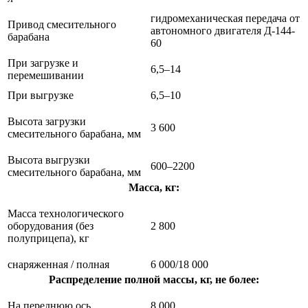
гидромеханическая передача от
Привод смесительного
автономного двигателя Д-144-
барабана
60
При загрузке и
6,5–14
перемешивании
При выгрузке
6,5–10
Высота загрузки
3 600
смесительного барабана, мм
Высота выгрузки
600–2200
смесительного барабана, мм
Масса, кг:
Масса технологического
оборудования (без
2 800
полуприцепа), кг
снаряженная / полная
6 000/18 000
Распределение полной массы, кг, не более:
На переднюю ось
8 000