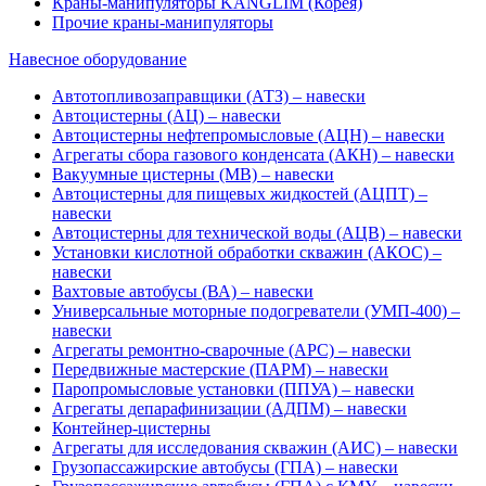
Краны-манипуляторы KANGLIM (Корея)
Прочие краны-манипуляторы
Навесное оборудование
Автотопливозаправщики (АТЗ) – навески
Автоцистерны (АЦ) – навески
Автоцистерны нефтепромысловые (АЦН) – навески
Агрегаты сбора газового конденсата (АКН) – навески
Вакуумные цистерны (МВ) – навески
Автоцистерны для пищевых жидкостей (АЦПТ) –
навески
Автоцистерны для технической воды (АЦВ) – навески
Установки кислотной обработки скважин (АКОС) –
навески
Вахтовые автобусы (ВА) – навески
Универсальные моторные подогреватели (УМП-400) –
навески
Агрегаты ремонтно-сварочные (АРС) – навески
Передвижные мастерские (ПАРМ) – навески
Паропромысловые установки (ППУА) – навески
Агрегаты депарафинизации (АДПМ) – навески
Контейнер-цистерны
Агрегаты для исследования скважин (АИС) – навески
Грузопассажирские автобусы (ГПА) – навески