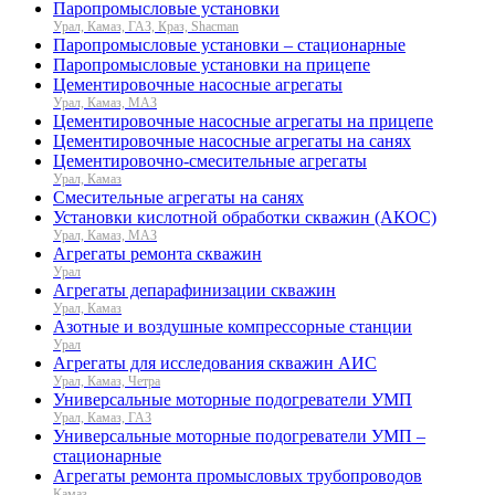
Паропромысловые установки
Урал, Камаз, ГАЗ, Краз, Shacman
Паропромысловые установки – стационарные
Паропромысловые установки на прицепе
Цементировочные насосные агрегаты
Урал, Камаз, МАЗ
Цементировочные насосные агрегаты на прицепе
Цементировочные насосные агрегаты на санях
Цементировочно-смесительные агрегаты
Урал, Камаз
Смесительные агрегаты на санях
Установки кислотной обработки скважин (АКОС)
Урал, Камаз, МАЗ
Агрегаты ремонта скважин
Урал
Агрегаты депарафинизации скважин
Урал, Камаз
Азотные и воздушные компрессорные станции
Урал
Агрегаты для исследования скважин АИС
Урал, Камаз, Четра
Универсальные моторные подогреватели УМП
Урал, Камаз, ГАЗ
Универсальные моторные подогреватели УМП –
стационарные
Агрегаты ремонта промысловых трубопроводов
Камаз