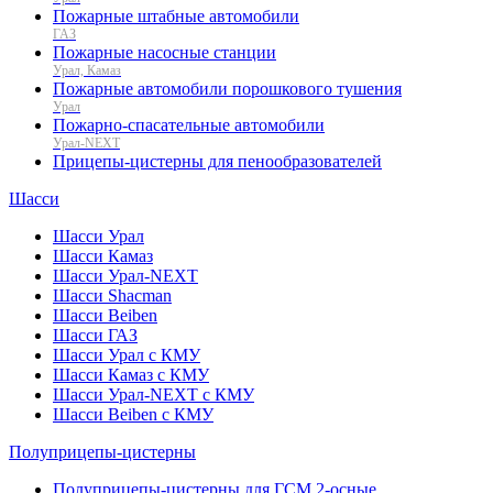
Пожарные штабные автомобили
ГАЗ
Пожарные насосные станции
Урал, Камаз
Пожарные автомобили порошкового тушения
Урал
Пожарно-спасательные автомобили
Урал-NEXT
Прицепы-цистерны для пенообразователей
Шасси
Шасси Урал
Шасси Камаз
Шасси Урал-NEXT
Шасси Shacman
Шасси Beiben
Шасси ГАЗ
Шасси Урал с КМУ
Шасси Камаз с КМУ
Шасси Урал-NEXT с КМУ
Шасси Beiben с КМУ
Полуприцепы-цистерны
Полуприцепы-цистерны для ГСМ 2-осные