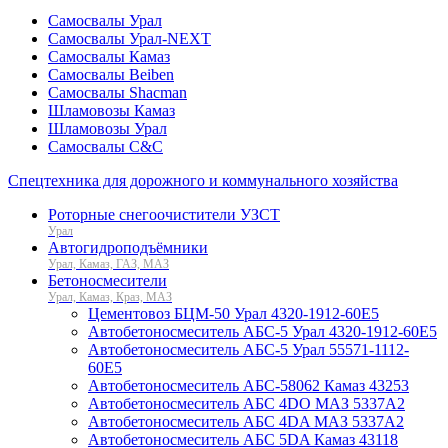
Самосвалы Урал
Самосвалы Урал-NEXT
Самосвалы Камаз
Самосвалы Beiben
Самосвалы Shacman
Шламовозы Камаз
Шламовозы Урал
Самосвалы C&C
Спецтехника для дорожного и коммунального хозяйства
Роторные снегоочистители УЗСТ
Урал
Автогидроподъёмники
Урал, Камаз, ГАЗ, МАЗ
Бетоносмесители
Урал, Камаз, Краз, МАЗ
Цементовоз БЦМ-50 Урал 4320-1912-60Е5
Автобетоносмеситель АБС-5 Урал 4320-1912-60Е5
Автобетоносмеситель АБС-5 Урал 55571-1112-
60Е5
Автобетоносмеситель АБС-58062 Камаз 43253
Автобетоносмеситель АБС 4DO МАЗ 5337А2
Автобетоносмеситель АБС 4DA МАЗ 5337А2
Автобетоносмеситель АБС 5DA Камаз 43118