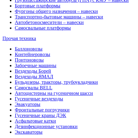
Грузопассажирские автобусы (ГПА) с КМУ – навески
Бортовые платформы
Фургоны общего назначения – навески
Транспортно-бытовые машины – навески
Автобетоносмесители – навески
Самосвальные платформы
Прочая техника
Баллоновозы
Контейнеровозы
Понтоновозы
Забоечные машины
Вездеходы Борей
Вездеходы ЯМАЛ
Бульдозеры, тракторы, трубоукладчики
Самосвалы BELL
Автоцистерны на гусеничном шасси
Гусеничные вездеходы
Эвакуаторы
Фронтальные погрузчики
Гусеничные краны ДЭК
Асфальтовые катки
Дезинфекционные установки
Экскаваторы