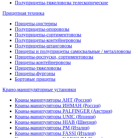
Полуприцепы-тяжеловозы телескопические
Прицепная техника
Прицепы-цистерны
Полуприцепы-опоровозы
Полуприцепы-сортиментовозы
Полуприцепы-контейнеровозы
Полуприцепы-штанговозы
Прицепы и полуприцепы самосвальные / металловозы
Прицепы-роспуски, сортиментовозы
Прицепы-контейнеровозы
Прицепы-тяжеловозы
Прицепы-фургоны
Бортовые прицепы
Крано-манипуляторные установки
Краны манипуляторы АНТ (Россия)
Краны-манипуляторы ИНМАН (Россия)
Краны-манипуляторы PALFINGER (Австрия)
Краны-манипуляторы UNIC (Япония)
Краны-манипуляторы HIAB (Швеция)
Краны-манипуляторы PM (Италия)
Краны-манипуляторы FASSI (Италия)