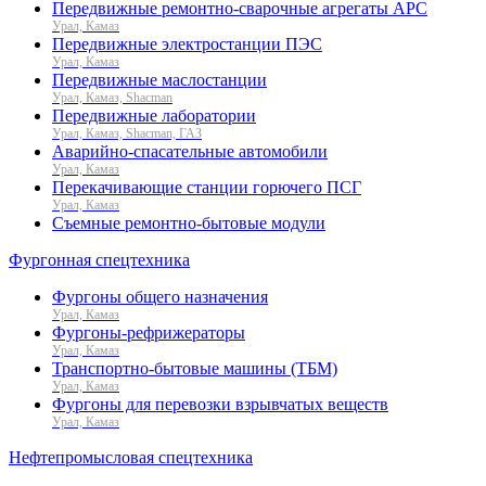
Передвижные ремонтно-сварочные агрегаты АРС
Урал, Камаз
Передвижные электростанции ПЭС
Урал, Камаз
Передвижные маслостанции
Урал, Камаз, Shacman
Передвижные лаборатории
Урал, Камаз, Shacman, ГАЗ
Аварийно-спасательные автомобили
Урал, Камаз
Перекачивающие станции горючего ПСГ
Урал, Камаз
Съемные ремонтно-бытовые модули
Фургонная спецтехника
Фургоны общего назначения
Урал, Камаз
Фургоны-рефрижераторы
Урал, Камаз
Транспортно-бытовые машины (ТБМ)
Урал, Камаз
Фургоны для перевозки взрывчатых веществ
Урал, Камаз
Нефтепромысловая спецтехника