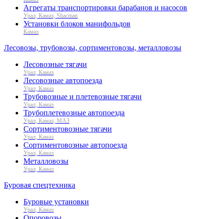
Агрегаты транспортировки барабанов и насосов
Урал, Камаз, Shacman
Установки блоков манифольдов
Камаз
Лесовозы, трубовозы, сортиментовозы, металловозы
Лесовозные тягачи
Урал, Камаз
Лесовозные автопоезда
Урал, Камаз
Трубовозные и плетевозные тягачи
Урал, Камаз
Трубоплетевозные автопоезда
Урал, Камаз, МАЗ
Сортиментовозные тягачи
Урал, Камаз
Сортиментовозные автопоезда
Урал, Камаз
Металловозы
Урал, Камаз
Буровая спецтехника
Буровые установки
Урал, Камаз
Опоровозы