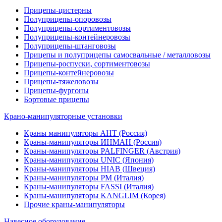
Прицепы-цистерны
Полуприцепы-опоровозы
Полуприцепы-сортиментовозы
Полуприцепы-контейнеровозы
Полуприцепы-штанговозы
Прицепы и полуприцепы самосвальные / металловозы
Прицепы-роспуски, сортиментовозы
Прицепы-контейнеровозы
Прицепы-тяжеловозы
Прицепы-фургоны
Бортовые прицепы
Крано-манипуляторные установки
Краны манипуляторы АНТ (Россия)
Краны-манипуляторы ИНМАН (Россия)
Краны-манипуляторы PALFINGER (Австрия)
Краны-манипуляторы UNIC (Япония)
Краны-манипуляторы HIAB (Швеция)
Краны-манипуляторы PM (Италия)
Краны-манипуляторы FASSI (Италия)
Краны-манипуляторы KANGLIM (Корея)
Прочие краны-манипуляторы
Навесное оборудование