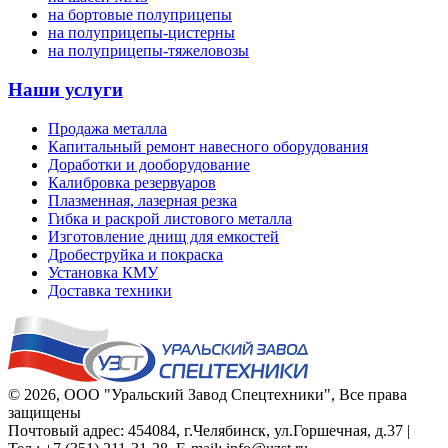
на бортовые полуприцепы
на полуприцепы-цистерны
на полуприцепы-тяжеловозы
Наши услуги
Продажа металла
Капитальный ремонт навесного оборудования
Доработки и дооборудование
Калибровка резервуаров
Плазменная, лазерная резка
Гибка и раскрой листового металла
Изготовление днищ для емкостей
Дробеструйка и покраска
Установка КМУ
Доставка техники
© 2026,
ООО "Уральский Завод Спецтехники"
, Все права
защищены
Почтовый адрес:
454084
,
г.Челябинск
,
ул.Горшечная, д.37
|