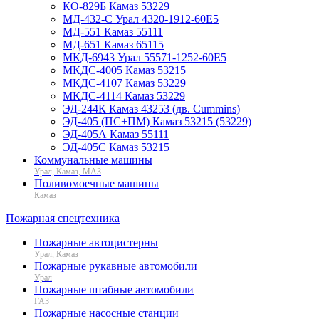
КО-829Б Камаз 53229
МД-432-С Урал 4320-1912-60Е5
МД-551 Камаз 55111
МД-651 Камаз 65115
МКД-6943 Урал 55571-1252-60Е5
МКДС-4005 Камаз 53215
МКДС-4107 Камаз 53229
МКДС-4114 Камаз 53229
ЭД-244К Камаз 43253 (дв. Cummins)
ЭД-405 (ПС+ПМ) Камаз 53215 (53229)
ЭД-405А Камаз 55111
ЭД-405С Камаз 53215
Коммунальные машины
Урал, Камаз, МАЗ
Поливомоечные машины
Камаз
Пожарная спецтехника
Пожарные автоцистерны
Урал, Камаз
Пожарные рукавные автомобили
Урал
Пожарные штабные автомобили
ГАЗ
Пожарные насосные станции