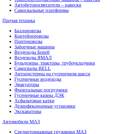
Автобетоносмесители – навески
Самосвальные платформы
Прочая техника
Баллоновозы
Контейнеровозы
Понтоновозы
Забоечные машины
Вездеходы Борей
Вездеходы ЯМАЛ
Бульдозеры, тракторы, трубоукладчики
Самосвалы BELL
Автоцистерны на гусеничном шасси
Гусеничные вездеходы
Эвакуаторы
Фронтальные погрузчики
Гусеничные краны ДЭК
Асфальтовые катки
Дезинфекционные установки
Экскаваторы
Автомобили МАЗ
Среднетоннажные грузовики МАЗ