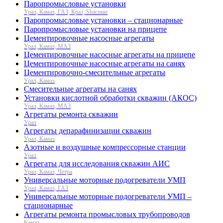
Паропромысловые установки
Урал, Камаз, ГАЗ, Краз, Shacman
Паропромысловые установки – стационарные
Паропромысловые установки на прицепе
Цементировочные насосные агрегаты
Урал, Камаз, МАЗ
Цементировочные насосные агрегаты на прицепе
Цементировочные насосные агрегаты на санях
Цементировочно-смесительные агрегаты
Урал, Камаз
Смесительные агрегаты на санях
Установки кислотной обработки скважин (АКОС)
Урал, Камаз, МАЗ
Агрегаты ремонта скважин
Урал
Агрегаты депарафинизации скважин
Урал, Камаз
Азотные и воздушные компрессорные станции
Урал
Агрегаты для исследования скважин АИС
Урал, Камаз, Четра
Универсальные моторные подогреватели УМП
Урал, Камаз, ГАЗ
Универсальные моторные подогреватели УМП –
стационарные
Агрегаты ремонта промысловых трубопроводов
Камаз