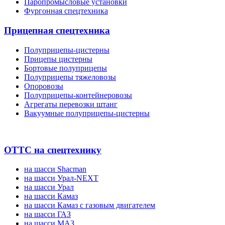
Паропромысловые установки
Фургонная спецтехника
Прицепная спецтехника
Полуприцепы-цистерны
Прицепы цистерны
Бортовые полуприцепы
Полуприцепы тяжеловозы
Опоровозы
Полуприцепы-контейнеровозы
Агрегаты перевозки штанг
Вакуумные полуприцепы-цистерны
ОТТС на спецтехнику
на шасси Shacman
на шасси Урал-NEXT
на шасси Урал
на шасси Камаз
на шасси Камаз с газовым двигателем
на шасси ГАЗ
на шасси МАЗ