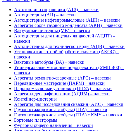
Автотопливозаправщики (АТЗ) – навески
Автоцистерны (АЦ) – навески
Автоцистерны нефтепромысловые (АЦН) – навески
Агрегаты сбора газового конденсата (АКН) – навески
Вакуумные цистерны (МВ) – навески
Автоцистерны для пищевых жидкостей (АЦПТ) –
навески
Автоцистерны для технической воды (АЦВ) – навески
Установки кислотной обработки скважин (АКОС) –
навески
Вахтовые автобусы (ВА) – навески
Универсальные моторные подогреватели (УМП-400) –
навески
Агрегаты ремонтно-сварочные (АРС) – навески
Передвижные мастерские (ПАРМ) – навески
Паропромысловые установки (ППУА) – навески
Агрегаты депарафинизации (АДПМ) – навески
Контейнер-цистерны
Агрегаты для исследования скважин (АИС) – навески
Грузопассажирские автобусы (ГПА) – навески
Грузопассажирские автобусы (ГПА) с КМУ – навески
Бортовые платформы
Фургоны общего назначения – навески
Транспортно-бытовые машины – навески