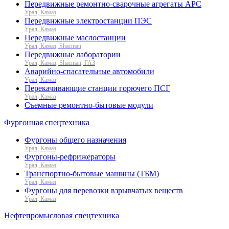
Передвижные ремонтно-сварочные агрегаты АРС
Урал, Камаз
Передвижные электростанции ПЭС
Урал, Камаз
Передвижные маслостанции
Урал, Камаз, Shacman
Передвижные лаборатории
Урал, Камаз, Shacman, ГАЗ
Аварийно-спасательные автомобили
Урал, Камаз
Перекачивающие станции горючего ПСГ
Урал, Камаз
Съемные ремонтно-бытовые модули
Фургонная спецтехника
Фургоны общего назначения
Урал, Камаз
Фургоны-рефрижераторы
Урал, Камаз
Транспортно-бытовые машины (ТБМ)
Урал, Камаз
Фургоны для перевозки взрывчатых веществ
Урал, Камаз
Нефтепромысловая спецтехника