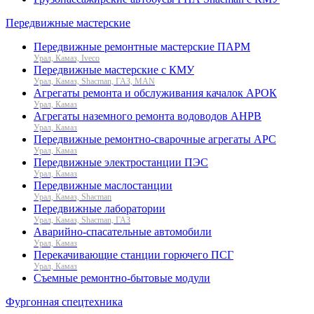
Передвижные мастерские
Передвижные ремонтные мастерские ПАРМ
Урал, Камаз, Iveco
Передвижные мастерские с КМУ
Урал, Камаз, Shacman, ГАЗ, MAN
Агрегаты ремонта и обслуживания качалок АРОК
Урал, Камаз
Агрегаты наземного ремонта водоводов АНРВ
Урал, Камаз
Передвижные ремонтно-сварочные агрегаты АРС
Урал, Камаз
Передвижные электростанции ПЭС
Урал, Камаз
Передвижные маслостанции
Урал, Камаз, Shacman
Передвижные лаборатории
Урал, Камаз, Shacman, ГАЗ
Аварийно-спасательные автомобили
Урал, Камаз
Перекачивающие станции горючего ПСГ
Урал, Камаз
Съемные ремонтно-бытовые модули
Фургонная спецтехника