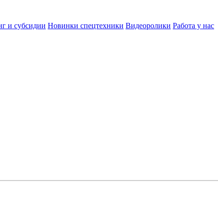
нг и субсидии
Новинки спецтехники
Видеоролики
Работа у нас