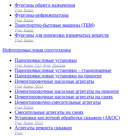
Фургоны общего назначения
Урал, Камаз
Фургоны-рефрижераторы
Урал, Камаз
Транспортно-бытовые машины (ТБМ)
Урал, Камаз
Фургоны для перевозки взрывчатых веществ
Урал, Камаз
Нефтепромысловая спецтехника
Паропромысловые установки
Урал, Камаз, ГАЗ, Краз, Shacman
Паропромысловые установки – стационарные
Паропромысловые установки на прицепе
Цементировочные насосные агрегаты
Урал, Камаз, МАЗ
Цементировочные насосные агрегаты на прицепе
Цементировочные насосные агрегаты на санях
Цементировочно-смесительные агрегаты
Урал, Камаз
Смесительные агрегаты на санях
Установки кислотной обработки скважин (АКОС)
Урал, Камаз, МАЗ
Агрегаты ремонта скважин
Урал