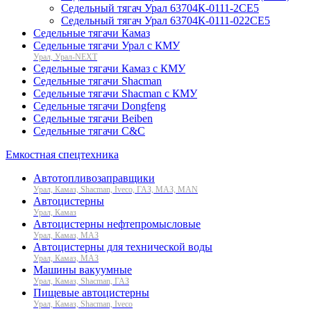
Седельный тягач Урал 63704К-0111-2СЕ5
Седельный тягач Урал 63704К-0111-022СЕ5
Седельные тягачи Камаз
Седельные тягачи Урал с КМУ
Урал, Урал-NEXT
Седельные тягачи Камаз с КМУ
Седельные тягачи Shacman
Седельные тягачи Shacman с КМУ
Седельные тягачи Dongfeng
Седельные тягачи Beiben
Седельные тягачи C&C
Емкостная спецтехника
Автотопливозаправщики
Урал, Камаз, Shacman, Iveco, ГАЗ, МАЗ, MAN
Автоцистерны
Урал, Камаз
Автоцистерны нефтепромысловые
Урал, Камаз, МАЗ
Автоцистерны для технической воды
Урал, Камаз, МАЗ
Машины вакуумные
Урал, Камаз, Shacman, ГАЗ
Пищевые автоцистерны
Урал, Камаз, Shacman, Iveco