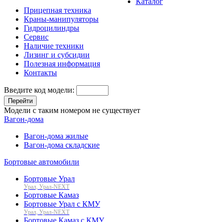
Каталог
Прицепная техника
Краны-манипуляторы
Гидроцилиндры
Сервис
Наличие техники
Лизинг и субсидии
Полезная информация
Контакты
Введите код модели:
Перейти
Модели с таким номером не существует
Вагон-дома
Вагон-дома жилые
Вагон-дома складские
Бортовые автомобили
Бортовые Урал
Урал, Урал-NEXT
Бортовые Камаз
Бортовые Урал с КМУ
Урал, Урал-NEXT
Бортовые Камаз с КМУ