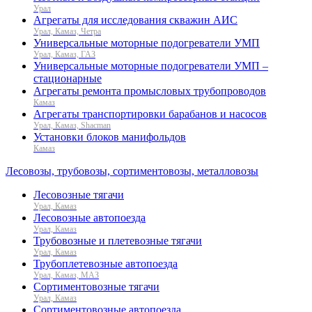
Урал
Агрегаты для исследования скважин АИС
Урал, Камаз, Четра
Универсальные моторные подогреватели УМП
Урал, Камаз, ГАЗ
Универсальные моторные подогреватели УМП –
стационарные
Агрегаты ремонта промысловых трубопроводов
Камаз
Агрегаты транспортировки барабанов и насосов
Урал, Камаз, Shacman
Установки блоков манифольдов
Камаз
Лесовозы, трубовозы, сортиментовозы, металловозы
Лесовозные тягачи
Урал, Камаз
Лесовозные автопоезда
Урал, Камаз
Трубовозные и плетевозные тягачи
Урал, Камаз
Трубоплетевозные автопоезда
Урал, Камаз, МАЗ
Сортиментовозные тягачи
Урал, Камаз
Сортиментовозные автопоезда