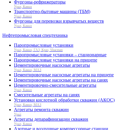
Фургоны-рефрижераторы
Урал, Камаз
Транспортно-бытовые машины (ТБМ)
Урал, Камаз
Фургоны для перевозки взрывчатых веществ
Урал, Камаз
Нефтепромысловая спецтехника
Паропромысловые установки
Урал, Камаз, ГАЗ, Краз, Shacman
Паропромысловые установки – стационарные
Паропромысловые установки на прицепе
Цементировочные насосные агрегаты
Урал, Камаз, МАЗ
Цементировочные насосные агрегаты на прицепе
Цементировочные насосные агрегаты на санях
Цементировочно-смесительные агрегаты
Урал, Камаз
Смесительные агрегаты на санях
Установки кислотной обработки скважин (АКОС)
Урал, Камаз, МАЗ
Агрегаты ремонта скважин
Урал
Агрегаты депарафинизации скважин
Урал, Камаз
Азотные и воздушные компрессорные станции