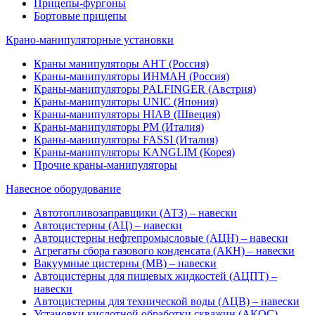
Прицепы-фургоны
Бортовые прицепы
Крано-манипуляторные установки
Краны манипуляторы АНТ (Россия)
Краны-манипуляторы ИНМАН (Россия)
Краны-манипуляторы PALFINGER (Австрия)
Краны-манипуляторы UNIC (Япония)
Краны-манипуляторы HIAB (Швеция)
Краны-манипуляторы PM (Италия)
Краны-манипуляторы FASSI (Италия)
Краны-манипуляторы KANGLIM (Корея)
Прочие краны-манипуляторы
Навесное оборудование
Автотопливозаправщики (АТЗ) – навески
Автоцистерны (АЦ) – навески
Автоцистерны нефтепромысловые (АЦН) – навески
Агрегаты сбора газового конденсата (АКН) – навески
Вакуумные цистерны (МВ) – навески
Автоцистерны для пищевых жидкостей (АЦПТ) –
навески
Автоцистерны для технической воды (АЦВ) – навески
Установки кислотной обработки скважин (АКОС) –