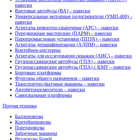
навески
Вахтовые автобусы (ВА) – навески
Универсальные моторные подогреватели (УМП-400) –
навески
Агрегаты ремонтно-сварочные (АРС) – навески
Передвижные мастерские (ПАРМ) – навески
Паропромысловые установки (ППУА) – навески
Агрегаты депарафинизации (АДПМ) – навески
Контейнер-цистерны
Агрегаты для исследования скважин (АИС) – навески
Грузопассажирские автобусы (ГПА) – навески
Грузопассажирские автобусы (ГПА) с КМУ – навески
Бортовые платформы
Фургоны общего назначения – навески
Транспортно-бытовые машины – навески
Автобетоносмесители – навески
Самосвальные платформы
Прочая техника
Баллоновозы
Контейнеровозы
Понтоновозы
Забоечные машины
Вездеходы Борей