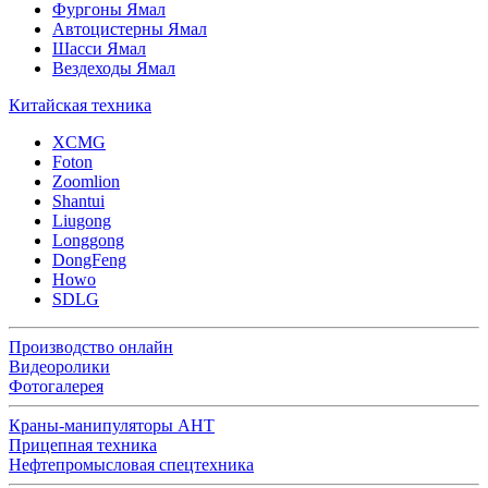
Фургоны Ямал
Автоцистерны Ямал
Шасси Ямал
Вездеходы Ямал
Китайская техника
XCMG
Foton
Zoomlion
Shantui
Liugong
Longgong
DongFeng
Howo
SDLG
Производство онлайн
Видеоролики
Фотогалерея
Краны-манипуляторы АНТ
Прицепная техника
Нефтепромысловая спецтехника