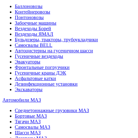
Баллоновозы
Контейнеровозы
Понтоновозы
Забоечные машины
Вездеходы Борей
Вездеходы ЯМАЛ
Бульдозеры, тракторы, трубоукладчики
Самосвалы BELL
Автоцистерны на гусеничном шасси
Гусеничные вездеходы
Эвакуаторы
Фронтальные погрузчики
Гусеничные краны ДЭК
Асфальтовые катки
Дезинфекционные установки
Экскаваторы
Автомобили МАЗ
Среднетоннажные грузовики МАЗ
Бортовые МАЗ
Тягачи МАЗ
Самосвалы МАЗ
Шасси МАЗ