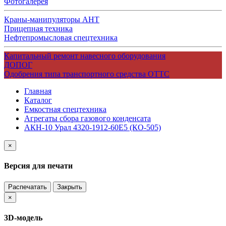
Фотогалерея
Краны-манипуляторы АНТ
Прицепная техника
Нефтепромысловая спецтехника
Капитальный ремонт навесного оборудования
ДОПОГ
Одобрения типа транспортного средства ОТТС
Главная
Каталог
Емкостная спецтехника
Агрегаты сбора газового конденсата
АКН-10 Урал 4320-1912-60Е5 (КО-505)
×
Версия для печати
Распечатать
Закрыть
×
3D-модель