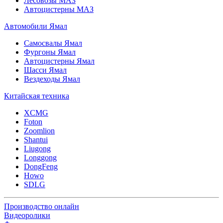
Лесовозы МАЗ
Автоцистерны МАЗ
Автомобили Ямал
Самосвалы Ямал
Фургоны Ямал
Автоцистерны Ямал
Шасси Ямал
Вездеходы Ямал
Китайская техника
XCMG
Foton
Zoomlion
Shantui
Liugong
Longgong
DongFeng
Howo
SDLG
Производство онлайн
Видеоролики