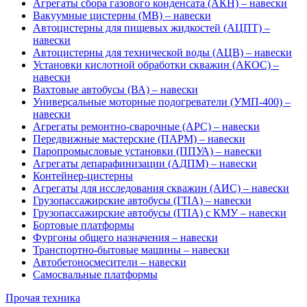
Агрегаты сбора газового конденсата (АКН) – навески
Вакуумные цистерны (МВ) – навески
Автоцистерны для пищевых жидкостей (АЦПТ) –
навески
Автоцистерны для технической воды (АЦВ) – навески
Установки кислотной обработки скважин (АКОС) –
навески
Вахтовые автобусы (ВА) – навески
Универсальные моторные подогреватели (УМП-400) –
навески
Агрегаты ремонтно-сварочные (АРС) – навески
Передвижные мастерские (ПАРМ) – навески
Паропромысловые установки (ППУА) – навески
Агрегаты депарафинизации (АДПМ) – навески
Контейнер-цистерны
Агрегаты для исследования скважин (АИС) – навески
Грузопассажирские автобусы (ГПА) – навески
Грузопассажирские автобусы (ГПА) с КМУ – навески
Бортовые платформы
Фургоны общего назначения – навески
Транспортно-бытовые машины – навески
Автобетоносмесители – навески
Самосвальные платформы
Прочая техника