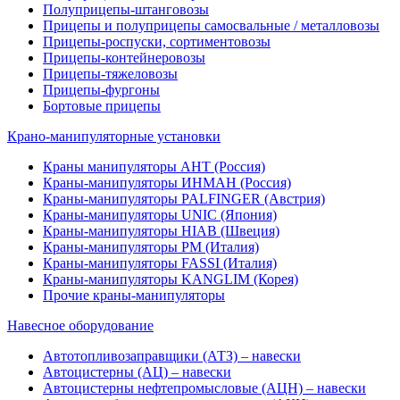
Полуприцепы-штанговозы
Прицепы и полуприцепы самосвальные / металловозы
Прицепы-роспуски, сортиментовозы
Прицепы-контейнеровозы
Прицепы-тяжеловозы
Прицепы-фургоны
Бортовые прицепы
Крано-манипуляторные установки
Краны манипуляторы АНТ (Россия)
Краны-манипуляторы ИНМАН (Россия)
Краны-манипуляторы PALFINGER (Австрия)
Краны-манипуляторы UNIC (Япония)
Краны-манипуляторы HIAB (Швеция)
Краны-манипуляторы PM (Италия)
Краны-манипуляторы FASSI (Италия)
Краны-манипуляторы KANGLIM (Корея)
Прочие краны-манипуляторы
Навесное оборудование
Автотопливозаправщики (АТЗ) – навески
Автоцистерны (АЦ) – навески
Автоцистерны нефтепромысловые (АЦН) – навески