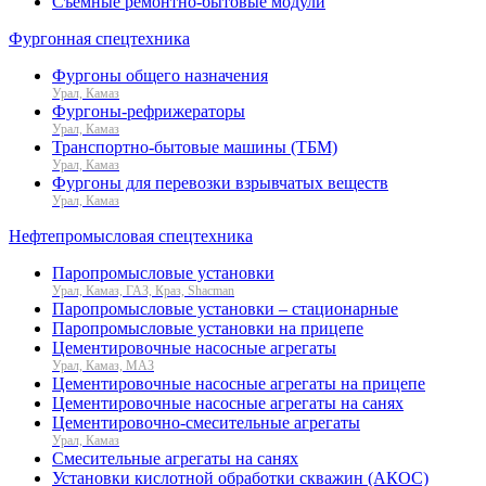
Съемные ремонтно-бытовые модули
Фургонная спецтехника
Фургоны общего назначения
Урал, Камаз
Фургоны-рефрижераторы
Урал, Камаз
Транспортно-бытовые машины (ТБМ)
Урал, Камаз
Фургоны для перевозки взрывчатых веществ
Урал, Камаз
Нефтепромысловая спецтехника
Паропромысловые установки
Урал, Камаз, ГАЗ, Краз, Shacman
Паропромысловые установки – стационарные
Паропромысловые установки на прицепе
Цементировочные насосные агрегаты
Урал, Камаз, МАЗ
Цементировочные насосные агрегаты на прицепе
Цементировочные насосные агрегаты на санях
Цементировочно-смесительные агрегаты
Урал, Камаз
Смесительные агрегаты на санях
Установки кислотной обработки скважин (АКОС)