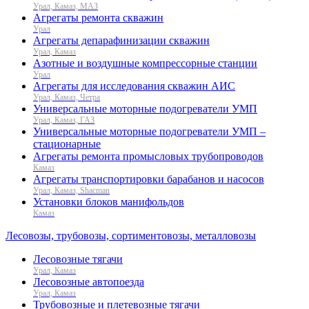
Урал, Камаз, МАЗ
Агрегаты ремонта скважин
Урал
Агрегаты депарафинизации скважин
Урал, Камаз
Азотные и воздушные компрессорные станции
Урал
Агрегаты для исследования скважин АИС
Урал, Камаз, Четра
Универсальные моторные подогреватели УМП
Урал, Камаз, ГАЗ
Универсальные моторные подогреватели УМП –
стационарные
Агрегаты ремонта промысловых трубопроводов
Камаз
Агрегаты транспортировки барабанов и насосов
Урал, Камаз, Shacman
Установки блоков манифольдов
Камаз
Лесовозы, трубовозы, сортиментовозы, металловозы
Лесовозные тягачи
Урал, Камаз
Лесовозные автопоезда
Урал, Камаз
Трубовозные и плетевозные тягачи