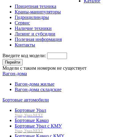
Каталог
Прицепная техника
Краны-манипуляторы
Гидроцилиндры
Сервис
Наличие техники
Лизинг и субсидии
Полезная информация
Контакты
Введите код модели:
Перейти
Модели с таким номером не существует
Вагон-дома
Вагон-дома жилые
Вагон-дома складские
Бортовые автомобили
Бортовые Урал
Урал, Урал-NEXT
Бортовые Камаз
Бортовые Урал с КМУ
Урал, Урал-NEXT
Бортовые Камаз с КМУ