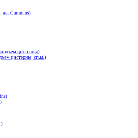
. дв. Cummins)
оподъем цистерны)
ъем цистерны, сп.м.)
)
ins)
)
.)