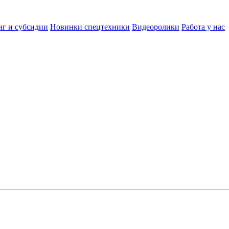
нг и субсидии
Новинки спецтехники
Видеоролики
Работа у нас