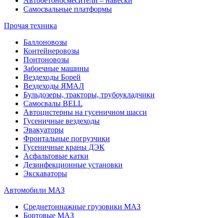
Автобетоносмесители – навески
Самосвальные платформы
Прочая техника
Баллоновозы
Контейнеровозы
Понтоновозы
Забоечные машины
Вездеходы Борей
Вездеходы ЯМАЛ
Бульдозеры, тракторы, трубоукладчики
Самосвалы BELL
Автоцистерны на гусеничном шасси
Гусеничные вездеходы
Эвакуаторы
Фронтальные погрузчики
Гусеничные краны ДЭК
Асфальтовые катки
Дезинфекционные установки
Экскаваторы
Автомобили МАЗ
Среднетоннажные грузовики МАЗ
Бортовые МАЗ