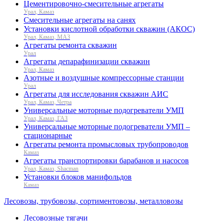
Цементировочно-смесительные агрегаты
Урал, Камаз
Смесительные агрегаты на санях
Установки кислотной обработки скважин (АКОС)
Урал, Камаз, МАЗ
Агрегаты ремонта скважин
Урал
Агрегаты депарафинизации скважин
Урал, Камаз
Азотные и воздушные компрессорные станции
Урал
Агрегаты для исследования скважин АИС
Урал, Камаз, Четра
Универсальные моторные подогреватели УМП
Урал, Камаз, ГАЗ
Универсальные моторные подогреватели УМП –
стационарные
Агрегаты ремонта промысловых трубопроводов
Камаз
Агрегаты транспортировки барабанов и насосов
Урал, Камаз, Shacman
Установки блоков манифольдов
Камаз
Лесовозы, трубовозы, сортиментовозы, металловозы
Лесовозные тягачи