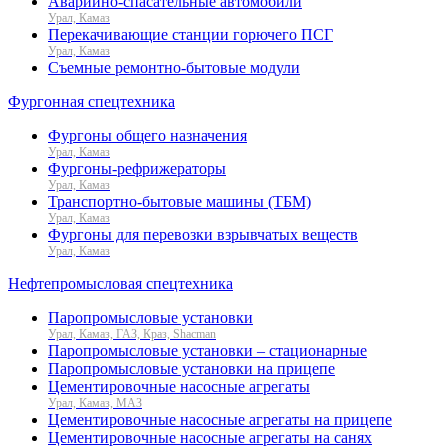
Аварийно-спасательные автомобили
Урал, Камаз
Перекачивающие станции горючего ПСГ
Урал, Камаз
Съемные ремонтно-бытовые модули
Фургонная спецтехника
Фургоны общего назначения
Урал, Камаз
Фургоны-рефрижераторы
Урал, Камаз
Транспортно-бытовые машины (ТБМ)
Урал, Камаз
Фургоны для перевозки взрывчатых веществ
Урал, Камаз
Нефтепромысловая спецтехника
Паропромысловые установки
Урал, Камаз, ГАЗ, Краз, Shacman
Паропромысловые установки – стационарные
Паропромысловые установки на прицепе
Цементировочные насосные агрегаты
Урал, Камаз, МАЗ
Цементировочные насосные агрегаты на прицепе
Цементировочные насосные агрегаты на санях