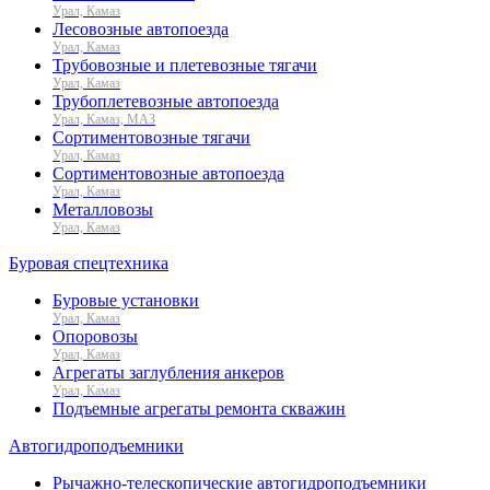
Урал, Камаз
Лесовозные автопоезда
Урал, Камаз
Трубовозные и плетевозные тягачи
Урал, Камаз
Трубоплетевозные автопоезда
Урал, Камаз, МАЗ
Сортиментовозные тягачи
Урал, Камаз
Сортиментовозные автопоезда
Урал, Камаз
Металловозы
Урал, Камаз
Буровая спецтехника
Буровые установки
Урал, Камаз
Опоровозы
Урал, Камаз
Агрегаты заглубления анкеров
Урал, Камаз
Подъемные агрегаты ремонта скважин
Автогидроподъемники
Рычажно-телескопические автогидроподъемники