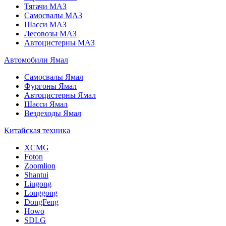
Тягачи МАЗ
Самосвалы МАЗ
Шасси МАЗ
Лесовозы МАЗ
Автоцистерны МАЗ
Автомобили Ямал
Самосвалы Ямал
Фургоны Ямал
Автоцистерны Ямал
Шасси Ямал
Вездеходы Ямал
Китайская техника
XCMG
Foton
Zoomlion
Shantui
Liugong
Longgong
DongFeng
Howo
SDLG