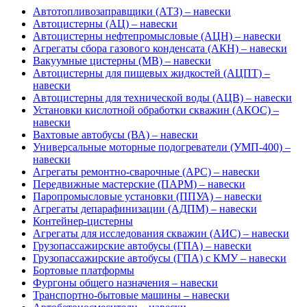
Автотопливозаправщики (АТЗ) – навески
Автоцистерны (АЦ) – навески
Автоцистерны нефтепромысловые (АЦН) – навески
Агрегаты сбора газового конденсата (АКН) – навески
Вакуумные цистерны (МВ) – навески
Автоцистерны для пищевых жидкостей (АЦПТ) –
навески
Автоцистерны для технической воды (АЦВ) – навески
Установки кислотной обработки скважин (АКОС) –
навески
Вахтовые автобусы (ВА) – навески
Универсальные моторные подогреватели (УМП-400) –
навески
Агрегаты ремонтно-сварочные (АРС) – навески
Передвижные мастерские (ПАРМ) – навески
Паропромысловые установки (ППУА) – навески
Агрегаты депарафинизации (АДПМ) – навески
Контейнер-цистерны
Агрегаты для исследования скважин (АИС) – навески
Грузопассажирские автобусы (ГПА) – навески
Грузопассажирские автобусы (ГПА) с КМУ – навески
Бортовые платформы
Фургоны общего назначения – навески
Транспортно-бытовые машины – навески