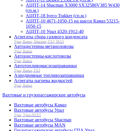
АЦПТ-14 Shacman X3000 SX32586V385 W430
(сп.м.)
АЦПТ-18 Iveco Trakker (сп.м.)
АЦПТ-10 4671-1050-15 на шасси Камаз 53215-
1050-15
АЦПТ-10 Урал 4320-1912-40
Агрегаты сбора газового конденсата
Урал, Камаз, Shacman, ГАЗ, МАЗ
Автоцистерны-метаноловозы
Урал, Камаз
Автоцистерны-кислотовозы
Урал, Камаз
Автотопливомаслозаправщики
Урал, Камаз, ГАЗ
Аэродромные топливозаправщики
Агрегаты нагрева жидкостей
Урал, Камаз
Вахтовые и грузопассажирские автобусы
Вахтовые автобусы Камаз
Вахтовые автобусы Урал
Урал, Урал-NEXT
Вахтовые автобусы Shacman
Вахтовые автобусы MAN
Грузопассажирские автобусы ГПА Урал