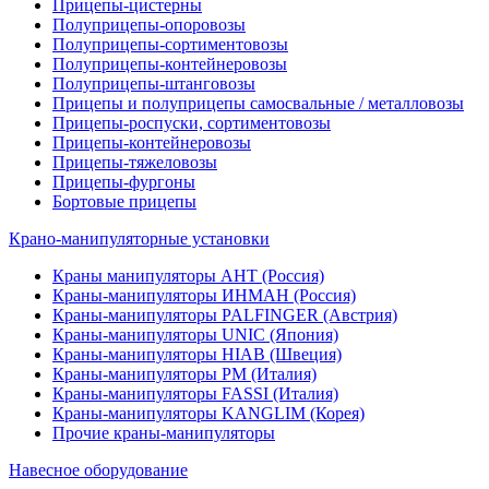
Прицепы-цистерны
Полуприцепы-опоровозы
Полуприцепы-сортиментовозы
Полуприцепы-контейнеровозы
Полуприцепы-штанговозы
Прицепы и полуприцепы самосвальные / металловозы
Прицепы-роспуски, сортиментовозы
Прицепы-контейнеровозы
Прицепы-тяжеловозы
Прицепы-фургоны
Бортовые прицепы
Крано-манипуляторные установки
Краны манипуляторы АНТ (Россия)
Краны-манипуляторы ИНМАН (Россия)
Краны-манипуляторы PALFINGER (Австрия)
Краны-манипуляторы UNIC (Япония)
Краны-манипуляторы HIAB (Швеция)
Краны-манипуляторы PM (Италия)
Краны-манипуляторы FASSI (Италия)
Краны-манипуляторы KANGLIM (Корея)
Прочие краны-манипуляторы
Навесное оборудование