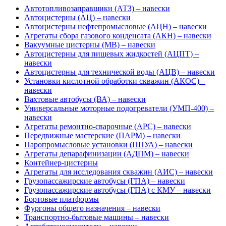
Автотопливозаправщики (АТЗ) – навески
Автоцистерны (АЦ) – навески
Автоцистерны нефтепромысловые (АЦН) – навески
Агрегаты сбора газового конденсата (АКН) – навески
Вакуумные цистерны (МВ) – навески
Автоцистерны для пищевых жидкостей (АЦПТ) –
навески
Автоцистерны для технической воды (АЦВ) – навески
Установки кислотной обработки скважин (АКОС) –
навески
Вахтовые автобусы (ВА) – навески
Универсальные моторные подогреватели (УМП-400) –
навески
Агрегаты ремонтно-сварочные (АРС) – навески
Передвижные мастерские (ПАРМ) – навески
Паропромысловые установки (ППУА) – навески
Агрегаты депарафинизации (АДПМ) – навески
Контейнер-цистерны
Агрегаты для исследования скважин (АИС) – навески
Грузопассажирские автобусы (ГПА) – навески
Грузопассажирские автобусы (ГПА) с КМУ – навески
Бортовые платформы
Фургоны общего назначения – навески
Транспортно-бытовые машины – навески