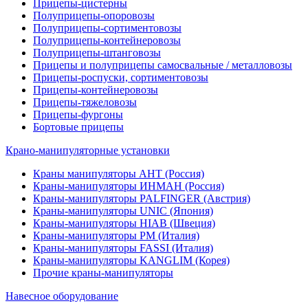
Прицепы-цистерны
Полуприцепы-опоровозы
Полуприцепы-сортиментовозы
Полуприцепы-контейнеровозы
Полуприцепы-штанговозы
Прицепы и полуприцепы самосвальные / металловозы
Прицепы-роспуски, сортиментовозы
Прицепы-контейнеровозы
Прицепы-тяжеловозы
Прицепы-фургоны
Бортовые прицепы
Крано-манипуляторные установки
Краны манипуляторы АНТ (Россия)
Краны-манипуляторы ИНМАН (Россия)
Краны-манипуляторы PALFINGER (Австрия)
Краны-манипуляторы UNIC (Япония)
Краны-манипуляторы HIAB (Швеция)
Краны-манипуляторы PM (Италия)
Краны-манипуляторы FASSI (Италия)
Краны-манипуляторы KANGLIM (Корея)
Прочие краны-манипуляторы
Навесное оборудование