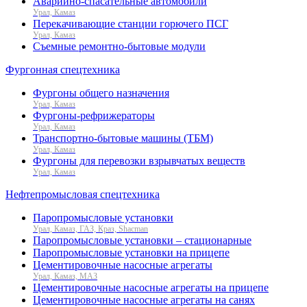
Аварийно-спасательные автомобили
Урал, Камаз
Перекачивающие станции горючего ПСГ
Урал, Камаз
Съемные ремонтно-бытовые модули
Фургонная спецтехника
Фургоны общего назначения
Урал, Камаз
Фургоны-рефрижераторы
Урал, Камаз
Транспортно-бытовые машины (ТБМ)
Урал, Камаз
Фургоны для перевозки взрывчатых веществ
Урал, Камаз
Нефтепромысловая спецтехника
Паропромысловые установки
Урал, Камаз, ГАЗ, Краз, Shacman
Паропромысловые установки – стационарные
Паропромысловые установки на прицепе
Цементировочные насосные агрегаты
Урал, Камаз, МАЗ
Цементировочные насосные агрегаты на прицепе
Цементировочные насосные агрегаты на санях