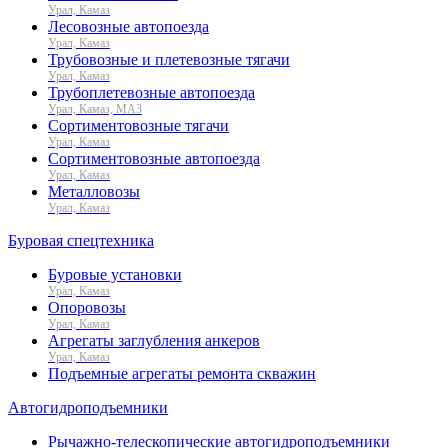
Урал, Камаз
Лесовозные автопоезда
Урал, Камаз
Трубовозные и плетевозные тягачи
Урал, Камаз
Трубоплетевозные автопоезда
Урал, Камаз, МАЗ
Сортиментовозные тягачи
Урал, Камаз
Сортиментовозные автопоезда
Урал, Камаз
Металловозы
Урал, Камаз
Буровая спецтехника
Буровые установки
Урал, Камаз
Опоровозы
Урал, Камаз
Агрегаты заглубления анкеров
Урал, Камаз
Подъемные агрегаты ремонта скважин
Автогидроподъемники
Рычажно-телескопические автогидроподъемники