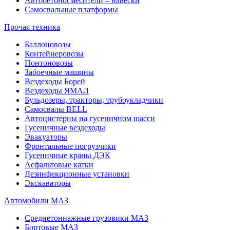
Автобетоносмесители – навески
Самосвальные платформы
Прочая техника
Баллоновозы
Контейнеровозы
Понтоновозы
Забоечные машины
Вездеходы Борей
Вездеходы ЯМАЛ
Бульдозеры, тракторы, трубоукладчики
Самосвалы BELL
Автоцистерны на гусеничном шасси
Гусеничные вездеходы
Эвакуаторы
Фронтальные погрузчики
Гусеничные краны ДЭК
Асфальтовые катки
Дезинфекционные установки
Экскаваторы
Автомобили МАЗ
Среднетоннажные грузовики МАЗ
Бортовые МАЗ