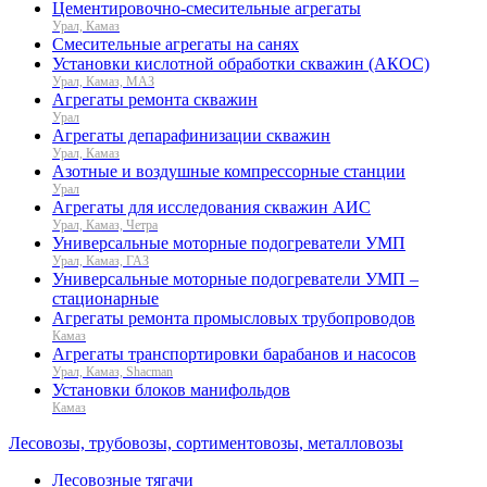
Цементировочно-смесительные агрегаты
Урал, Камаз
Смесительные агрегаты на санях
Установки кислотной обработки скважин (АКОС)
Урал, Камаз, МАЗ
Агрегаты ремонта скважин
Урал
Агрегаты депарафинизации скважин
Урал, Камаз
Азотные и воздушные компрессорные станции
Урал
Агрегаты для исследования скважин АИС
Урал, Камаз, Четра
Универсальные моторные подогреватели УМП
Урал, Камаз, ГАЗ
Универсальные моторные подогреватели УМП –
стационарные
Агрегаты ремонта промысловых трубопроводов
Камаз
Агрегаты транспортировки барабанов и насосов
Урал, Камаз, Shacman
Установки блоков манифольдов
Камаз
Лесовозы, трубовозы, сортиментовозы, металловозы
Лесовозные тягачи