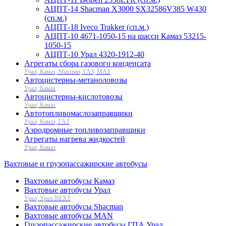
АЦПТ-14 Shacman X3000 SX32586V385 W430
(сп.м.)
АЦПТ-18 Iveco Trakker (сп.м.)
АЦПТ-10 4671-1050-15 на шасси Камаз 53215-
1050-15
АЦПТ-10 Урал 4320-1912-40
Агрегаты сбора газового конденсата
Урал, Камаз, Shacman, ГАЗ, МАЗ
Автоцистерны-метаноловозы
Урал, Камаз
Автоцистерны-кислотовозы
Урал, Камаз
Автотопливомаслозаправщики
Урал, Камаз, ГАЗ
Аэродромные топливозаправщики
Агрегаты нагрева жидкостей
Урал, Камаз
Вахтовые и грузопассажирские автобусы
Вахтовые автобусы Камаз
Вахтовые автобусы Урал
Урал, Урал-NEXT
Вахтовые автобусы Shacman
Вахтовые автобусы MAN
Грузопассажирские автобусы ГПА Урал