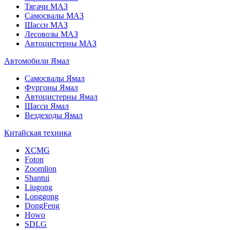
Тягачи МАЗ
Самосвалы МАЗ
Шасси МАЗ
Лесовозы МАЗ
Автоцистерны МАЗ
Автомобили Ямал
Самосвалы Ямал
Фургоны Ямал
Автоцистерны Ямал
Шасси Ямал
Вездеходы Ямал
Китайская техника
XCMG
Foton
Zoomlion
Shantui
Liugong
Longgong
DongFeng
Howo
SDLG