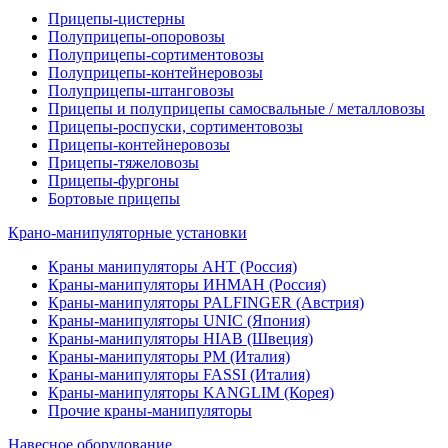
Прицепы-цистерны
Полуприцепы-опоровозы
Полуприцепы-сортиментовозы
Полуприцепы-контейнеровозы
Полуприцепы-штанговозы
Прицепы и полуприцепы самосвальные / металловозы
Прицепы-роспуски, сортиментовозы
Прицепы-контейнеровозы
Прицепы-тяжеловозы
Прицепы-фургоны
Бортовые прицепы
Крано-манипуляторные установки
Краны манипуляторы АНТ (Россия)
Краны-манипуляторы ИНМАН (Россия)
Краны-манипуляторы PALFINGER (Австрия)
Краны-манипуляторы UNIC (Япония)
Краны-манипуляторы HIAB (Швеция)
Краны-манипуляторы PM (Италия)
Краны-манипуляторы FASSI (Италия)
Краны-манипуляторы KANGLIM (Корея)
Прочие краны-манипуляторы
Навесное оборудование