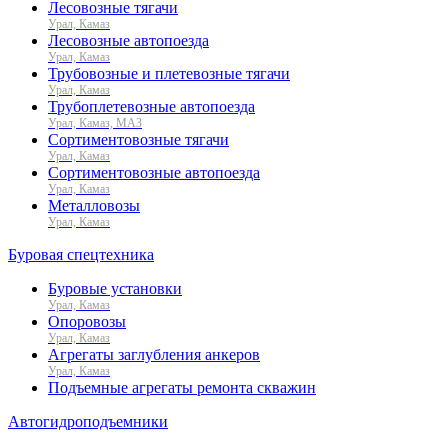
Лесовозные тягачи
Урал, Камаз
Лесовозные автопоезда
Урал, Камаз
Трубовозные и плетевозные тягачи
Урал, Камаз
Трубоплетевозные автопоезда
Урал, Камаз, МАЗ
Сортиментовозные тягачи
Урал, Камаз
Сортиментовозные автопоезда
Урал, Камаз
Металловозы
Урал, Камаз
Буровая спецтехника
Буровые установки
Урал, Камаз
Опоровозы
Урал, Камаз
Агрегаты заглубления анкеров
Урал, Камаз
Подъемные агрегаты ремонта скважин
Автогидроподъемники