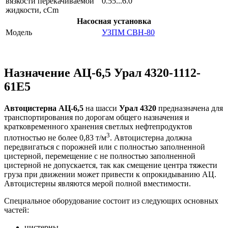
вязкости перекачиваемой
0.55...6.0
жидкости, сСm
Насосная установка
Модель
УЗПМ СВН-80
Назначение АЦ-6,5 Урал 4320-1112-
61Е5
Автоцистерна АЦ-6,5
на шасси
Урал 4320
предназначена для
транспортирования по дорогам общего назначения и
кратковременного хранения светлых нефтепродуктов
3
плотностью не более 0,83 т/м
. Автоцистерна должна
передвигаться с порожней или с полностью заполненной
цистерной, перемещение с не полностью заполненной
цистерной не допускается, так как смещение центра тяжести
груза при движении может привести к опрокидыванию АЦ.
Автоцистерны являются мерой полной вместимости.
Специальное оборудование состоит из следующих основных
частей:
цистерны