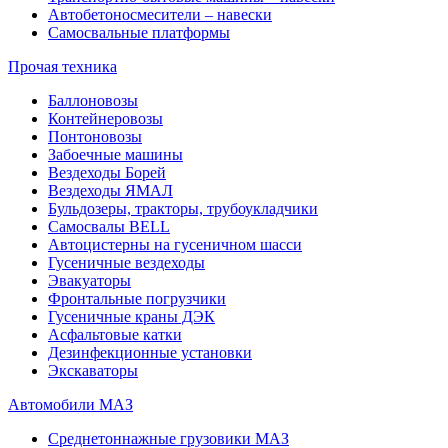
Автобетоносмесители – навески
Самосвальные платформы
Прочая техника
Баллоновозы
Контейнеровозы
Понтоновозы
Забоечные машины
Вездеходы Борей
Вездеходы ЯМАЛ
Бульдозеры, тракторы, трубоукладчики
Самосвалы BELL
Автоцистерны на гусеничном шасси
Гусеничные вездеходы
Эвакуаторы
Фронтальные погрузчики
Гусеничные краны ДЭК
Асфальтовые катки
Дезинфекционные установки
Экскаваторы
Автомобили МАЗ
Среднетоннажные грузовики МАЗ