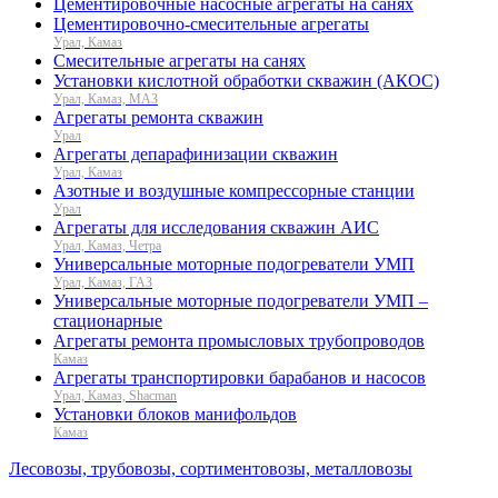
Цементировочные насосные агрегаты на санях
Цементировочно-смесительные агрегаты
Урал, Камаз
Смесительные агрегаты на санях
Установки кислотной обработки скважин (АКОС)
Урал, Камаз, МАЗ
Агрегаты ремонта скважин
Урал
Агрегаты депарафинизации скважин
Урал, Камаз
Азотные и воздушные компрессорные станции
Урал
Агрегаты для исследования скважин АИС
Урал, Камаз, Четра
Универсальные моторные подогреватели УМП
Урал, Камаз, ГАЗ
Универсальные моторные подогреватели УМП –
стационарные
Агрегаты ремонта промысловых трубопроводов
Камаз
Агрегаты транспортировки барабанов и насосов
Урал, Камаз, Shacman
Установки блоков манифольдов
Камаз
Лесовозы, трубовозы, сортиментовозы, металловозы