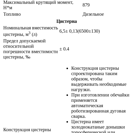
Максимальный крутящий момент,
879
Н*м
Топливо
Дизельное
Цистерна
Номинальная вместимость
6,5± 0,13(6500±130)
3
цистерны, м
(л)
Предел допускаемой
относительной
± 0.4
погрешности вместимости
цистерны, ‰
Конструкция цистерны
спроектирована таким
образом, чтобы
выдерживать необходимые
нагрузки.
При изготовлении обечайки
применяется
автоматическая
роботизированная дуговая
сварка.
Цистерна имеет
холоднокатаные донышки
Конструкция цистерны
торосферической или