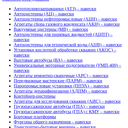
Автотопливозаправщики (АТЗ) – навески
Автоцистерны (АЦ) – навески
Автоцистерны нефтепромысловые (АЦН) – навески
Агрегаты сбора газового конденсата (АКН) – навески
Вакуумные цистерны (МВ) – навески
Автоцистерны для пищевых жидкостей (АЦПТ) –
навески
Автоцистерны для технической воды (АЦВ) – навески
Установки кислотной обработки скважин (АКОС) –
навески
Вахтовые автобусы (ВА) – навески
Универсальные моторные подогреватели (УМП-400) –
навески
Агрегаты ремонтно-сварочные (АРС) – навески
Передвижные мастерские (ПАРМ) – навески
Паропромысловые установки (ППУА) – навески
Агрегаты депарафинизации (АДПМ) – навески
Контейнер-цистерны
Агрегаты для исследования скважин (АИС) – навески
Грузопассажирские автобусы (ГПА) – навески
Грузопассажирские автобусы (ГПА) с КМУ – навески
Бортовые платформы
Фургоны общего назначения – навески
Транспортно-бытовые машины – навески