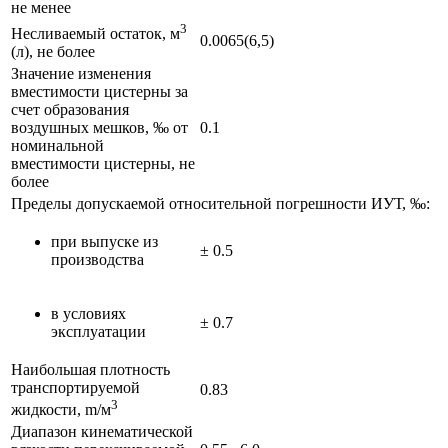
не менее
3
Несливаемый остаток, м
0.0065(6,5)
(л), не более
Значение изменения
вместимости цистерны за
счет образования
воздушных мешков, ‰ от
0.1
номинальной
вместимости цистерны, не
более
Пределы допускаемой относительной погрешности ИУТ, ‰:
при выпуске из
± 0.5
производства
в условиях
± 0.7
эксплуатации
Наибольшая плотность
транспортируемой
0.83
3
жидкости, m/м
Диапазон кинематической