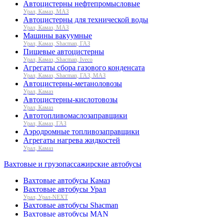
Автоцистерны нефтепромысловые
Урал, Камаз, МАЗ
Автоцистерны для технической воды
Урал, Камаз, МАЗ
Машины вакуумные
Урал, Камаз, Shacman, ГАЗ
Пищевые автоцистерны
Урал, Камаз, Shacman, Iveco
Агрегаты сбора газового конденсата
Урал, Камаз, Shacman, ГАЗ, МАЗ
Автоцистерны-метаноловозы
Урал, Камаз
Автоцистерны-кислотовозы
Урал, Камаз
Автотопливомаслозаправщики
Урал, Камаз, ГАЗ
Аэродромные топливозаправщики
Агрегаты нагрева жидкостей
Урал, Камаз
Вахтовые и грузопассажирские автобусы
Вахтовые автобусы Камаз
Вахтовые автобусы Урал
Урал, Урал-NEXT
Вахтовые автобусы Shacman
Вахтовые автобусы MAN