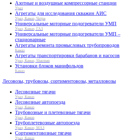
Азотные и воздушные компрессорные станции
Урал
Агрегаты для исследования скважин АИС
Урал, Камаз, Четра
Универсальные моторные подогреватели УМП
Урал, Камаз, ГАЗ
Универсальные моторные подогреватели УМП –
стационарные
Агрегаты ремонта промысловых трубопроводов
Камаз
Агрегаты транспортировки барабанов и насосов
Урал, Камаз, Shacman
Установки блоков манифольдов
Камаз
Лесовозы, трубовозы, сортиментовозы, металловозы
Лесовозные тягачи
Урал, Камаз
Лесовозные автопоезда
Урал, Камаз
Трубовозные и плетевозные тягачи
Урал, Камаз
Трубоплетевозные автопоезда
Урал, Камаз, МАЗ
Сортиментовозные тягачи
Урал, Камаз