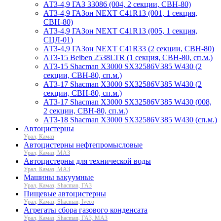
АТЗ-4,9 ГАЗ 33086 (004, 2 секции, СВН-80)
АТЗ-4,9 ГАЗон NEXT C41R13 (001, 1 секция,
СВН-80)
АТЗ-4,9 ГАЗон NEXT C41R13 (005, 1 секция,
СЦЛ-01)
АТЗ-4,9 ГАЗон NEXT C41R33 (2 секции, СВН-80)
АТЗ-15 Beiben 2538LTR (1 секция, СВН-80, сп.м.)
АТЗ-15 Shacman X3000 SX32586V385 W430 (2
секции, СВН-80, сп.м.)
АТЗ-17 Shacman X3000 SX32586V385 W430 (2
секции, СВН-80, сп.м.)
АТЗ-17 Shacman X3000 SX32586V385 W430 (008,
2 секции, СВН-80, сп.м.)
АТЗ-18 Shacman X3000 SX32586V385 W430 (сп.м.)
Автоцистерны
Урал, Камаз
Автоцистерны нефтепромысловые
Урал, Камаз, МАЗ
Автоцистерны для технической воды
Урал, Камаз, МАЗ
Машины вакуумные
Урал, Камаз, Shacman, ГАЗ
Пищевые автоцистерны
Урал, Камаз, Shacman, Iveco
Агрегаты сбора газового конденсата
Урал, Камаз, Shacman, ГАЗ, МАЗ