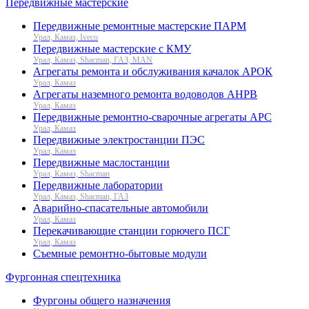
Передвижные мастерские
Передвижные ремонтные мастерские ПАРМ
Урал, Камаз, Iveco
Передвижные мастерские с КМУ
Урал, Камаз, Shacman, ГАЗ, MAN
Агрегаты ремонта и обслуживания качалок АРОК
Урал, Камаз
Агрегаты наземного ремонта водоводов АНРВ
Урал, Камаз
Передвижные ремонтно-сварочные агрегаты АРС
Урал, Камаз
Передвижные электростанции ПЭС
Урал, Камаз
Передвижные маслостанции
Урал, Камаз, Shacman
Передвижные лаборатории
Урал, Камаз, Shacman, ГАЗ
Аварийно-спасательные автомобили
Урал, Камаз
Перекачивающие станции горючего ПСГ
Урал, Камаз
Съемные ремонтно-бытовые модули
Фургонная спецтехника
Фургоны общего назначения