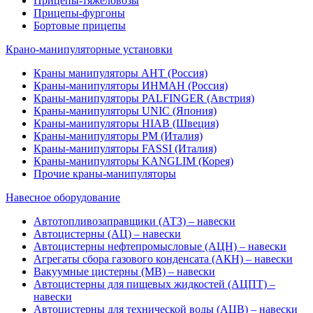
Прицепы-тяжеловозы
Прицепы-фургоны
Бортовые прицепы
Крано-манипуляторные установки
Краны манипуляторы АНТ (Россия)
Краны-манипуляторы ИНМАН (Россия)
Краны-манипуляторы PALFINGER (Австрия)
Краны-манипуляторы UNIC (Япония)
Краны-манипуляторы HIAB (Швеция)
Краны-манипуляторы PM (Италия)
Краны-манипуляторы FASSI (Италия)
Краны-манипуляторы KANGLIM (Корея)
Прочие краны-манипуляторы
Навесное оборудование
Автотопливозаправщики (АТЗ) – навески
Автоцистерны (АЦ) – навески
Автоцистерны нефтепромысловые (АЦН) – навески
Агрегаты сбора газового конденсата (АКН) – навески
Вакуумные цистерны (МВ) – навески
Автоцистерны для пищевых жидкостей (АЦПТ) –
навески
Автоцистерны для технической воды (АЦВ) – навески