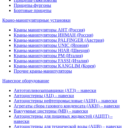
Прицепы-тяжеловозы
Прицепы-фургоны
Бортовые прицепы
Крано-манипуляторные установки
Краны манипуляторы АНТ (Россия)
Краны-манипуляторы ИНМАН (Россия)
Краны-манипуляторы PALFINGER (Австрия)
Краны-манипуляторы UNIC (Япония)
Краны-манипуляторы HIAB (Швеция)
Краны-манипуляторы PM (Италия)
Краны-манипуляторы FASSI (Италия)
Краны-манипуляторы KANGLIM (Корея)
Прочие краны-манипуляторы
Навесное оборудование
Автотопливозаправщики (АТЗ) – навески
Автоцистерны (АЦ) – навески
Автоцистерны нефтепромысловые (АЦН) – навески
Агрегаты сбора газового конденсата (АКН) – навески
Вакуумные цистерны (МВ) – навески
Автоцистерны для пищевых жидкостей (АЦПТ) –
навески
Автоцистерны для технической воды (АЦВ) – навески