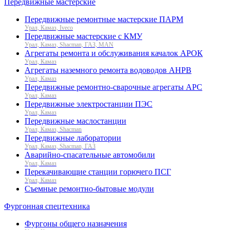
Передвижные мастерские
Передвижные ремонтные мастерские ПАРМ
Урал, Камаз, Iveco
Передвижные мастерские с КМУ
Урал, Камаз, Shacman, ГАЗ, MAN
Агрегаты ремонта и обслуживания качалок АРОК
Урал, Камаз
Агрегаты наземного ремонта водоводов АНРВ
Урал, Камаз
Передвижные ремонтно-сварочные агрегаты АРС
Урал, Камаз
Передвижные электростанции ПЭС
Урал, Камаз
Передвижные маслостанции
Урал, Камаз, Shacman
Передвижные лаборатории
Урал, Камаз, Shacman, ГАЗ
Аварийно-спасательные автомобили
Урал, Камаз
Перекачивающие станции горючего ПСГ
Урал, Камаз
Съемные ремонтно-бытовые модули
Фургонная спецтехника
Фургоны общего назначения