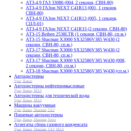
АТЗ-4,9 ГАЗ 33086 (004, 2 секции, СВН-80)
АТЗ-4,9 ГАЗон NEXT C41R13 (001, 1 секция,
СВН-80)
АТЗ-4,9 ГАЗон NEXT C41R13 (005, 1 секция,
СЦЛ-01)
АТЗ-4,9 ГАЗон NEXT C41R33 (2 секции, СВН-80)
АТЗ-15 Beiben 2538LTR (1 секция, СВН-80, сп.м.)
АТЗ-15 Shacman X3000 SX32586V385 W430 (2
секции, СВН-80, сп.м.)
АТЗ-17 Shacman X3000 SX32586V385 W430 (2
секции, СВН-80, сп.м.)
АТЗ-17 Shacman X3000 SX32586V385 W430 (008,
2 секции, СВН-80, сп.м.)
АТЗ-18 Shacman X3000 SX32586V385 W430 (сп.м.)
Автоцистерны
Урал, Камаз
Автоцистерны нефтепромысловые
Урал, Камаз, МАЗ
Автоцистерны для технической воды
Урал, Камаз, МАЗ
Машины вакуумные
Урал, Камаз, Shacman, ГАЗ
Пищевые автоцистерны
Урал, Камаз, Shacman, Iveco
Агрегаты сбора газового конденсата
Урал, Камаз, Shacman, ГАЗ, МАЗ