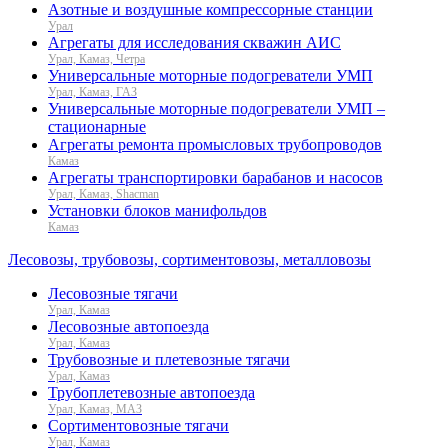
Азотные и воздушные компрессорные станции
Урал
Агрегаты для исследования скважин АИС
Урал, Камаз, Четра
Универсальные моторные подогреватели УМП
Урал, Камаз, ГАЗ
Универсальные моторные подогреватели УМП –
стационарные
Агрегаты ремонта промысловых трубопроводов
Камаз
Агрегаты транспортировки барабанов и насосов
Урал, Камаз, Shacman
Установки блоков манифольдов
Камаз
Лесовозы, трубовозы, сортиментовозы, металловозы
Лесовозные тягачи
Урал, Камаз
Лесовозные автопоезда
Урал, Камаз
Трубовозные и плетевозные тягачи
Урал, Камаз
Трубоплетевозные автопоезда
Урал, Камаз, МАЗ
Сортиментовозные тягачи
Урал, Камаз