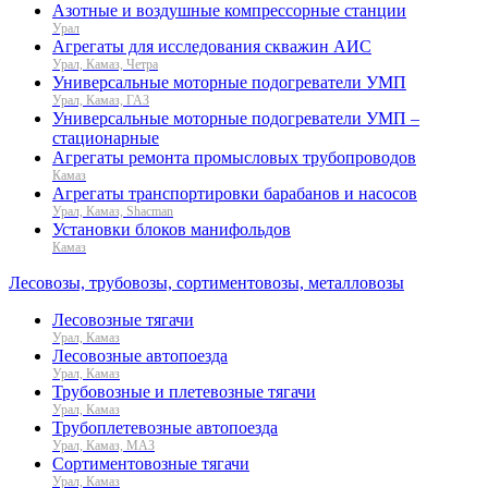
Азотные и воздушные компрессорные станции
Урал
Агрегаты для исследования скважин АИС
Урал, Камаз, Четра
Универсальные моторные подогреватели УМП
Урал, Камаз, ГАЗ
Универсальные моторные подогреватели УМП –
стационарные
Агрегаты ремонта промысловых трубопроводов
Камаз
Агрегаты транспортировки барабанов и насосов
Урал, Камаз, Shacman
Установки блоков манифольдов
Камаз
Лесовозы, трубовозы, сортиментовозы, металловозы
Лесовозные тягачи
Урал, Камаз
Лесовозные автопоезда
Урал, Камаз
Трубовозные и плетевозные тягачи
Урал, Камаз
Трубоплетевозные автопоезда
Урал, Камаз, МАЗ
Сортиментовозные тягачи
Урал, Камаз