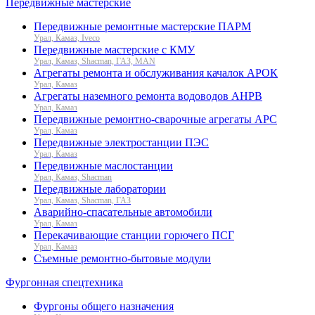
Передвижные мастерские
Передвижные ремонтные мастерские ПАРМ
Урал, Камаз, Iveco
Передвижные мастерские с КМУ
Урал, Камаз, Shacman, ГАЗ, MAN
Агрегаты ремонта и обслуживания качалок АРОК
Урал, Камаз
Агрегаты наземного ремонта водоводов АНРВ
Урал, Камаз
Передвижные ремонтно-сварочные агрегаты АРС
Урал, Камаз
Передвижные электростанции ПЭС
Урал, Камаз
Передвижные маслостанции
Урал, Камаз, Shacman
Передвижные лаборатории
Урал, Камаз, Shacman, ГАЗ
Аварийно-спасательные автомобили
Урал, Камаз
Перекачивающие станции горючего ПСГ
Урал, Камаз
Съемные ремонтно-бытовые модули
Фургонная спецтехника
Фургоны общего назначения