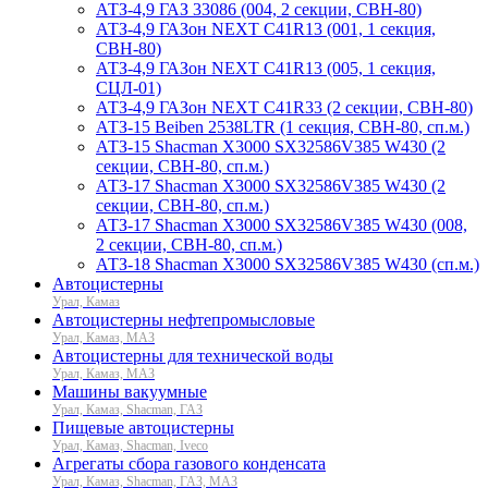
АТЗ-4,9 ГАЗ 33086 (004, 2 секции, СВН-80)
АТЗ-4,9 ГАЗон NEXT C41R13 (001, 1 секция,
СВН-80)
АТЗ-4,9 ГАЗон NEXT C41R13 (005, 1 секция,
СЦЛ-01)
АТЗ-4,9 ГАЗон NEXT C41R33 (2 секции, СВН-80)
АТЗ-15 Beiben 2538LTR (1 секция, СВН-80, сп.м.)
АТЗ-15 Shacman X3000 SX32586V385 W430 (2
секции, СВН-80, сп.м.)
АТЗ-17 Shacman X3000 SX32586V385 W430 (2
секции, СВН-80, сп.м.)
АТЗ-17 Shacman X3000 SX32586V385 W430 (008,
2 секции, СВН-80, сп.м.)
АТЗ-18 Shacman X3000 SX32586V385 W430 (сп.м.)
Автоцистерны
Урал, Камаз
Автоцистерны нефтепромысловые
Урал, Камаз, МАЗ
Автоцистерны для технической воды
Урал, Камаз, МАЗ
Машины вакуумные
Урал, Камаз, Shacman, ГАЗ
Пищевые автоцистерны
Урал, Камаз, Shacman, Iveco
Агрегаты сбора газового конденсата
Урал, Камаз, Shacman, ГАЗ, МАЗ