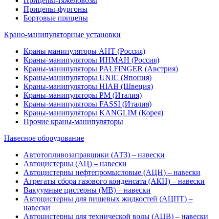
Прицепы-тяжеловозы
Прицепы-фургоны
Бортовые прицепы
Крано-манипуляторные установки
Краны манипуляторы АНТ (Россия)
Краны-манипуляторы ИНМАН (Россия)
Краны-манипуляторы PALFINGER (Австрия)
Краны-манипуляторы UNIC (Япония)
Краны-манипуляторы HIAB (Швеция)
Краны-манипуляторы PM (Италия)
Краны-манипуляторы FASSI (Италия)
Краны-манипуляторы KANGLIM (Корея)
Прочие краны-манипуляторы
Навесное оборудование
Автотопливозаправщики (АТЗ) – навески
Автоцистерны (АЦ) – навески
Автоцистерны нефтепромысловые (АЦН) – навески
Агрегаты сбора газового конденсата (АКН) – навески
Вакуумные цистерны (МВ) – навески
Автоцистерны для пищевых жидкостей (АЦПТ) –
навески
Автоцистерны для технической воды (АЦВ) – навески