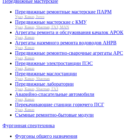
Передвижные мастерские
Передвижные ремонтные мастерские ПАРМ
Урал, Камаз, Iveco
Передвижные мастерские с КМУ
Урал, Камаз, Shacman, ГАЗ, MAN
Агрегаты ремонта и обслуживания качалок АРОК
Урал, Камаз
Агрегаты наземного ремонта водоводов АНРВ
Урал, Камаз
Передвижные ремонтно-сварочные агрегаты АРС
Урал, Камаз
Передвижные электростанции ПЭС
Урал, Камаз
Передвижные маслостанции
Урал, Камаз, Shacman
Передвижные лаборатории
Урал, Камаз, Shacman, ГАЗ
Аварийно-спасательные автомобили
Урал, Камаз
Перекачивающие станции горючего ПСГ
Урал, Камаз
Съемные ремонтно-бытовые модули
Фургонная спецтехника
Фургоны общего назначения