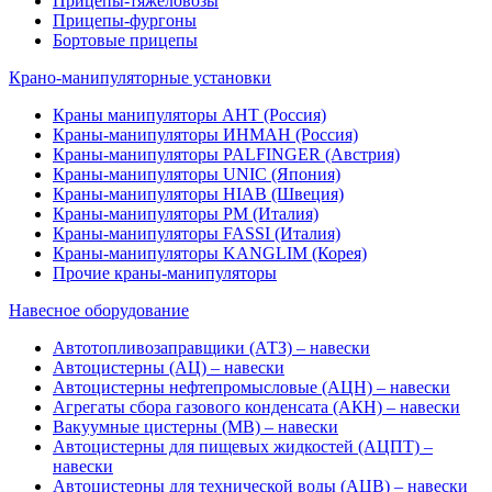
Прицепы-тяжеловозы
Прицепы-фургоны
Бортовые прицепы
Крано-манипуляторные установки
Краны манипуляторы АНТ (Россия)
Краны-манипуляторы ИНМАН (Россия)
Краны-манипуляторы PALFINGER (Австрия)
Краны-манипуляторы UNIC (Япония)
Краны-манипуляторы HIAB (Швеция)
Краны-манипуляторы PM (Италия)
Краны-манипуляторы FASSI (Италия)
Краны-манипуляторы KANGLIM (Корея)
Прочие краны-манипуляторы
Навесное оборудование
Автотопливозаправщики (АТЗ) – навески
Автоцистерны (АЦ) – навески
Автоцистерны нефтепромысловые (АЦН) – навески
Агрегаты сбора газового конденсата (АКН) – навески
Вакуумные цистерны (МВ) – навески
Автоцистерны для пищевых жидкостей (АЦПТ) –
навески
Автоцистерны для технической воды (АЦВ) – навески