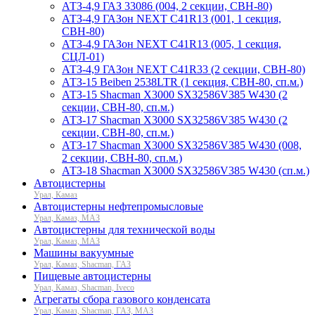
АТЗ-4,9 ГАЗ 33086 (004, 2 секции, СВН-80)
АТЗ-4,9 ГАЗон NEXT C41R13 (001, 1 секция,
СВН-80)
АТЗ-4,9 ГАЗон NEXT C41R13 (005, 1 секция,
СЦЛ-01)
АТЗ-4,9 ГАЗон NEXT C41R33 (2 секции, СВН-80)
АТЗ-15 Beiben 2538LTR (1 секция, СВН-80, сп.м.)
АТЗ-15 Shacman X3000 SX32586V385 W430 (2
секции, СВН-80, сп.м.)
АТЗ-17 Shacman X3000 SX32586V385 W430 (2
секции, СВН-80, сп.м.)
АТЗ-17 Shacman X3000 SX32586V385 W430 (008,
2 секции, СВН-80, сп.м.)
АТЗ-18 Shacman X3000 SX32586V385 W430 (сп.м.)
Автоцистерны
Урал, Камаз
Автоцистерны нефтепромысловые
Урал, Камаз, МАЗ
Автоцистерны для технической воды
Урал, Камаз, МАЗ
Машины вакуумные
Урал, Камаз, Shacman, ГАЗ
Пищевые автоцистерны
Урал, Камаз, Shacman, Iveco
Агрегаты сбора газового конденсата
Урал, Камаз, Shacman, ГАЗ, МАЗ