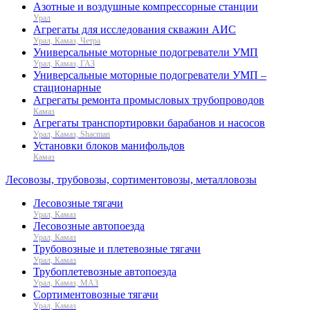
Азотные и воздушные компрессорные станции
Урал
Агрегаты для исследования скважин АИС
Урал, Камаз, Четра
Универсальные моторные подогреватели УМП
Урал, Камаз, ГАЗ
Универсальные моторные подогреватели УМП –
стационарные
Агрегаты ремонта промысловых трубопроводов
Камаз
Агрегаты транспортировки барабанов и насосов
Урал, Камаз, Shacman
Установки блоков манифольдов
Камаз
Лесовозы, трубовозы, сортиментовозы, металловозы
Лесовозные тягачи
Урал, Камаз
Лесовозные автопоезда
Урал, Камаз
Трубовозные и плетевозные тягачи
Урал, Камаз
Трубоплетевозные автопоезда
Урал, Камаз, МАЗ
Сортиментовозные тягачи
Урал, Камаз