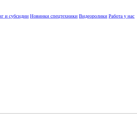
нг и субсидии
Новинки спецтехники
Видеоролики
Работа у нас