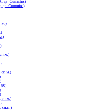
А, дв. Cummins)
, дв. Cummins)
-80)
.)
м.)
)
сп.м.)
)
 сп.м.)
)
)
-80)
)
)
 сп.м.)
)
 сп.м.)