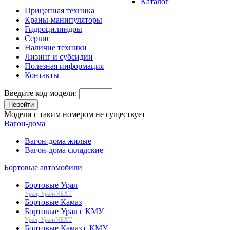
Каталог
Прицепная техника
Краны-манипуляторы
Гидроцилиндры
Сервис
Наличие техники
Лизинг и субсидии
Полезная информация
Контакты
Введите код модели:
Перейти
Модели с таким номером не существует
Вагон-дома
Вагон-дома жилые
Вагон-дома складские
Бортовые автомобили
Бортовые Урал
Урал, Урал-NEXT
Бортовые Камаз
Бортовые Урал с КМУ
Урал, Урал-NEXT
Бортовые Камаз с КМУ