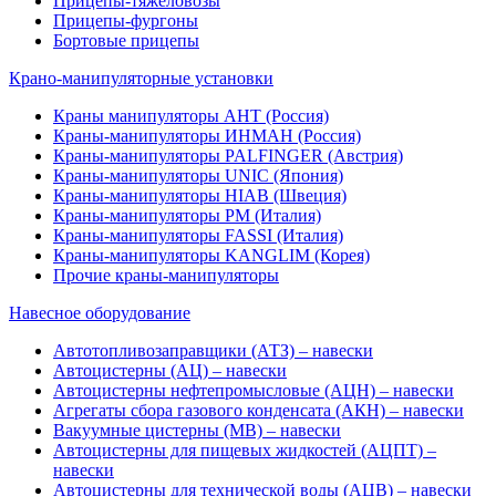
Прицепы-тяжеловозы
Прицепы-фургоны
Бортовые прицепы
Крано-манипуляторные установки
Краны манипуляторы АНТ (Россия)
Краны-манипуляторы ИНМАН (Россия)
Краны-манипуляторы PALFINGER (Австрия)
Краны-манипуляторы UNIC (Япония)
Краны-манипуляторы HIAB (Швеция)
Краны-манипуляторы PM (Италия)
Краны-манипуляторы FASSI (Италия)
Краны-манипуляторы KANGLIM (Корея)
Прочие краны-манипуляторы
Навесное оборудование
Автотопливозаправщики (АТЗ) – навески
Автоцистерны (АЦ) – навески
Автоцистерны нефтепромысловые (АЦН) – навески
Агрегаты сбора газового конденсата (АКН) – навески
Вакуумные цистерны (МВ) – навески
Автоцистерны для пищевых жидкостей (АЦПТ) –
навески
Автоцистерны для технической воды (АЦВ) – навески