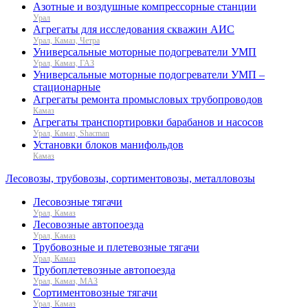
Азотные и воздушные компрессорные станции
Урал
Агрегаты для исследования скважин АИС
Урал, Камаз, Четра
Универсальные моторные подогреватели УМП
Урал, Камаз, ГАЗ
Универсальные моторные подогреватели УМП –
стационарные
Агрегаты ремонта промысловых трубопроводов
Камаз
Агрегаты транспортировки барабанов и насосов
Урал, Камаз, Shacman
Установки блоков манифольдов
Камаз
Лесовозы, трубовозы, сортиментовозы, металловозы
Лесовозные тягачи
Урал, Камаз
Лесовозные автопоезда
Урал, Камаз
Трубовозные и плетевозные тягачи
Урал, Камаз
Трубоплетевозные автопоезда
Урал, Камаз, МАЗ
Сортиментовозные тягачи
Урал, Камаз