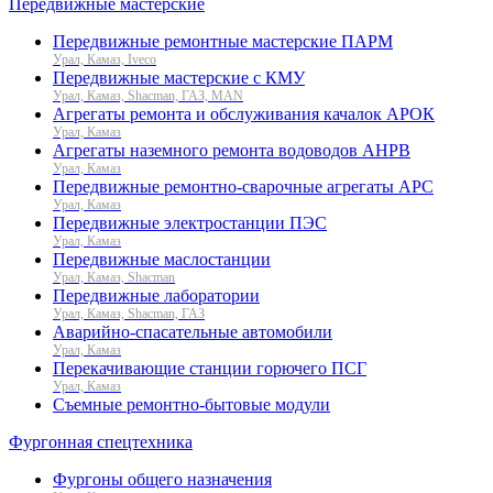
Передвижные мастерские
Передвижные ремонтные мастерские ПАРМ
Урал, Камаз, Iveco
Передвижные мастерские с КМУ
Урал, Камаз, Shacman, ГАЗ, MAN
Агрегаты ремонта и обслуживания качалок АРОК
Урал, Камаз
Агрегаты наземного ремонта водоводов АНРВ
Урал, Камаз
Передвижные ремонтно-сварочные агрегаты АРС
Урал, Камаз
Передвижные электростанции ПЭС
Урал, Камаз
Передвижные маслостанции
Урал, Камаз, Shacman
Передвижные лаборатории
Урал, Камаз, Shacman, ГАЗ
Аварийно-спасательные автомобили
Урал, Камаз
Перекачивающие станции горючего ПСГ
Урал, Камаз
Съемные ремонтно-бытовые модули
Фургонная спецтехника
Фургоны общего назначения