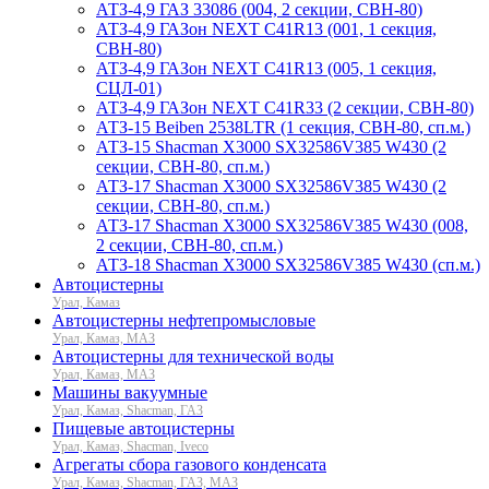
АТЗ-4,9 ГАЗ 33086 (004, 2 секции, СВН-80)
АТЗ-4,9 ГАЗон NEXT C41R13 (001, 1 секция,
СВН-80)
АТЗ-4,9 ГАЗон NEXT C41R13 (005, 1 секция,
СЦЛ-01)
АТЗ-4,9 ГАЗон NEXT C41R33 (2 секции, СВН-80)
АТЗ-15 Beiben 2538LTR (1 секция, СВН-80, сп.м.)
АТЗ-15 Shacman X3000 SX32586V385 W430 (2
секции, СВН-80, сп.м.)
АТЗ-17 Shacman X3000 SX32586V385 W430 (2
секции, СВН-80, сп.м.)
АТЗ-17 Shacman X3000 SX32586V385 W430 (008,
2 секции, СВН-80, сп.м.)
АТЗ-18 Shacman X3000 SX32586V385 W430 (сп.м.)
Автоцистерны
Урал, Камаз
Автоцистерны нефтепромысловые
Урал, Камаз, МАЗ
Автоцистерны для технической воды
Урал, Камаз, МАЗ
Машины вакуумные
Урал, Камаз, Shacman, ГАЗ
Пищевые автоцистерны
Урал, Камаз, Shacman, Iveco
Агрегаты сбора газового конденсата
Урал, Камаз, Shacman, ГАЗ, МАЗ