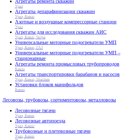
Агрегаты ремонта скважин
Урал
Агрегаты депарафинизации скважин
Урал, Камаз
Азотные и воздушные компрессорные станции
Урал
Агрегаты для исследования скважин АИС
Урал, Камаз, Четра
Универсальные моторные подогреватели УМП
Урал, Камаз, ГАЗ
Универсальные моторные подогреватели УМП –
стационарные
Агрегаты ремонта промысловых трубопроводов
Камаз
Агрегаты транспортировки барабанов и насосов
Урал, Камаз, Shacman
Установки блоков манифольдов
Камаз
Лесовозы, трубовозы, сортиментовозы, металловозы
Лесовозные тягачи
Урал, Камаз
Лесовозные автопоезда
Урал, Камаз
Трубовозные и плетевозные тягачи
Урал, Камаз