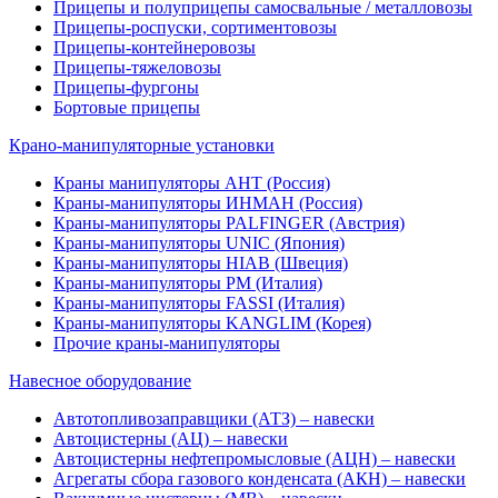
Прицепы и полуприцепы самосвальные / металловозы
Прицепы-роспуски, сортиментовозы
Прицепы-контейнеровозы
Прицепы-тяжеловозы
Прицепы-фургоны
Бортовые прицепы
Крано-манипуляторные установки
Краны манипуляторы АНТ (Россия)
Краны-манипуляторы ИНМАН (Россия)
Краны-манипуляторы PALFINGER (Австрия)
Краны-манипуляторы UNIC (Япония)
Краны-манипуляторы HIAB (Швеция)
Краны-манипуляторы PM (Италия)
Краны-манипуляторы FASSI (Италия)
Краны-манипуляторы KANGLIM (Корея)
Прочие краны-манипуляторы
Навесное оборудование
Автотопливозаправщики (АТЗ) – навески
Автоцистерны (АЦ) – навески
Автоцистерны нефтепромысловые (АЦН) – навески
Агрегаты сбора газового конденсата (АКН) – навески