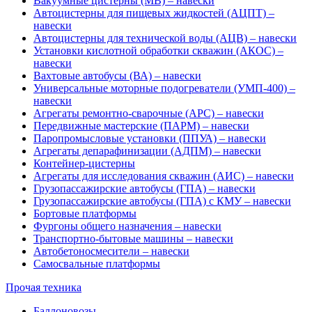
Вакуумные цистерны (МВ) – навески
Автоцистерны для пищевых жидкостей (АЦПТ) –
навески
Автоцистерны для технической воды (АЦВ) – навески
Установки кислотной обработки скважин (АКОС) –
навески
Вахтовые автобусы (ВА) – навески
Универсальные моторные подогреватели (УМП-400) –
навески
Агрегаты ремонтно-сварочные (АРС) – навески
Передвижные мастерские (ПАРМ) – навески
Паропромысловые установки (ППУА) – навески
Агрегаты депарафинизации (АДПМ) – навески
Контейнер-цистерны
Агрегаты для исследования скважин (АИС) – навески
Грузопассажирские автобусы (ГПА) – навески
Грузопассажирские автобусы (ГПА) с КМУ – навески
Бортовые платформы
Фургоны общего назначения – навески
Транспортно-бытовые машины – навески
Автобетоносмесители – навески
Самосвальные платформы
Прочая техника
Баллоновозы