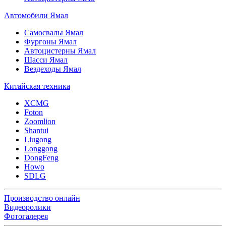
Автомобили Ямал
Самосвалы Ямал
Фургоны Ямал
Автоцистерны Ямал
Шасси Ямал
Вездеходы Ямал
Китайская техника
XCMG
Foton
Zoomlion
Shantui
Liugong
Longgong
DongFeng
Howo
SDLG
Производство онлайн
Видеоролики
Фотогалерея